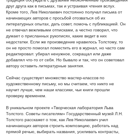
традиция обсуждать с друзьями неоконченные произведения
друг друга как в письмах, так и устраивая чтения вслух.
Кроме того, Лев Николаевич постоянно получал письма от
начинающих авторов с просьбой отозваться об их
литературных опытах, дать совет, помочь с публикацией. Он
не отвечал вежливыми отписками, а честно говорил, что
думает о присланных рукописях, какие видит в них
недостатки. Если же произведение нравилось Толстому, то
он не просто помогал поместить его в журнал, но часто сам
редактировал: убирал ненужное, сокращал или даже
добавлял что-то от себя. Но бывало и так, что он советовал
автору оставить литературные занятия.
Сейчас существует множество мастер-классов по
художественному письму, но мы считаем, что никто не
научит лучше, чем наши классики, чьи книги прошли
проверку временем.
В уникальном проекте «Творческая лаборатория Льва
Толстого. Советы писателям» Государственный музей Л.Н.
Толстого расскажет о том, как Лев Николаевич учил
начинающих авторов строить композицию, работать над
прямой речью, выбирать названия, усиливать контрасты,