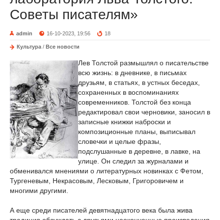
Советы писателям»
admin
16-10-2023, 19:56
18
Культура
/
Все новости
Лев Толстой размышлял о писательстве
всю жизнь: в дневнике, в письмах
друзьям, в статьях, в устных беседах,
сохраненных в воспоминаниях
современников. Толстой без конца
редактировал свои черновики, заносил в
записные книжки наброски и
композиционные планы, выписывал
словечки и целые фразы,
подслушанные в деревне, в лавке, на
улице. Он следил за журналами и
обменивался мнениями о литературных новинках с Фетом,
Тургеневым, Некрасовым, Лесковым, Григоровичем и
многими другими.
А еще среди писателей девятнадцатого века была жива