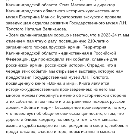
Калининградской области Юлия Матвеенко и директор
Калининградского областного историко-художественного
музея Екатерина Манюк. Кураторскую экскурсию провела
заведующая отделом развития Государственного музея Л.Н.
Толстого Наталья Великанова.
«Всем калининградцам хорошо известно, что в 2023-24 гг. мы
отмечаем памятную дату, посвященную 210-летию
заграничного похода прусской армии. Территория
Калининградской области - единственная в Российской
Федерации, где происходили эти события, славные для
российской армии, российской истории. Отрадно, что в
череде этих событий мы открываем выставку, которую нам
предоставил Государственный музей Л.Н. Толстого,
посвященную книге «Война и мир». Книга является
историко-художественным произведением: из него мы
многое можем почерпнуть именно об исторической стороне
этих событий, в том числе и о заграничных походах русской
армии. «Война и мир» - бессмертное произведение, потому
что повествует об общечеловеческих ценностях, о том, что
дорого и близко каждому человеку, о том, с чем связана
жизнь и судьба каждого из нас: рождение и смерть, любовь и
предательство, счастье и горе, поиск истины и смысла