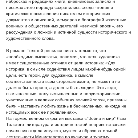
набросках и редакциях книги, дневниковых записях и
письмах этого периода сохранились следы чтения и
критического осмысления писателем исторических
документов и описаний, мемуаров и биографий известных
военных и общественных деятелей «великой эпохи», его
рассуждения о ложной и истинной сущности исторического и
художественного слова.
В романе Толстой решился писать только то, что
«необходимо высказать», понимая, что цель художника
имеет существенные отличия от цели историка: «Для
историка, в смысле содействия лицом какой-нибудь одной
цели, есть герой, для художника, в смысле
соответственности всем сторонам жизни, не может и не
должно быть героев, а должны быть люди». Эти люди,
вымышленные, полувымышленные и полуисторические,
участвующие в великих событиях великой эпохи, призваны
были «заставить любить жизнь в бесчисленных, никогда не
истощимых всех ее проявлениях».
На торжественном открытии выставки «"Война и мир" Льва
Толстого: литература и история» гостей поприветствовали
начальник отдела искусств, музеев и образовательной
деятельности Министерства по культуре и туризму