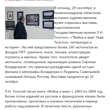
В пятницу, 29 сентября, в
Калининградском областном
историко-художественном
музее открылась выставка,
подготовленная
Государственным музеем Л.Н.
Толстого, «"Война и мир" Льва
Толстого: литература и
история». На ней представлено более 140 экспонатов из
фондов ГМТ: рукописи, книги, письма, иллюстрации,
портреты и картины. Кроме того, посетители увидят
экспонаты, посвященные экранизации романа Сергеем
Бондарчуком: это оригинал раскадровки одной из сцен
фильма и автографы Бондарчука и Людмилы Савельевой,
сыгравшей Наташу Ростову. Выставка продлится до 31
октября.
Л.Н. Толстой писал книгу «Война и мир» с 1863 по 1869 год.
Более сотни изданий на русском и французском языках были
просмотрены, прочитаны и изучены писателем в период
работы над романом. В печатном тексте, рукописных