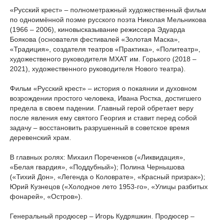
«Русский крест» – полнометражный художественный фильм
по одноимённой поэме русского поэта Николая Мельникова
(1966 – 2006), киновысказывание режиссера Эдуарда
Боякова (основателя фестивалей «Золотая Маска»,
«Традиция», создателя театров «Практика», «Политеатр»,
художественого руководителя МХАТ им. Горького (2018 –
2021), художественного руководителя Нового театра).
Фильм «Русский крест» – история о покаянии и духовном
возрождении простого человека, Ивана Ростка, достигшего
предела в своем падении. Главный герой обретает веру
после явления ему святого Георгия и ставит перед собой
задачу – восстановить разрушенный в советское время
деревенский храм.
В главных ролях: Михаил Пореченков («Ликвидация»,
«Белая гвардия», «Поддубный»); Полина Чернышова
(«Тихий Дон», «Легенда о Коловрате», «Красный призрак»);
Юрий Кузнецов («Холодное лето 1953-го», «Улицы разбитых
фонарей», «Остров»).
Генеральный продюсер – Игорь Кудряшкин. Продюсер –