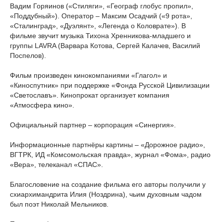
Вадим Горяинов («Стиляги», «Географ глобус пропил»,
«Поддубный»). Оператор – Максим Осадчий («9 рота»,
«Сталинград», «Дуэлянт», «Легенда о Коловрате»). В
фильме звучит музыка Тихона Хренникова-младшего и
группы LAVRA (Варвара Котова, Сергей Калачев, Василий
Поспелов).
Фильм произведен кинокомпаниями «Глагол» и
«Киноспутник» при поддержке «Фонда Русской Цивилизации
«Светославъ». Кинопрокат организует компания
«Атмосфера кино».
Официальный партнер – корпорация «Синергия».
Информационные партнёры картины – «Дорожное радио»,
ВГТРК, ИД «Комсомольская правда», журнал «Фома», радио
«Вера», телеканал «СПАС».
Благословение на создание фильма его авторы получили у
схиархимандрита Илия (Ноздрина), чьим духовным чадом
был поэт Николай Мельников.