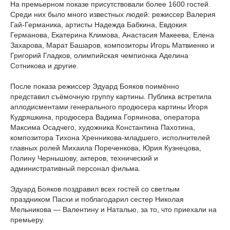
На премьерном показе присутствовали более 1600 гостей.
Среди них было много известных людей: режиссер Валерия
Гай-Германика, артисты Надежда Бабкина, Евдокия
Германова, Екатерина Климова, Анастасия Макеева, Елена
Захарова, Марат Башаров, композиторы Игорь Матвиенко и
Григорий Гладков, олимпийская чемпионка Аделина
Сотникова и другие.
После показа режиссер Эдуард Бояков поимённо
представил съёмочную группу картины. Публика встретила
аплодисментами генерального продюсера картины Игоря
Кудряшкина, продюсера Вадима Горяинова, оператора
Максима Осадчего, художника Константина Пахотина,
композитора Тихона Хренникова-младшего, исполнителей
главных ролей Михаила Пореченкова, Юрия Кузнецова,
Полину Чернышову, актеров, технический и
административный персонал фильма.
Эдуард Бояков поздравил всех гостей со светлым
праздником Пасхи и поблагодарил сестер Николая
Мельникова — Валентину и Наталью, за то, что приехали на
премьеру.