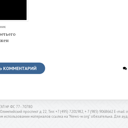
рник
ретьего
Джен
Ь КОММЕНТАРИЙ
ЭЛ № ФС 77 - 70780
 Олимпийский проспект д 22, Тел: +7 (495) 7201982, + 7 (985) 9068662 E-mail
м использовании материалов ссылка на "News-w.org" обязательна. Для ауд