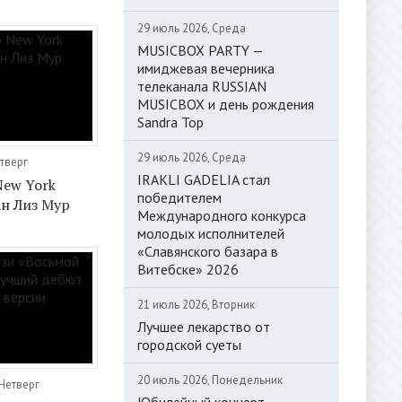
29 июль 2026, Среда
MUSICBOX PARTY —
имиджевая вечерника
телеканала RUSSIAN
MUSICBOX и день рождения
Sandra Top
29 июль 2026, Среда
етверг
IRAKLI GADELIA стал
New York
победителем
ан Лиз Мур
Международного конкурса
молодых исполнителей
«Славянского базара в
Витебске» 2026
21 июль 2026, Вторник
Лучшее лекарство от
городской суеты
20 июль 2026, Понедельник
 Четверг
Юбилейный концерт