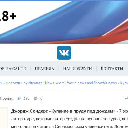
18+
ОЕ НА САЙТЕ
ПРАВИЛА
НАШИ УСЛУГИ
КОНТАКТЫ
 и новости шоу-бизнеса | News-w.org | World news and Showbiz news
»
Куль
 Вторник
395
0
Джордж Сондерс «Купание в пруду под дождем»
- 7 эс
литературе, которые автор создал на основе его курса, ко
много лет он читает в Сиракьюсском университете. Долго