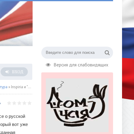
Версия для слабовидящих
ВХОД
тура
» Inspiria и "Эксмо": Дайджест книжных новинок июля
се о русской
торый вот уже
жданная