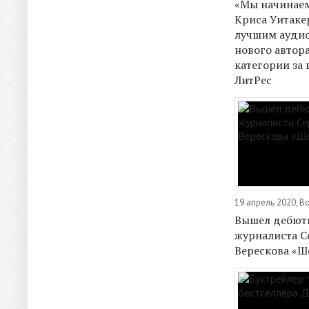
«Мы начинаем
Криса Уитаке
лучшим ауди
нового автора
категории за
ЛитРес
19 апрель 2020, В
Вышел дебют
журналиста С
Верескова «Ш