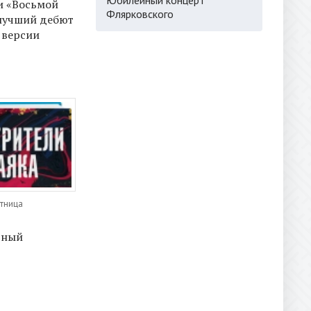
и «Восьмой
Флярковского
 лучший дебют
о версии
ятница
дный