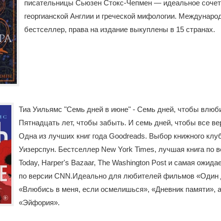
писательницы Сьюзен Стокс-Чепмен — идеальное соче
георгианской Англии и греческой мифологии. Междунаро
бестселлер, права на издание выкуплены в 15 странах.
Тиа Уильямс "Семь дней в июне" - Семь дней, чтобы влюб
Пятнадцать лет, чтобы забыть. И семь дней, чтобы все ве
Одна из лучших книг года Goodreads. Выбор книжного клу
Уизерспун. Бестселлер New York Times, лучшая книга по 
Today, Harper's Bazaar, The Washington Post и самая ожида
по версии CNN.Идеально для любителей фильмов «Один 
«Влюбись в меня, если осмелишься», «Дневник памяти», а
«Эйфория».