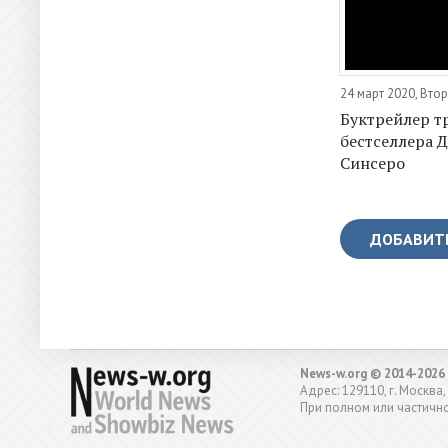
24 март 2020, Вто
Буктрейлер т
бестселлера 
Синсеро
ДОБАВИТ
News-w.org © 2014-2026
Адрес: 129110, г. Москва,
При полном или частично