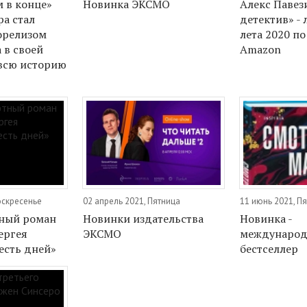
 в конце»
Новинка ЭКСМО
Алекс Павез
ра стал
детектив» -
орелизом
лета 2020 п
 в своей
Amazon
 всю историю
оскресенье
02 апрель 2021, Пятница
11 июнь 2021, П
ный роман
Новинки издательства
Новинка -
ергея
ЭКСМО
междунаро
есть дней»
бестселлер