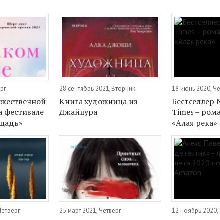
ерг
28 сентябрь 2021, Вторник
18 июнь 2020, Ч
ожественной
Книга художница из
Бестселлер 
а фестивале
Джайпура
Times – ром
ощадь»
«Алая река»
Четверг
25 март 2021, Четверг
12 ноябрь 2020,