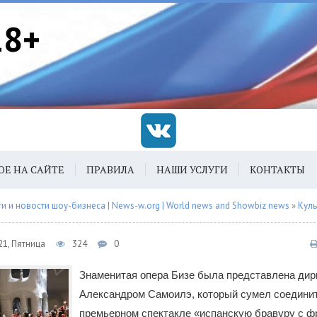
18+
ОЕ НА САЙТЕ
ПРАВИЛА
НАШИ УСЛУГИ
КОНТАКТЫ
 и новости шоу-бизнеса | News-w.org | World news and Showbiz news
»
Куль
21, Пятница
324
0
Знаменитая опера Бизе была представлена ди
Александром Самоилэ, который сумел соединит
премьерном спектакле «испанскую бравуру с ф