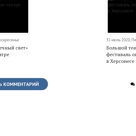
оскресенье
31 июль 2020, П
вечный свет»
Большой теа
атре
фестиваль о
в Херсонесе
Ь КОММЕНТАРИЙ