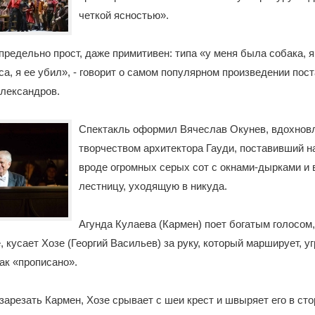
четкой ясностью».
редельно прост, даже примитивен: типа «у меня была собака, я
са, я ее убил», - говорит о самом популярном произведении пос
лександров.
Спектакль оформил Вячеслав Окунев, вдохнов
творчеством архитектора Гауди, поставивший н
вроде огромных серых сот с окнами-дырками и
лестницу, уходящую в никуда.
Агунда Кулаева (Кармен) поет богатым голосом,
, кусает Хозе (Георгий Васильев) за руку, который марширует, у
как «прописано».
 зарезать Кармен, Хозе срывает с шеи крест и швыряет его в сто