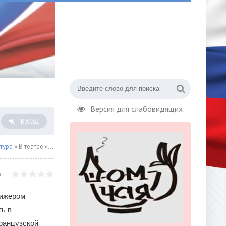
Версия для слабовидящих
ВХОД
тура
» В театре «Новая опера» показали премьеру «Кармен»
рижером
ь в
ранцузской