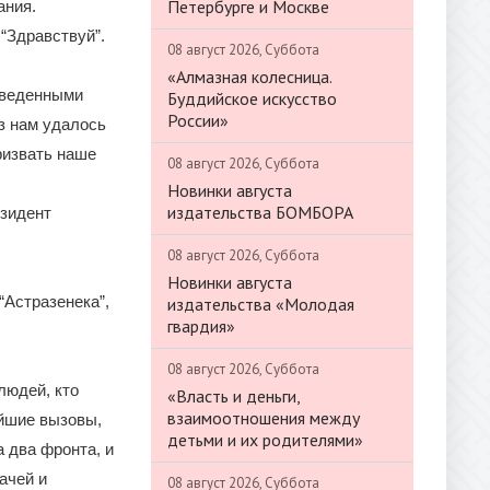
Петербурге и Москве
ания.
“Здравствуй”.
08 август 2026, Суббота
«Алмазная колесница.
 введенными
Буддийское искусство
России»
аз нам удалось
ризвать наше
08 август 2026, Суббота
Новинки августа
издательства БОМБОРА
езидент
08 август 2026, Суббота
Новинки августа
“Астразенека”,
издательства «Молодая
гвардия»
08 август 2026, Суббота
людей, кто
«Власть и деньги,
взаимоотношения между
ейшие вызовы,
детьми и их родителями»
 два фронта, и
ачей и
08 август 2026, Суббота