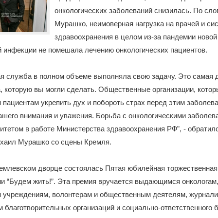
онкологических заболеваний снизилась. По сл
Мурашко, неимоверная нагрузка на врачей и си
здравоохранения в целом из-за пандемии новой
й инфекции не помешала лечению онкологических пациентов.
я служба в полном объеме выполняла свою задачу. Это самая д
, которую вы могли сделать. Общественные организации, кото
 пациентам укрепить дух и побороть страх перед этим заболев
шего внимания и уважения. Борьба с онкологическими заболев
итетом в работе Министерства здравоохранения РФ”, - обратилс
хаил Мурашко со сцены Кремля.
ремлевском дворце состоялась Пятая юбилейная торжественная
и “Будем жить!”. Эта премия вручается выдающимся онкологам
м учреждениям, волонтерам и общественным деятелям, журнали
 благотворительных организаций и социально-ответственного б