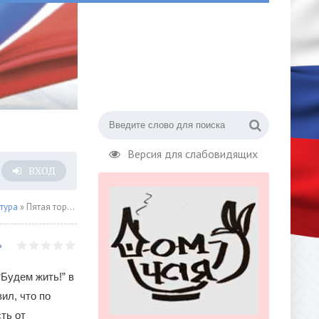
Версия для слабовидящих
ВХОД
тура
» Пятая торжественная церемония вручения премии "Будем жить!"
Будем жить!” в
ил, что по
ть от