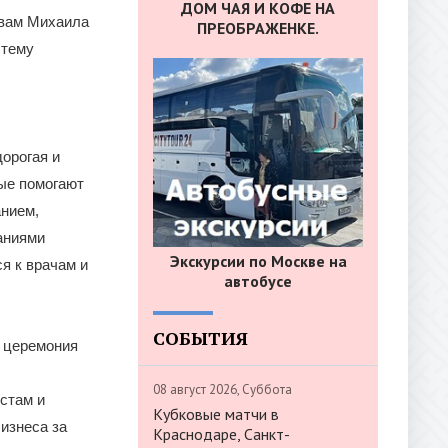
ДОМ ЧАЯ И КОФЕ НА
овам Михаила
ПРЕОБРАЖЕНКЕ.
стему
орогая и
рые помогают
анием,
аниями
Экскурсии по Москве на
я к врачам и
автобусе
СОБЫТИЯ
 церемония
,
08 август 2026, Суббота
стам и
Кубковые матчи в
изнеса за
Краснодаре, Санкт-