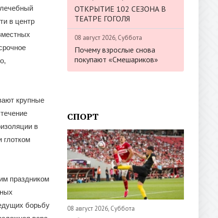
ОТКРЫТИЕ 102 СЕЗОНА В
ы лечебный
ТЕАТРЕ ГОГОЛЯ
ти в центр
овместных
08 август 2026, Суббота
осрочное
Почему взрослые снова
покупают «Смешариков»
о,
вают крупные
 течение
СПОРТ
оизоляции в
и глотком
щим праздником
шных
ведущих борьбу
08 август 2026, Суббота