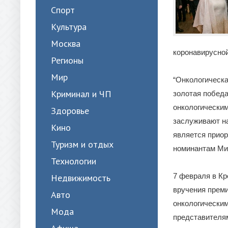
Спорт
Культура
Москва
коронавирусно
Регионы
Мир
“Онкологическа
Криминал и ЧП
золотая победа
онкологическим
Здоровье
заслуживают на
Кино
является приор
Туризм и отдых
номинантам Ми
Технологии
7 февраля в К
Недвижимость
вручения преми
Авто
онкологически
Мода
представителям