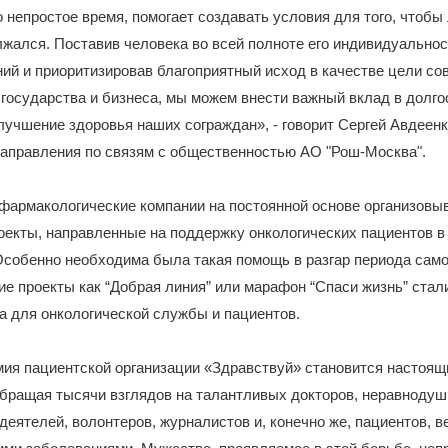
о непростое время, помогает создавать условия для того, чтоб
жался. Поставив человека во всей полноте его индивидуальнос
ий и приоритизировав благоприятный исход в качестве цели с
 государства и бизнеса, мы можем внести важный вклад в долг
лучшение здоровья наших сограждан», - говорит Сергей Авдеенк
направления по связям с общественностью АО "Рош-Москва".
 фармакологические компании на постоянной основе организовы
екты, направленные на поддержку онкологических пациентов в
 Особенно необходима была такая помощь в разгар периода сам
акие проекты как “Добрая линия” или марафон “Спаси жизнь” стал
а для онкологической службы и пациентов.
мия пациентской организации «Здравствуй» становится настоя
обращая тысячи взглядов на талантливых докторов, неравноду
еятелей, волонтеров, журналистов и, конечно же, пациентов, 