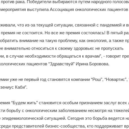
 против рака. Победители выбираются путем народного голосов
мероприятия выступила Ассоциация онкологических пациентов 
живали, что из-за текущей ситуации, связанной с пандемией и
 премия не состоится. Но все же премия состоялась! В пятый р
обратить внимание на такую проблему, как онкология, а также п
е внимательно относиться к своему здоровью: не пропускать
и, в случае необходимости обращаться к врачам”, - говорит пр
ологических пациентов “Здравствуй” Ирина Боровова.
мии уже не первый год становятся компании “Рош”, “Новартис”, 
езениус Каби”.
ремия “Будем жить” становится особым признанием заслуг всех 
сти борьбу с онкологическим заболеванием несмотря на тяжел
эпидемиологической ситуацией. Сегодня это борьба ведется на
реди представителей бизнес-сообщества, кто поддерживает вр