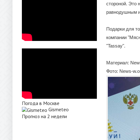
стороной. Это 
равнодушным и 
Подарки для то
компании "Мясн
"Tassay".
Материал: News
Фото: News-w.o
Погода в Москве
Gismeteo
Прогноз на 2 недели