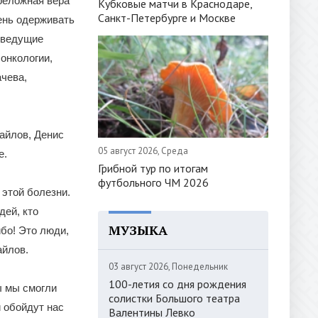
реложная вера
Кубковые матчи в Краснодаре,
Санкт-Петербурге и Москве
ень одерживать
 ведущие
онкологии,
ачева,
айлов, Денис
05 август 2026, Среда
е.
Грибной тур по итогам
футбольного ЧМ 2026
 этой болезни.
дей, кто
МУЗЫКА
ибо! Это люди,
айлов.
03 август 2026, Понедельник
100-летия со дня рождения
ы мы смогли
солистки Большого театра
и обойдут нас
Валентины Левко