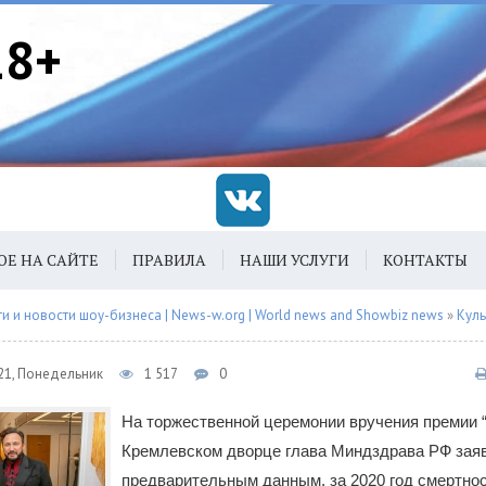
18+
ОЕ НА САЙТЕ
ПРАВИЛА
НАШИ УСЛУГИ
КОНТАКТЫ
 и новости шоу-бизнеса | News-w.org | World news and Showbiz news
»
Куль
21, Понедельник
1 517
0
На торжественной церемонии вручения премии “
Кремлевском дворце глава Миндздрава РФ заяв
предварительным данным, за 2020 год смертнос