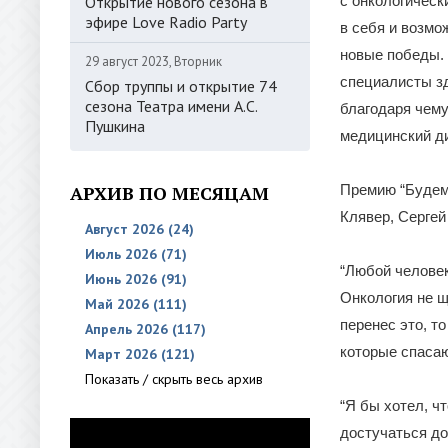
Открытие нового сезона в
с онкологическ
эфире Love Radio Party
в себя и возмо
новые победы.
29 август 2023, Вторник
специалисты зд
Сбор труппы и открытие 74
сезона Театра имени А.С.
благодаря чему
Пушкина
медицинский ди
АРХИВ ПО МЕСЯЦАМ
Премию “Будем 
Клявер, Сергей
Август 2026 (24)
Июль 2026 (71)
“Любой человек
Июнь 2026 (91)
Онкология не щ
Май 2026 (111)
перенес это, т
Апрель 2026 (117)
которые спасаю
Март 2026 (121)
Показать / скрыть весь архив
“Я бы хотел, ч
достучаться до