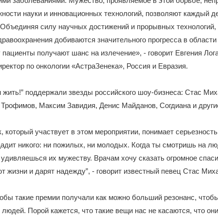
ими заболеваниями. Мужество, проявляемое в этой борьбе, неп
жности науки и инновационных технологий, позволяют каждый д
 Объединяя силу научных достижений и прорывных технологий,
равоохранения добиваются значительного прогресса в области 
 пациенты получают шанс на излечение», - говорит Евгения Лог
ректор по онкологии «АстраЗенека», Россия и Евразия.
жить!” поддержали звезды российского шоу-бизнеса: Стас Мих
 Трофимов, Максим Завидия, Денис Майданов, Согдиана и други
, который участвует в этом мероприятии, понимает серьезность
адит никого: ни пожилых, ни молодых. Когда ты смотришь на лю
о удивляешься их мужеству. Врачам хочу сказать огромное спас
т жизни и дарят надежду”, - говорит известный певец Стас Мих
тобы такие премии получали как можно больший резонанс, чтоб
 людей. Порой кажется, что такие вещи нас не касаются, что он