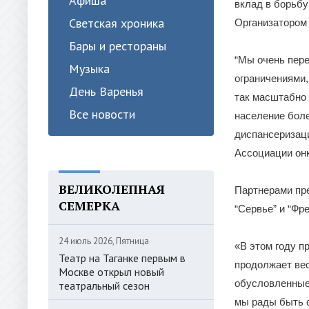
Афиша
вклад в борьбу
Светская хроника
Организатором 
Бары и рестораны
“Мы очень пере
Музыка
ограничениями,
День Варенья
так масштабно 
Все новости
население боле
диспансеризаци
Ассоциации онк
ВЕЛИКОЛЕПНАЯ
Партнерами пре
СЕМЕРКА
“Сервье” и “Фр
24 июль 2026, Пятница
«В этом году п
Театр на Таганке первым в
продолжает ве
Москве открыл новый
обусловленные 
театральный сезон
мы рады быть с