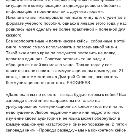
ситуациям в коммуникациях и однажды решили обобщить
информацию и поделиться ей с другими людьми.
Изначально мы планировали написать книгу для студентов в
формате учебного пособия, однако в январе этого года у нас
родилась идея сделать ее более практичной и полезной для
каждого.
Все корпоративные и политические кейсы, собранные в этой
книге, можно смело использовать в повседневной жизни.
Такой экземпляр вряд ли получится поставить на полку,
прочитав один раз. Советую оставить ее на виду и
обращаться к ней как можно чаще. Только тогда у вас
появится шанс выжить в коммуникационном армагедоне 21
века», прокомментировал Дмитрий Солопов, основатель
Коммуникационного агентства PROGRESS.
«Даже если вы не воюете - всегда будьте готовы к войне! Все
заповеди в этой книге направлены не только на
урегулирование коммуникационных конфликтов, но и на их
недопущение. Любое недопонимание или недостаточное
изучение своей аудитории и ее языка может обернуться в
коммуникационную катастрофу и бизнес-поражение. В пятой
заповеди книги «Проводи разведку» мы на конкретном кейсе