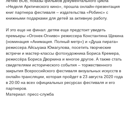
летию ВОВ, показы фильмов документального цикла
«Неделя Арктического кино», прошла онлайн-презентация
книг партнера фестиваля – издательства «Робинс» с
книжными подарками для детей за активную работу.
И это еще не финал: детям еще предстоит увидеть
премьеры «Огонек-Огниво» режиссера Константина Щекина
(номинация «Анимация. Полный метр») и «Душа пирата»
режиссера Айсыуака Юмагулова, посетить творческие
встречи и мастер-классы фотохудожника Бориса Кремера,
режиссёра Бориса Дворкина и многое другое. А также стать
свидетелями исторического события – торжественного
закрытия Всероссийского фестиваля визуальных искусств в
онлайн-трансляции, которая пройдет в 23 августа 2020 года
в 20:00 на всех официальных ресурсах фестиваля и его
партнеров.
Материал: пресс-служба