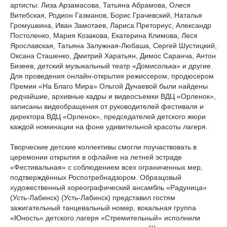
артисты: Лиза Арзамасова, Татьяна Абрамова, Олеся
Витебская, Родион Газманов, Борис Грачевский, Наталья
Громушкина, Иван Замотаев, Лариса Преториус, Александр
Постоленко, Мария Козакова, Екатерина Климова, Леся
Ярославская, Татьяна Залужная-Любаша, Сергей Шустицкий,
Оксана Сташенко, Дмитрий Харатьян, Димос Саранча, Антон
Бизеев, детский музыкальный театр «Домисолька» и другие.
Для проведения онлайн-открытия режиссером, продюсером
Премии «На Благо Мира» Ольгой Дунаевой были найдены
редчайшие, архивные кадры и видеосъемки ВДЦ «Орленок»,
записаны видеобращения от руководителей фестиваля и
директора ВДЦ «Орленок», председателей детского жюри
каждой номинации на фоне удивительной красоты лагеря.
Творческие детские коллективы смогли поучаствовать в
церемонии открытия в офлайне на летней эстраде
«Фестивальная» с соблюдением всех ограниченных мер,
подтверждённых Роспотребнадзором. Образцовый
художественный хореографический ансамбль «Радуница»
(Усть-Лабинск) (Усть-Лабинск) представил гостям
зажигательный танцевальный номер, вокальная группа
«Юность» детского лагеря «Стремительный» исполнили