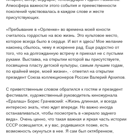
Атмосфера важности этого события и преемственности
поколений чувствовалась в каждом слове и жесте
присутствующих.
«Пребывание в «Орленке» во времена моей юности
считалось гордостью на всю жизнь. Это культовое место,
которое всегда было в сердце. И вот я здесь! Мое желание
наконец сбылось, чему я искренне рад. Еще радостно от
того, что на долгожданную встречу я приехал не с пустыми
руками. Выставка, на открытии которой вы присутствуете,
посвящена пласту детской культуры, самым лучшим годам,
по крайней мере, моей жизни», - отметил на открытии
президент Союза коллекционеров России Валерий Архипов.
С приветственным словом обратился к гостям и президент
фестиваля, художественный руководитель киножурнала
«Ералаш» Борис Грачевский: «Жизнь длинная, и всегда
интересно знать, чтио ждет впереди. Но важно иногда
останавливаться, чтобы посмотреть в «зеркало заднего
вида». Очень ценно, что такая важная и яркая часть истории
СССР освещается, и у вас, родившихся позже, есть
возможность окунуться в нее. Я сам был октябренком,