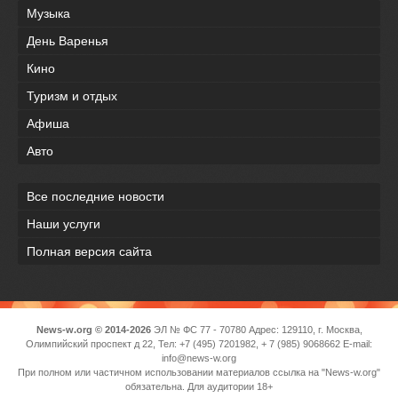
Музыка
День Варенья
Кино
Туризм и отдых
Афиша
Авто
Все последние новости
Наши услуги
Полная версия сайта
News-w.org © 2014-2026
ЭЛ № ФС 77 - 70780 Адрес: 129110, г. Москва,
Олимпийский проспект д 22, Тел: +7 (495) 7201982, + 7 (985) 9068662 E-mail:
info@news-w.org
При полном или частичном использовании материалов ссылка на "News-w.org"
обязательна. Для аудитории 18+