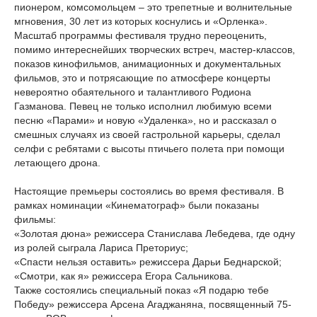
пионером, комсомольцем – это трепетные и волнительные
мгновения, 30 лет из которых коснулись и «Орленка».
Масштаб программы фестиваля трудно переоценить,
помимо интереснейших творческих встреч, мастер-классов,
показов кинофильмов, анимационных и документальных
фильмов, это и потрясающие по атмосфере концерты
невероятно обаятельного и талантливого Родиона
Газманова. Певец не только исполнил любимую всеми
песню «Парами» и новую «Удаленка», но и рассказал о
смешных случаях из своей гастрольной карьеры, сделал
селфи с ребятами с высоты птичьего полета при помощи
летающего дрона.
Настоящие премьеры состоялись во время фестиваля. В
рамках номинации «Кинематограф» были показаны
фильмы:
«Золотая дюна» режиссера Станислава Лебедева, где одну
из ролей сыграла Лариса Преториус;
«Спасти нельзя оставить» режиссера Дарьи Беднарской;
«Смотри, как я» режиссера Егора Сальникова.
Также состоялись специальный показ «Я подарю тебе
Победу» режиссера Арсена Агаджаняна, посвященный 75-