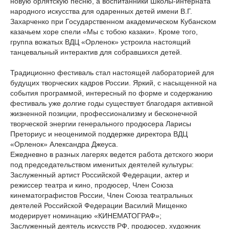
новую орлятскую песню, а воспитанники Школы-интерната
народного искусства для одаренных детей имени В.Г.
Захарченко при Государственном академическом Кубанском
казачьем хоре спели «Мы с тобою казаки». Кроме того,
группа вожатых ВДЦ «Орленок» устроила настоящий
танцевальный интерактив для собравшихся детей.
Традиционно фестиваль стал настоящей лабораторией для
будущих творческих кадров России. Яркий, с насыщенной на
события программой, интересный по форме и содержанию
фестиваль уже долгие годы существует благодаря активной
жизненной позиции, профессионализму и бесконечной
творческой энергии генерального продюсера Ларисы
Преториус и неоценимой поддержке директора ВДЦ
«Орленок» Александра Джеуса.
Ежедневно в разных лагерях ведется работа детского жюри
под председательством именитых деятелей культуры:
Заслуженный артист Российской Федерации, актер и
режиссер театра и кино, продюсер, Член Союза
кинематографистов России, Член Союза театральных
деятелей Российской Федерации Василий Мищенко
модерирует номинацию «КИНЕМАТОГРАФ»;
Заслуженный деятель искусств РФ, продюсер, художник