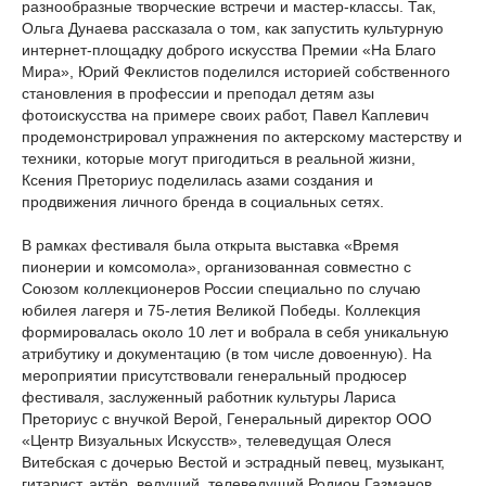
разнообразные творческие встречи и мастер-классы. Так,
Ольга Дунаева рассказала о том, как запустить культурную
интернет-площадку доброго искусства Премии «На Благо
Мира», Юрий Феклистов поделился историей собственного
становления в профессии и преподал детям азы
фотоискусства на примере своих работ, Павел Каплевич
продемонстрировал упражнения по актерскому мастерству и
техники, которые могут пригодиться в реальной жизни,
Ксения Преториус поделилась азами создания и
продвижения личного бренда в социальных сетях.
В рамках фестиваля была открыта выставка «Время
пионерии и комсомола», организованная совместно с
Союзом коллекционеров России специально по случаю
юбилея лагеря и 75-летия Великой Победы. Коллекция
формировалась около 10 лет и вобрала в себя уникальную
атрибутику и документацию (в том числе довоенную). На
мероприятии присутствовали генеральный продюсер
фестиваля, заслуженный работник культуры Лариса
Преториус с внучкой Верой, Генеральный директор ООО
«Центр Визуальных Искусств», телеведущая Олеся
Витебская с дочерью Вестой и эстрадный певец, музыкант,
гитарист, актёр, ведущий, телеведущий Родион Газманов.