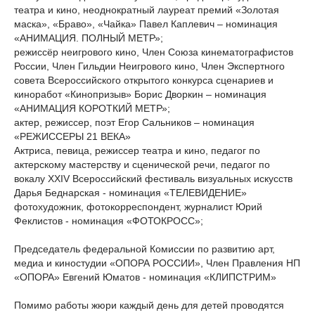
театра и кино, неоднократный лауреат премий «Золотая
маска», «Браво», «Чайка» Павел Каплевич – номинация
«АНИМАЦИЯ. ПОЛНЫЙ МЕТР»;
режиссёр неигрового кино, Член Союза кинематографистов
России, Член Гильдии Неигрового кино, Член Экспертного
совета Всероссийского открытого конкурса сценариев и
киноработ «Кинопризыв» Борис Дворкин – номинация
«АНИМАЦИЯ КОРОТКИЙ МЕТР»;
актер, режиссер, поэт Егор Сальников – номинация
«РЕЖИССЕРЫ 21 ВЕКА»
Актриса, певица, режиссер театра и кино, педагог по
актерскому мастерству и сценической речи, педагог по
вокалу XXIV Всероссийский фестиваль визуальных искусств
Дарья Беднарская - номинация «ТЕЛЕВИДЕНИЕ»
фотохудожник, фотокорреспондент, журналист Юрий
Феклистов - номинация «ФОТОКРОСС»;
Председатель федеральной Комиссии по развитию арт,
медиа и киностудии «ОПОРА РОССИИ», Член Правления НП
«ОПОРА» Евгений Юматов - номинация «КЛИПСТРИМ»
Помимо работы жюри каждый день для детей проводятся