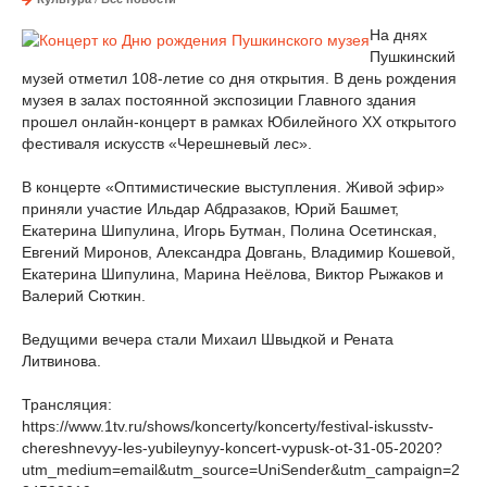
На днях
Пушкинский
музей отметил 108-летие со дня открытия. В день рождения
музея в залах постоянной экспозиции Главного здания
прошел онлайн-концерт в рамках Юбилейного XX открытого
фестиваля искусств «Черешневый лес».
В концерте «Оптимистические выступления. Живой эфир»
приняли участие Ильдар Абдразаков, Юрий Башмет,
Екатерина Шипулина, Игорь Бутман, Полина Осетинская,
Евгений Миронов, Александра Довгань, Владимир Кошевой,
Екатерина Шипулина, Марина Неёлова, Виктор Рыжаков и
Валерий Сюткин.
Ведущими вечера стали Михаил Швыдкой и Рената
Литвинова.
Трансляция:
https://www.1tv.ru/shows/koncerty/koncerty/festival-iskusstv-
chereshnevyy-les-yubileynyy-koncert-vypusk-ot-31-05-2020?
utm_medium=email&utm_source=UniSender&utm_campaign=2