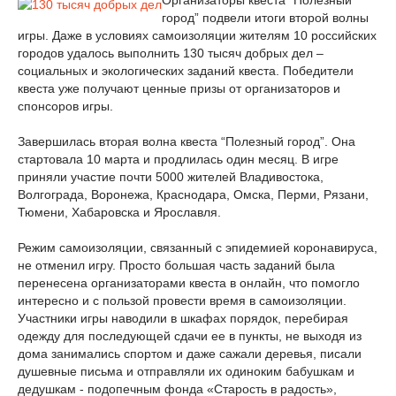
Организаторы квеста “Полезный
город” подвели итоги второй волны
игры. Даже в условиях самоизоляции жителям 10 российских
городов удалось выполнить 130 тысяч добрых дел –
социальных и экологических заданий квеста. Победители
квеста уже получают ценные призы от организаторов и
спонсоров игры.
Завершилась вторая волна квеста “Полезный город”. Она
стартовала 10 марта и продлилась один месяц. В игре
приняли участие почти 5000 жителей Владивостока,
Волгограда, Воронежа, Краснодара, Омска, Перми, Рязани,
Тюмени, Хабаровска и Ярославля.
Режим самоизоляции, связанный с эпидемией коронавируса,
не отменил игру. Просто большая часть заданий была
перенесена организаторами квеста в онлайн, что помогло
интересно и с пользой провести время в самоизоляции.
Участники игры наводили в шкафах порядок, перебирая
одежду для последующей сдачи ее в пункты, не выходя из
дома занимались спортом и даже сажали деревья, писали
душевные письма и отправляли их одиноким бабушкам и
дедушкам - подопечным фонда «Старость в радость»,