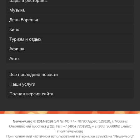
Бары и рестораны
Музыка
День Варенья
Кино
Туризм и отдых
Афиша
Авто
Все последние новости
Наши услуги
Полная версия сайта
News-w.org © 2014-2026
ЭЛ № ФС 77 - 70780 Адрес: 129110, г. Москва,
Олимпийский проспект д 22, Тел: +7 (495) 7201982, + 7 (985) 9068662 E-mail:
info@news-w.org
При полном или частичном использовании материалов ссылка на "News-w.org"