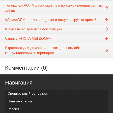
Телеканал RU.TV расскажет, чем на самоизоляции заняты
звёзды
#ДомасDFM: оставайся дома и получай крутые призы!
Шахматы во время самоизоляции
Стримы «ПОКА МЫ ДОМА»
Страховка для домашних питомцев с онлайн-
консультациями ветеринаров
Комментарии (0)
Навигация
Специальный репортаж
Наш эксклюзив
Россия