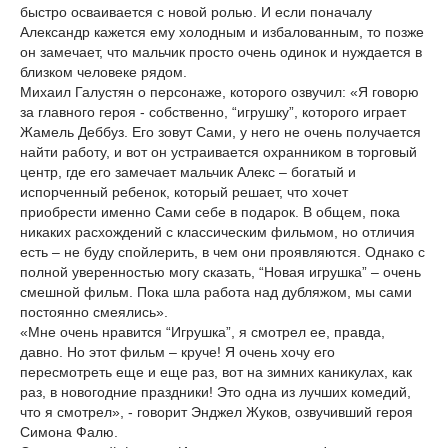
быстро осваивается с новой ролью. И если поначалу
Александр кажется ему холодным и избалованным, то позже
он замечает, что мальчик просто очень одинок и нуждается в
близком человеке рядом.
Михаил Галустян о персонаже, которого озвучил: «Я говорю
за главного героя - собственно, “игрушку”, которого играет
Жамель Деббуз. Его зовут Сами, у него не очень получается
найти работу, и вот он устраивается охранником в торговый
центр, где его замечает мальчик Алекс – богатый и
испорченный ребенок, который решает, что хочет
приобрести именно Сами себе в подарок. В общем, пока
никаких расхождений с классическим фильмом, но отличия
есть – не буду спойлерить, в чем они проявляются. Однако с
полной уверенностью могу сказать, “Новая игрушка” – очень
смешной фильм. Пока шла работа над дубляжом, мы сами
постоянно смеялись».
«Мне очень нравится “Игрушка”, я смотрел ее, правда,
давно. Но этот фильм – круче! Я очень хочу его
пересмотреть еще и еще раз, вот на зимних каникулах, как
раз, в новогодние праздники! Это одна из лучших комедий,
что я смотрел», - говорит Энджел Жуков, озвучивший героя
Симона Фалю.