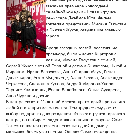
В кинотеатре «Художественный» прошла
звездная премьера новогодней
семейной комедии «Новая игрушка»
режиссера Джеймса Юта. Фильм
зрителям представили Михаил Галустян
и Энджел Жуков, озвучившие главных
героев.
Среди звездных гостей, посетивших
премьеру, были Филипп Киркоров с
детьми, Михаил Галустян с семьей,
Сергей Жуков с женой Региной и детьми Энджелом, Никой и
Мироном, Ирина Безрукова, Анна Старшенбаум, Ренат
Давлетьяров, Агата Муцениеце, Алена Чехова, Александра
Черкасова, Снежанна Кулова, Андрей Миронов-Удалов,
Торнике Квитатиани, Елена Балабанова, Ольга Сухарева,
Анна Чурина и другие.
В центре сюжета 11-летний Александр, который привык, что
любой его каприз исполняется. Тем труднее ему дается
выбор подарка ко дню рождения. Из всех игрушек торгового
центра, он выбирает задремавшего ночного сторожа Сами.
Тот соглашается провести несколько дней в доме у
мальчика, боясь увольнения. Однако Сами неожиданно