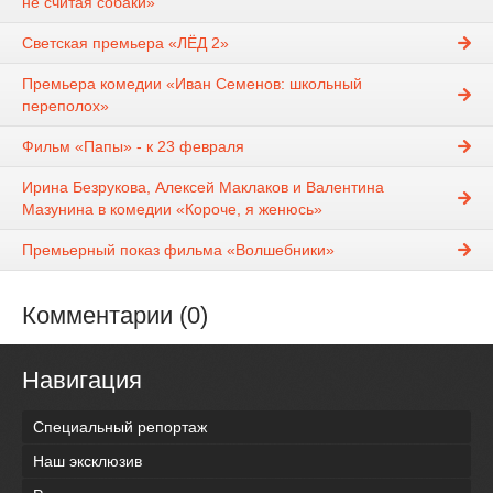
не считая собаки»
Светская премьера «ЛЁД 2»
Премьера комедии «Иван Семенов: школьный
переполох»
Фильм «Папы» - к 23 февраля
Ирина Безрукова, Алексей Маклаков и Валентина
Мазунина в комедии «Короче, я женюсь»
Премьерный показ фильма «Волшебники»
Комментарии (0)
Навигация
Специальный репортаж
Наш эксклюзив