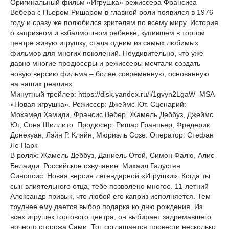
Оригинальный фильм «Игрушка» режиссера Франсиса
Вебера с Пьером Ришаром в главной роли появился в 1976
году и сразу же полюбился зрителям по всему миру. История
о капризном и взбалмошном ребенке, купившем в торгом
центре живую игрушку, стала одним из самых любимых
фильмов для многих поколений. Неудивительно, что уже
давно многие продюсеры и режиссеры мечтали создать
новую версию фильма – более современную, основанную
на наших реалиях.
Минутный трейлер: https://disk.yandex.ru/i/1gvyn2LgaW_MSA
«Новая игрушка». Режиссер: Джеймс Ют. Сценарий:
Мохамед Хамиди, Франсис Вебер, Жамель Деббуз, Джеймс
Ют, Соня Шиллито. Продюсер: Ришар Гранпьер, Фредерик
Донекуан, Лэйн Р. Кляйн, Мюриэль Созе. Оператор: Стефан
Ле Парк
В ролях: Жамель Деббуз, Даниель Отой, Симон Фалю, Алис
Белаиди. Российское озвучание: Михаил Галустян
Синопсис: Новая версия легендарной «Игрушки». Когда ты
сын влиятельного отца, тебе позволено многое. 11-летний
Александр привык, что любой его каприз исполняется. Тем
труднее ему дается выбор подарка ко дню рождения. Из
всех игрушек торгового центра, он выбирает задремавшего
ночного сторожа Сами. Тот соглашается провести несколько