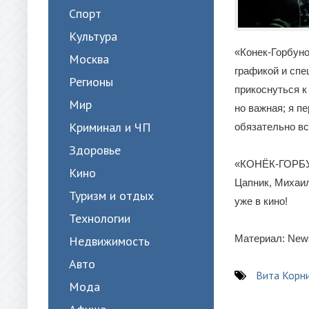
Спорт
Культура
«Конек-Горбуно
Москва
графикой и спе
Регионы
прикоснуться к
Мир
но важная; я п
Криминал и ЧП
обязательно вс
Здоровье
«КОНЁК-ГОРБУН
Кино
Цапник, Михаил
Туризм и отдых
уже в кино!
Технологии
Материал: New
Недвижимость
Авто
Вита Корн
Мода