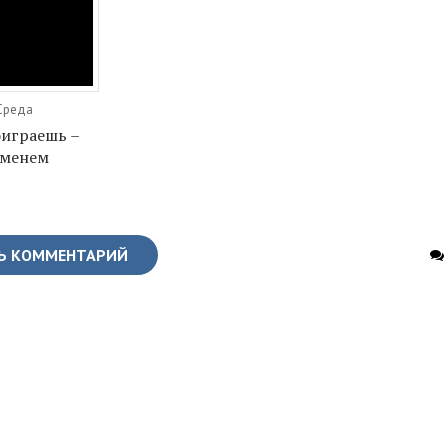
 Среда
оиграешь –
именем
Ь КОММЕНТАРИЙ