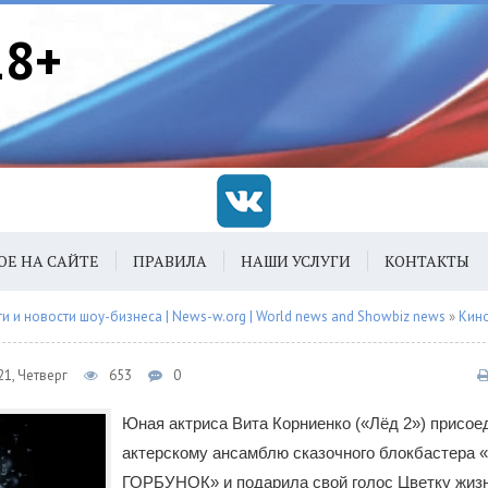
18+
ОЕ НА САЙТЕ
ПРАВИЛА
НАШИ УСЛУГИ
КОНТАКТЫ
 и новости шоу-бизнеса | News-w.org | World news and Showbiz news
»
Кин
1, Четверг
653
0
Юная актриса Вита Корниенко («Лёд 2») присое
актерскому ансамблю сказочного блокбастера
ГОРБУНОК» и подарила свой голос Цветку жизн