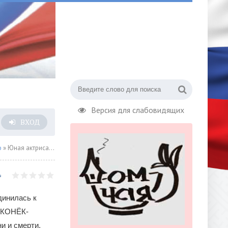
Версия для слабовидящих
ВХОД
о
» Юная актриса Вита Корниенко подарила свой голос Цветку жизни и смерти
динилась к
 «КОНЁК-
и и смерти.