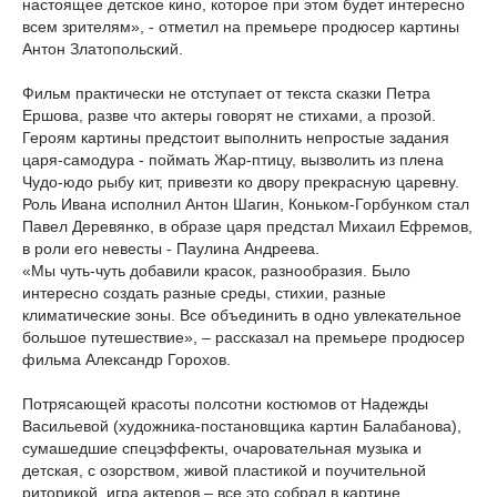
настоящее детское кино, которое при этом будет интересно
всем зрителям», - отметил на премьере продюсер картины
Антон Златопольский.
Фильм практически не отступает от текста сказки Петра
Ершова, разве что актеры говорят не стихами, а прозой.
Героям картины предстоит выполнить непростые задания
царя-самодура - поймать Жар-птицу, вызволить из плена
Чудо-юдо рыбу кит, привезти ко двору прекрасную царевну.
Роль Ивана исполнил Антон Шагин, Коньком-Горбунком стал
Павел Деревянко, в образе царя предстал Михаил Ефремов,
в роли его невесты - Паулина Андреева.
«Мы чуть-чуть добавили красок, разнообразия. Было
интересно создать разные среды, стихии, разные
климатические зоны. Все объединить в одно увлекательное
большое путешествие», – рассказал на премьере продюсер
фильма Александр Горохов.
Потрясающей красоты полсотни костюмов от Надежды
Васильевой (художника-постановщика картин Балабанова),
сумашедшие спецэффекты, очаровательная музыка и
детская, с озорством, живой пластикой и поучительной
риторикой, игра актеров – все это собрал в картине