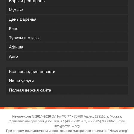
Бары и рестораны
Музыка
День Варенья
Кино
Туризм и отдых
Афиша
Авто
Все последние новости
Наши услуги
Полная версия сайта
News-w.org © 2014-2026
ЭЛ № ФС 77 - 70780 Адрес: 129110, г. Москва,
Олимпийский проспект д 22, Тел: +7 (495) 7201982, + 7 (985) 9068662 E-mail:
info@news-w.org
При полном или частичном использовании материалов ссылка на "News-w.org"