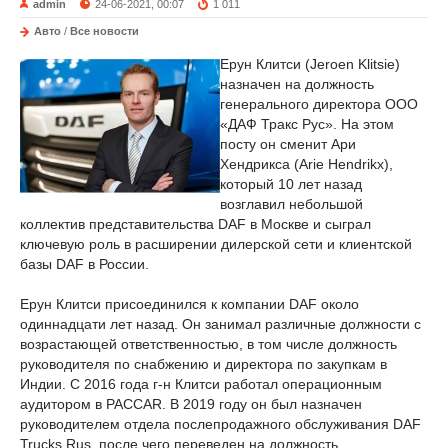
admin
24-06-2021, 00:07
1 011
Авто
/
Все новости
Ерун Клитси (Jeroen Klitsie)
назначен на должность
генерального директора ООО
«ДАФ Тракс Рус». На этом
посту он сменит Ари
Хендрикса (Arie Hendrikx),
который 10 лет назад
возглавил небольшой
коллектив представительства DAF в Москве и сыграл
ключевую роль в расширении дилерской сети и клиентской
базы DAF в России.
Ерун Клитси присоединился к компании DAF около
одиннадцати лет назад. Он занимал различные должности с
возрастающей ответственностью, в том числе должность
руководителя по снабжению и директора по закупкам в
Индии. С 2016 года г-н Клитси работал операционным
аудитором в PACCAR. В 2019 году он был назначен
руководителем отдела послепродажного обслуживания DAF
Trucks Rus, после чего переведен на должность