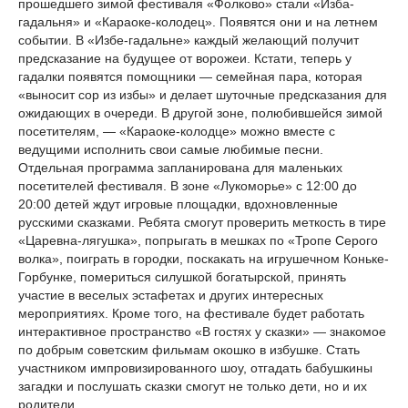
прошедшего зимой фестиваля «Фолково» стали «Изба-
гадальня» и «Караоке-колодец». Появятся они и на летнем
событии. В «Избе-гадальне» каждый желающий получит
предсказание на будущее от ворожеи. Кстати, теперь у
гадалки появятся помощники — семейная пара, которая
«выносит сор из избы» и делает шуточные предсказания для
ожидающих в очереди. В другой зоне, полюбившейся зимой
посетителям, — «Караоке-колодце» можно вместе с
ведущими исполнить свои самые любимые песни.
Отдельная программа запланирована для маленьких
посетителей фестиваля. В зоне «Лукоморье» с 12:00 до
20:00 детей ждут игровые площадки, вдохновленные
русскими сказками. Ребята смогут проверить меткость в тире
«Царевна-лягушка», попрыгать в мешках по «Тропе Серого
волка», поиграть в городки, поскакать на игрушечном Коньке-
Горбунке, помериться силушкой богатырской, принять
участие в веселых эстафетах и других интересных
мероприятиях. Кроме того, на фестивале будет работать
интерактивное пространство «В гостях у сказки» — знакомое
по добрым советским фильмам окошко в избушке. Стать
участником импровизированного шоу, отгадать бабушкины
загадки и послушать сказки смогут не только дети, но и их
родители.