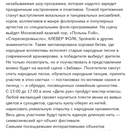
незабываемая шоу-программа, которая надолго зарядит
праздничным настроением и позитивом. Точкой притяжения
станут выступления вокальных и танцевальных ансамблей,
хоров, коллективов в жанре фолктроника и популярных
артистов со специальными фолк-программами. На сцену
выйдет Московский казачий хор, «Полынь Folk»,
«Стереокоромысло», КЛЕВЕР ФОЛК, Spokanki и другие
знаменитости. Также запланирована хоровая битва, где
народные коллективы исполнят старые народные песни в
современной аранжировке, а победителя выберут зрители.
Не только посмотреть, но и поучаствовать в представлении
можно будет на малой сцене «Забава». Посетители смогут
спеть народные песни, обучиться народным танцам, принять
участие в этно-скетчах — постановках по мотивам сказок и
легенд — и обрядах, посвященных семейным ценностям..
С 13:00 до 17:00 в зоне «Дело рук» пройдут мастер-классы.
Любой желающий сможет научиться плести венки из живых
цветов и сухоцветов, сделать куклу-оберег из нитей,
нарисовать уникальную открытку с народным орнаментом.
Весь день участники будут прясть единую длинную нить —
символический арт-объект фестиваля.
Самыми посещаемыми интерактивными объектом