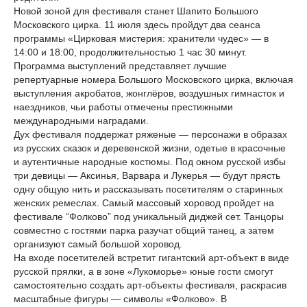
Новой зоной для фестиваля станет Шапито Большого
Московского цирка. 11 июля здесь пройдут два сеанса
программы «Цирковая мистерия: хранители чудес» — в
14:00 и 18:00, продолжительностью 1 час 30 минут.
Программа выступлений представляет лучшие
репертуарные номера Большого Московского цирка, включая
выступления акробатов, жонглёров, воздушных гимнасток и
наездников, чьи работы отмечены престижными
международными наградами.
Дух фестиваля поддержат ряженые — персонажи в образах
из русских сказок и деревенской жизни, одетые в красочные
и аутентичные народные костюмы. Под окном русской избы
три девицы — Аксинья, Варвара и Лукерья — будут прясть
одну общую нить и рассказывать посетителям о старинных
женских ремеслах. Самый массовый хоровод пройдет на
фестивале “Фолково” под уникальный диджей сет. Танцоры
совместно с гостями парка разучат общий танец, а затем
организуют самый большой хоровод.
На входе посетителей встретит гигантский арт-объект в виде
русской прялки, а в зоне «Лукоморье» юные гости смогут
самостоятельно создать арт-объекты фестиваля, раскрасив
масштабные фигуры — символы «Фолково». В