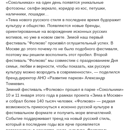
«Сокольниках» на один день появятся уникальные
фотозоны: селфи-зеркало, коридор из кос, петушки,
наличники, лошадки…
«Тема нового русского стиля в последнее время будоражит
культуру и общество. Появляются новые бренды,
ориентированные на возрождение исконных русских
мотивов, но уже в новом свете. Зимой наш первый
фестиваль “Фолково” произвёл оглушительный успех. В
Москве до этого почему-то не было подобного фестиваля,
поэтому мы решили восполнить этот пробел. Второй
фестиваль “Фолково” мы совместим с празднованием Дня
семьи, любви и верности, чтобы показать, как русскую
культуру можно возродить в современности», — поделился
бренд-директор АНО «Развитие парков» Александр
Томкевич.
Зимний фестиваль «Фолково» прошел в парке «Сокольники»
10 и 11 января этого года в рамках проекта «Зима в Москве»
и собрал более 140 тысяч человек. «Фолково» — редкая
возможность прикоснуться к исконно русской культуре в
фестивальном формате и получить море впечатлений.
Событие поддерживает тренд на новый русский стиль,
который в последние годы все ярче проявляется