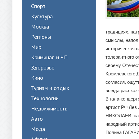
Спорт
Культура
Москва
традициях, пат
Регионы
смыслы, наполн
Мир
историческая п
Криминал и ЧП
толерантного о
своему Отечест
Здоровье
Кремлевского 
Кино
согласия, ощут
Туризм и отдых
всегда рассказ
Технологии
В гала-концерт
артист РФ Лев
Недвижимость
НИКОЛАЕВ, нар
Авто
народный арти
Мода
Полина ГАГАРИ