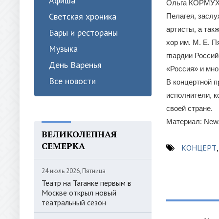
Афиша
Ольга КОРМУХИ
Светская хроника
Пелагея, засл
артисты, а так
Бары и рестораны
хор им. М. Е. 
Музыка
гвардии Россий
День Варенья
«Россия» и мно
Все новости
В концертной п
исполнители, к
своей стране.
Материал: News
ВЕЛИКОЛЕПНАЯ
СЕМЕРКА
КОНЦЕРТ
24 июль 2026, Пятница
Театр на Таганке первым в
Москве открыл новый
театральный сезон