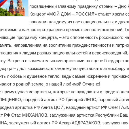
посвященный главному празднику страны – Дню 
Концерт «МОЙ ДОМ – РОССИЯ» станет ярким с
напомнит каждому из нас о национальных и дух
риотизме и важности сохранения преемственности поколений. Г
яющие программу концерта, – это сплоченность российского на
амять, направленная на воспитание гражданственности и патрио
тношения к людям разных национальностей и вероисповеданий,
ву. Встреча с замечательными артистами на сцене Государстве
Дворца – даст возможность каждому почувствовать атмосферу е
ить любовь и душевное тепло, ведь самые искренние и проникн
ывают о родной земле, о нашей любимой Отчизне!
е примут участие артисты, которые не нуждаются в представле
 ЛЕЩЕНКО, народный артист РФ Григорий ЛЕПС, народный арти
одная артистка РФ Анита ЦОЙ, народный артист РФ Олег ГА
ст РФ Стас МИХАЙЛОВ, заслуженная артистка Республики Баш
НА, заслуженный артист РФ Аскар АБДРАЗАКОВ, заслуженная 