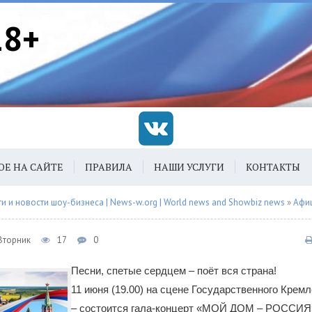
18+
ОЕ НА САЙТЕ
ПРАВИЛА
НАШИ УСЛУГИ
КОНТАКТЫ
 и новости шоу-бизнеса | News-w.org | World news and Showbiz news
»
Афи
 Вторник
17
0
Песни, спетые сердцем – поёт вся страна!
11 июня (19.00) на сцене Государственного Крем
– состоится гала-концерт «МОЙ ДОМ – РОССИЯ