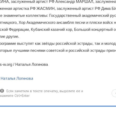
НА, заслуженный артист РФ Александр МАРШАЛ, заслуженна
уженная артистка РФ ЖАСМИН, заслуженный артист РФ Дима Б
же знаменитые коллективы: Государственный академический ру
Пятницкого, Хор Академического ансамбля песни и пляски войск
ской Федерации, Кубанский казачий хор, Большой концертный о
гие другие.
рограмме выступят как звёзды российской эстрады, так и моло
оторые лучшими песнями советской и российской эстрады приз
-w.org / Наталья Логинова
,
Наталья Логинова