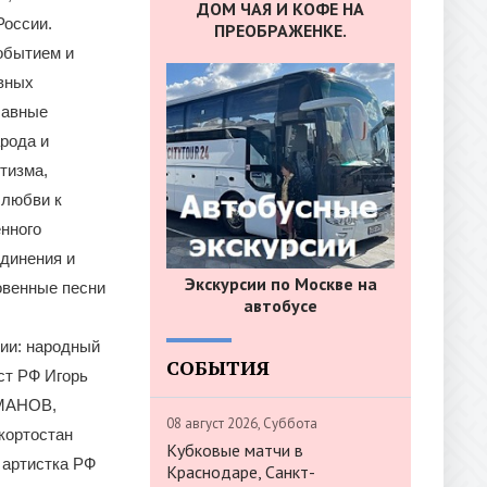
ДОМ ЧАЯ И КОФЕ НА
России.
ПРЕОБРАЖЕНКЕ.
обытием и
овных
лавные
рода и
тизма,
 любви к
нного
динения и
Экскурсии по Москве на
овенные песни
автобусе
нии: народный
СОБЫТИЯ
ст РФ Игорь
ЗМАНОВ,
08 август 2026, Суббота
кортостан
Кубковые матчи в
артистка РФ
Краснодаре, Санкт-