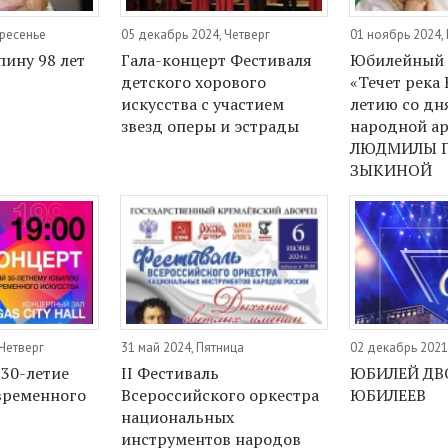
кресенье
05 декабрь 2024, Четверг
01 ноябрь 2024,
пину 98 лет
Гала-концерт Фестиваля
Юбилейный 
детского хорового
«Течет река 
искусства с участием
летию со дн
звезд оперы и эстрады
народной а
ЛЮДМИЛЫ 
ЗЫКИНОЙ
 Четверг
31 май 2024, Пятница
02 декабрь 2021
 30-летие
II Фестиваль
ЮБИЛЕЙ ДВ
временного
Всероссийского оркестра
ЮБИЛЕЕВ
национальных
инструментов народов