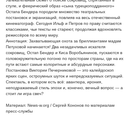
Увлекательный сюжет о поиске сокровищ, спрятанных в
стуле, и феерический образ «сына турецкоподданного»
Остапа Бендера породили множество театральных
постановок и экранизаций, повлияв на весь отечественный
кинематограф. Сегодня Ильф и Петров по праву считаются
классиками, чьи тексты не стареют, продолжая вдохновлять
режиссёров по всему миру.
Аннотация: Захватывающая охота за бриллиантами мадам
Петуховой начинается! Два незадачливых искателя
сокровищ, Остап Бендер и Киса Воробьянинов, пускаются в
головокружительную погоню по просторам страны, где на их
пути встают самые колоритные и абсурдные персонажи.
Постановка Виктории Печерниковой — это калейдоскоп
ярких сцен, остроумных шуток и непредсказуемых ситуаций.
Спектакль, в котором есть всё: авантюра, ирония,
неподражаемый стиль эпохи и, конечно, вечный вопрос — а
стоит ли игра свеч?
Материал: News-w.org / Сергей Кононов по материалам
пресс-службы