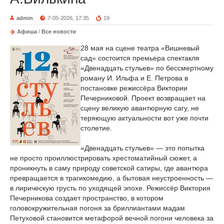
admin
7-05-2026, 17:35
19
Афиша
/
Все новости
28 мая на сцене театра «Вишневый
сад» состоится премьера спектакля
«Двенадцать стульев» по бессмертному
роману И. Ильфа и Е. Петрова в
постановке режиссёра Виктории
Печерниковой. Проект возвращает на
сцену великую авантюрную сагу, не
теряющую актуальности вот уже почти
столетие.
«Двенадцать стульев» — это попытка
не просто проиллюстрировать хрестоматийный сюжет, а
проникнуть в саму природу советской сатиры, где авантюра
превращается в трагикомедию, а бытовая неустроенность —
в лирическую грусть по уходящей эпохе. Режиссёр Виктория
Печерникова создает пространство, в котором
головокружительная погоня за бриллиантами мадам
Петуховой становится метафорой вечной погони человека за