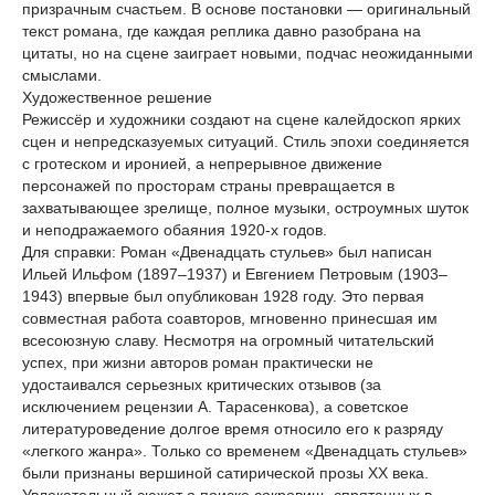
призрачным счастьем. В основе постановки — оригинальный
текст романа, где каждая реплика давно разобрана на
цитаты, но на сцене заиграет новыми, подчас неожиданными
смыслами.
Художественное решение
Режиссёр и художники создают на сцене калейдоскоп ярких
сцен и непредсказуемых ситуаций. Стиль эпохи соединяется
с гротеском и иронией, а непрерывное движение
персонажей по просторам страны превращается в
захватывающее зрелище, полное музыки, остроумных шуток
и неподражаемого обаяния 1920-х годов.
Для справки: Роман «Двенадцать стульев» был написан
Ильей Ильфом (1897–1937) и Евгением Петровым (1903–
1943) впервые был опубликован 1928 году. Это первая
совместная работа соавторов, мгновенно принесшая им
всесоюзную славу. Несмотря на огромный читательский
успех, при жизни авторов роман практически не
удостаивался серьезных критических отзывов (за
исключением рецензии А. Тарасенкова), а советское
литературоведение долгое время относило его к разряду
«легкого жанра». Только со временем «Двенадцать стульев»
были признаны вершиной сатирической прозы XX века.