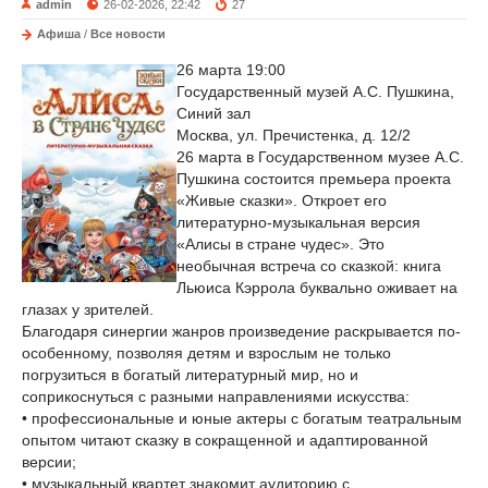
admin
26-02-2026, 22:42
27
Афиша
/
Все новости
26 марта 19:00
Государственный музей А.С. Пушкина,
Синий зал
Москва, ул. Пречистенка, д. 12/2
26 марта в Государственном музее А.С.
Пушкина состоится премьера проекта
«Живые сказки». Откроет его
литературно-музыкальная версия
«Алисы в стране чудес». Это
необычная встреча со сказкой: книга
Льюиса Кэррола буквально оживает на
глазах у зрителей.
Благодаря синергии жанров произведение раскрывается по-
особенному, позволяя детям и взрослым не только
погрузиться в богатый литературный мир, но и
соприкоснуться с разными направлениями искусства:
• профессиональные и юные актеры с богатым театральным
опытом читают сказку в сокращенной и адаптированной
версии;
• музыкальный квартет знакомит аудиторию с