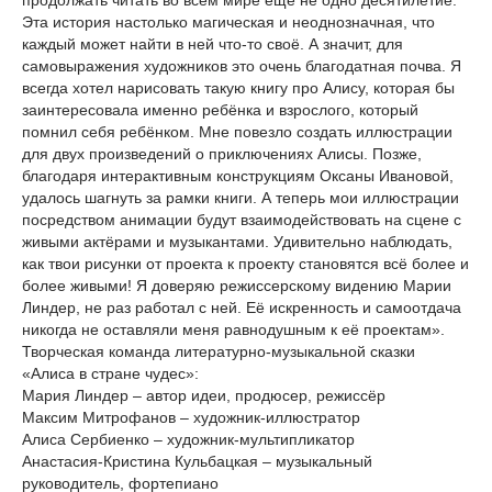
продолжать читать во всём мире ещё не одно десятилетие.
Эта история настолько магическая и неоднозначная, что
каждый может найти в ней что-то своё. А значит, для
самовыражения художников это очень благодатная почва. Я
всегда хотел нарисовать такую книгу про Алису, которая бы
заинтересовала именно ребёнка и взрослого, который
помнил себя ребёнком. Мне повезло создать иллюстрации
для двух произведений о приключениях Алисы. Позже,
благодаря интерактивным конструкциям Оксаны Ивановой,
удалось шагнуть за рамки книги. А теперь мои иллюстрации
посредством анимации будут взаимодействовать на сцене с
живыми актёрами и музыкантами. Удивительно наблюдать,
как твои рисунки от проекта к проекту становятся всё более и
более живыми! Я доверяю режиссерскому видению Марии
Линдер, не раз работал с ней. Её искренность и самоотдача
никогда не оставляли меня равнодушным к её проектам».
Творческая команда литературно-музыкальной сказки
«Алиса в стране чудес»:
Мария Линдер – автор идеи, продюсер, режиссёр
Максим Митрофанов – художник-иллюстратор
Алиса Сербиенко – художник-мультипликатор
Анастасия-Кристина Кульбацкая – музыкальный
руководитель, фортепиано