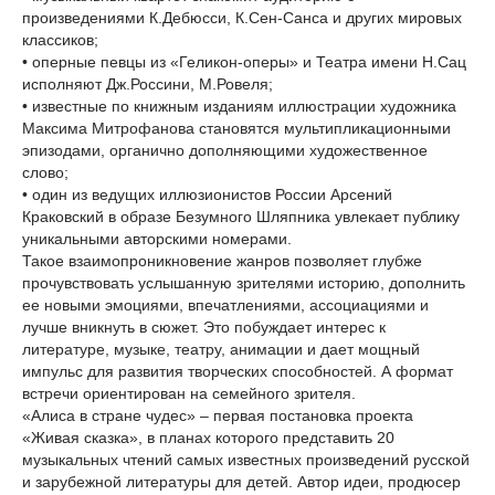
произведениями К.Дебюсси, К.Сен-Санса и других мировых
классиков;
• оперные певцы из «Геликон-оперы» и Театра имени Н.Сац
исполняют Дж.Россини, М.Ровеля;
• известные по книжным изданиям иллюстрации художника
Максима Митрофанова становятся мультипликационными
эпизодами, органично дополняющими художественное
слово;
• один из ведущих иллюзионистов России Арсений
Краковский в образе Безумного Шляпника увлекает публику
уникальными авторскими номерами.
Такое взаимопроникновение жанров позволяет глубже
прочувствовать услышанную зрителями историю, дополнить
ее новыми эмоциями, впечатлениями, ассоциациями и
лучше вникнуть в сюжет. Это побуждает интерес к
литературе, музыке, театру, анимации и дает мощный
импульс для развития творческих способностей. А формат
встречи ориентирован на семейного зрителя.
«Алиса в стране чудес» – первая постановка проекта
«Живая сказка», в планах которого представить 20
музыкальных чтений самых известных произведений русской
и зарубежной литературы для детей. Автор идеи, продюсер