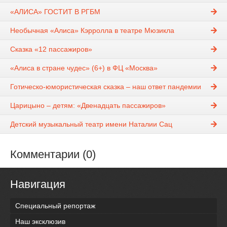
«АЛИСА» ГОСТИТ В РГБМ
Необычная «Алиса» Кэрролла в театре Мюзикла
Сказка «12 пассажиров»
«Алиса в стране чудес» (6+) в ФЦ «Москва»
Готическо-юмористическая сказка – наш ответ пандемии
Царицыно – детям: «Двенадцать пассажиров»
Детский музыкальный театр имени Наталии Сац
Комментарии (0)
Навигация
Специальный репортаж
Наш эксклюзив