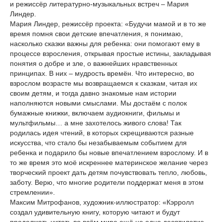
и режиссёр литературно-музыкальных встреч – Мария
Линдер.
Мария Линдер, режиссёр проекта: «Будучи мамой и в то же
время помня свои детские впечатления, я понимаю,
насколько сказки важны для ребенка: они помогают ему в
процессе взросления, открывая простые истины, закладывая
понятия о добре и зле, о важнейших нравственных
принципах. В них – мудрость времён. Что интересно, во
взрослом возрасте мы возвращаемся к сказкам, читая их
своим детям, и тогда давно знакомые нам истории
наполняются новыми смыслами. Мы достаём с полок
бумажные книжки, включаем аудиокниги, фильмы и
мультфильмы… а мне захотелось живого слова! Так
родилась идея чтений, в которых скрещиваются разные
искусства, что стало бы незабываемым событием для
ребенка и подарило бы новые впечатлением взрослому. И в
то же время это моё искреннее материнское желание через
творческий проект дать детям почувствовать тепло, любовь,
заботу. Верю, что многие родители поддержат меня в этом
стремлении».
Максим Митрофанов, художник-иллюстратор: «Кэрролл
создал удивительную книгу, которую читают и будут