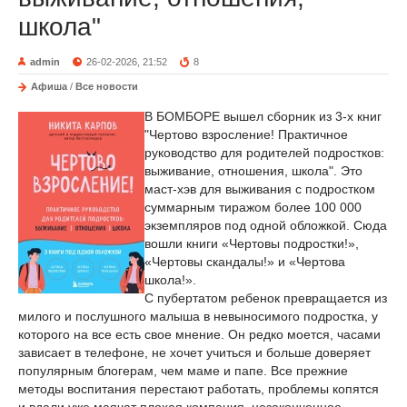
школа"
admin
26-02-2026, 21:52
8
Афиша
/
Все новости
В БОМБОРЕ вышел сборник из 3-х книг
"Чертово взросление! Практичное
руководство для родителей подростков:
выживание, отношения, школа". Это
маст-хэв для выживания с подростком
суммарным тиражом более 100 000
экземпляров под одной обложкой. Сюда
вошли книги «Чертовы подростки!»,
«Чертовы скандалы!» и «Чертова
школа!».
С пубертатом ребенок превращается из
милого и послушного малыша в невыносимого подростка, у
которого на все есть свое мнение. Он редко моется, часами
зависает в телефоне, не хочет учиться и больше доверяет
популярным блогерам, чем маме и папе. Все прежние
методы воспитания перестают работать, проблемы копятся