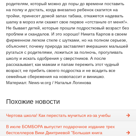
родителям, который можно до поры до времени поставить
на полку и достать, когда внезапно ребенок скатится на
тройки, принесет домой запах табака, откажется надевать
шапку в мороз или скажет свое первое «отстаньте от меня!».
Не бывает детей, которые прошли подростковый возраст без
проблем и скандалов. И это хорошо! Никита Карпов в своем
фирменном легком стиле с шутками, но на полном серьезе,
объясняет, почему природа заставляет вчерашних малышей
ругаться с родителями, ложиться за полночь, прогуливать
школу и искать одобрения у сверстников. А после
рассказывает, как мамам и папам пережить этот чудный
возраст, не прибить своего подростка и не всадить все
семейные сбережения на новопассит и винишко.
Материал: News-w.org / Наталья Логинова
Похожие новости
Чертова школа! Как перестать мучиться из-за учебы
В июле БОМБОРА выпустит подарочное издание трех
бестселлеров Вики Дмитриевой "Большая книга