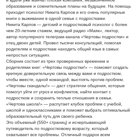
и вдали уже маячат плохая компания, незаконченное
образование и сомнительные планы на будущее. На помощь
приходит психолог Никита Карпов и его очень популярные
книги о выживании в одной семье с подростками.
Никита Карпов — детский и подростковый психолог с более
чем 20-летним стажем, ведущий радио «Маяк», лектор,
автор популярного телеграм-канала «Чертовы подростки» и
отец двоих детей. Провел тысячи консультаций, помогая
родителям и подросткам находить общий язык в самых
непростых ситуациях.
Сборник состоит из трех проверенных временем и
родителями книг: «Чертовы подростки!» — поможет создать
крепкую доверительную связь между вами и подростком,
чтобы вместе, одной командой, выстоять против проблем.
«Чертовы скандалы!» — даст стратегии общения, которые
помогут уйти от угроз и конфликтов, найти контакт с
подростком и сохранить теплые отношения в семье.
«Чертова школа!» — распутает клубок проблем с учебой,
школой и одноклассниками и поможет выбрать оптимальный
образовательный путь для своего ребенка.
Это объемный (550+ страниц) и исчерпывающий
путеводитель по подростковому возрасту, который
охватывает все проблемы. Отличный подарок всем