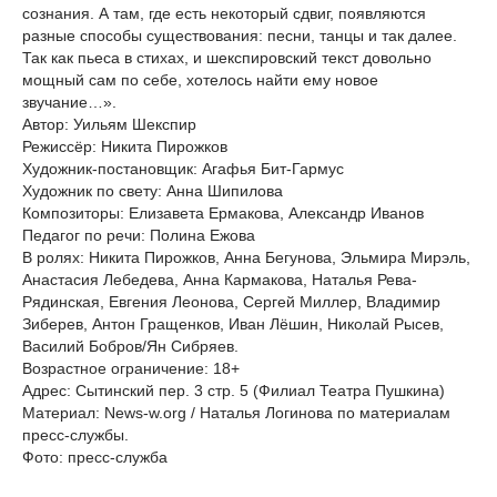
сознания. А там, где есть некоторый сдвиг, появляются
разные способы существования: песни, танцы и так далее.
Так как пьеса в стихах, и шекспировский текст довольно
мощный сам по себе, хотелось найти ему новое
звучание…».
Автор: Уильям Шекспир
Режиссёр: Никита Пирожков
Художник-постановщик: Агафья Бит-Гармус
Художник по свету: Анна Шипилова
Композиторы: Елизавета Ермакова, Александр Иванов
Педагог по речи: Полина Ежова
В ролях: Никита Пирожков, Анна Бегунова, Эльмира Мирэль,
Анастасия Лебедева, Анна Кармакова, Наталья Рева-
Рядинская, Евгения Леонова, Сергей Миллер, Владимир
Зиберев, Антон Гращенков, Иван Лёшин, Николай Рысев,
Василий Бобров/Ян Сибряев.
Возрастное ограничение: 18+
Адрес: Сытинский пер. 3 стр. 5 (Филиал Театра Пушкина)
Материал: News-w.org / Наталья Логинова по материалам
пресс-службы.
Фото: пресс-служба