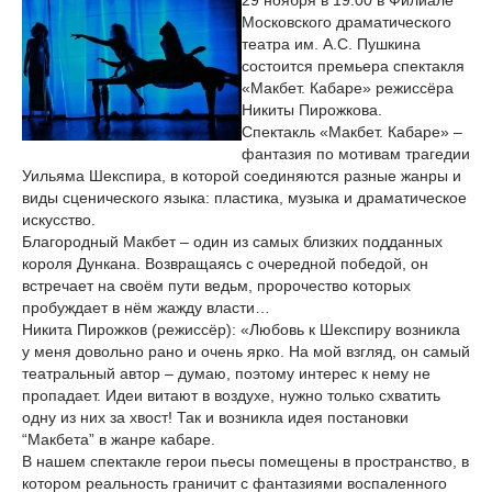
29 ноября в 19:00 в Филиале
Московского драматического
театра им. А.С. Пушкина
состоится премьера спектакля
«Макбет. Кабаре» режиссёра
Никиты Пирожкова.
Спектакль «Макбет. Кабаре» –
фантазия по мотивам трагедии
Уильяма Шекспира, в которой соединяются разные жанры и
виды сценического языка: пластика, музыка и драматическое
искусство.
Благородный Макбет – один из самых близких подданных
короля Дункана. Возвращаясь с очередной победой, он
встречает на своём пути ведьм, пророчество которых
пробуждает в нём жажду власти…
Никита Пирожков (режиссёр): «Любовь к Шекспиру возникла
у меня довольно рано и очень ярко. На мой взгляд, он самый
театральный автор – думаю, поэтому интерес к нему не
пропадает. Идеи витают в воздухе, нужно только схватить
одну из них за хвост! Так и возникла идея постановки
“Макбета” в жанре кабаре.
В нашем спектакле герои пьесы помещены в пространство, в
котором реальность граничит с фантазиями воспаленного