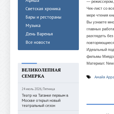
Афиша
— режиссером, 
Светская хроника
Чек-лист со вс
мере чтения кн
Бары и рестораны
Вы узнаете мно
Музыка
главных работа
День Варенья
разглядеть без
Все новости
повторяющиеся 
Идеальный пода
фильмы Миядз
Материал: News
ВЕЛИКОЛЕПНАЯ
СЕМЕРКА
Амайя Арр
24 июль 2026, Пятница
Театр на Таганке первым в
Москве открыл новый
театральный сезон