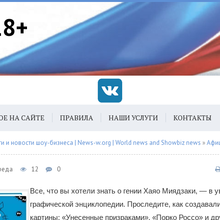
18+
ОЕ НА САЙТЕ
ПРАВИЛА
НАШИ УСЛУГИ
КОНТАКТЫ
 и новости шоу-бизнеса | News-w.org | World news and Showbiz news
»
Афи
Среда
12
0
Все, что вы хотели знать о гении Хаяо Миядзаки, — в 
графической энциклопедии. Проследите, как создавал
картины: «Унесенные призраками», «Порко Россо» и др