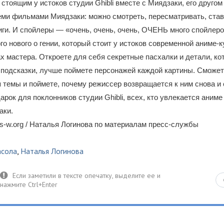
стоящим у истоков студии Ghibli вместе с Миядзаки, его другом
еми фильмами Миядзаки: можно смотреть, пересматривать, став
иги. И спойлеры — «очень, очень, очень, ОЧЕНЬ много спойлер
го нового о гении, который стоит у истоков современной аниме-к
х мастера. Откроете для себя секретные пасхалки и детали, ко
 подсказки, лучше поймете персонажей каждой картины. Сможе
темы и поймете, почему режиссер возвращается к ним снова и 
рок для поклонников студии Ghibli, всех, кто увлекается аниме
аки.
-w.org / Наталья Логинова по материалам пресс-службы
асола
,
Наталья Логинова