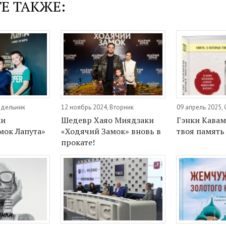
Е ТАКЖЕ:
едельник
12 ноябрь 2024, Вторник
09 апрель 2025,
ки
Шедевр Хаяо Миядзаки
Гэнки Кавам
мок Лапута»
«Ходячий Замок» вновь в
твоя память
прокате!