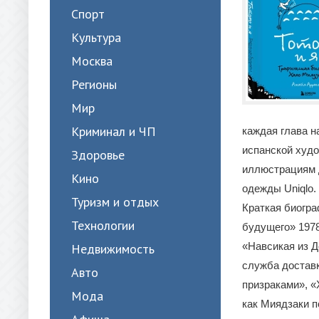
Спорт
Культура
Москва
Регионы
Мир
Криминал и ЧП
каждая глава н
испанской худ
Здоровье
иллюстрациям д
Кино
одежды Uniqlo.
Туризм и отдых
Краткая биогра
Технологии
будущего» 1978
«Навсикая из Д
Недвижимость
служба доставк
Авто
призраками», «
Мода
как Миядзаки п