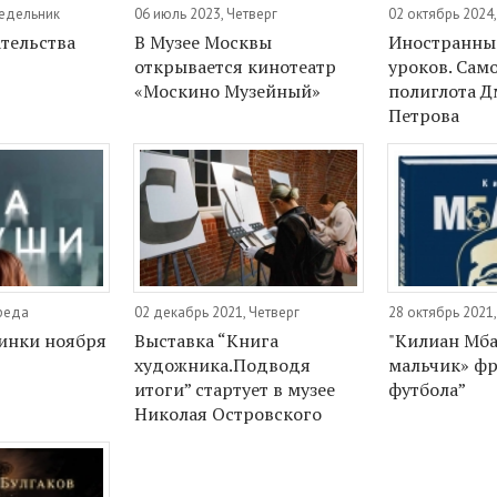
недельник
06 июль 2023, Четверг
02 октябрь 2024
тельства
В Музее Москвы
Иностранный
открывается кинотеатр
уроков. Сам
«Москино Музейный»
полиглота 
Петрова
Среда
02 декабрь 2021, Четверг
28 октябрь 2021,
инки ноября
Выставка “Книга
"Килиан Мба
художника.Подводя
мальчик» фр
итоги” стартует в музее
футбола”
Николая Островского