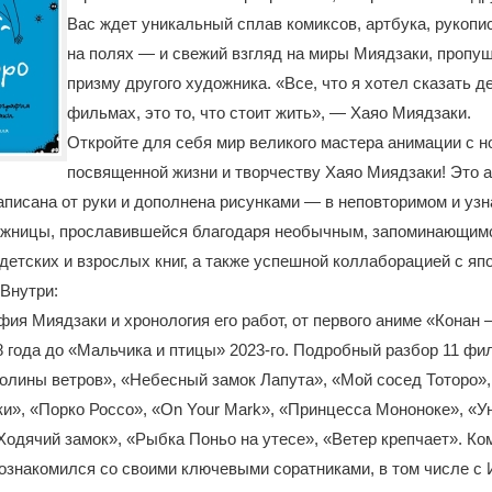
Вас ждет уникальный сплав комиксов, артбука, рукопи
на полях — и свежий взгляд на миры Миядзаки, пропу
призму другого художника. «Все, что я хотел сказать д
фильмах, это то, что стоит жить», — Хаяо Миядзаки.
Откройте для себя мир великого мастера анимации с но
посвященной жизни и творчеству Хаяо Миядзаки! Это а
аписана от руки и дополнена рисунками — в неповторимом и уз
ожницы, прославившейся благодаря необычным, запоминающим
етских и взрослых книг, а также успешной коллаборацией с я
 Внутри:
фия Миядзаки и хронология его работ, от первого аниме «Конан 
 года до «Мальчика и птицы» 2023-го. Подробный разбор 11 фи
олины ветров», «Небесный замок Лапута», «Мой сосед Тоторо»
и», «Порко Россо», «On Your Mark», «Принцесса Мононоке», «
Ходячий замок», «Рыбка Поньо на утесе», «Ветер крепчает». Ко
ознакомился со своими ключевыми соратниками, в том числе с 