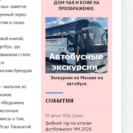
ДОМ ЧАЯ И КОФЕ НА
сных заметок
ПРЕОБРАЖЕНКЕ.
щенный через
етям в своих
вой книгой,
ртбук, где
наваемом стиле
ся
понским брендом
Экскурсии по Москве на
автобусе
— мальчик из
льмов:
СОБЫТИЯ
, «Ведьмина
Унесенные
05 август 2026, Среда
миксы о том,
Грибной тур по итогам
Исао Такахатой
футбольного ЧМ 2026