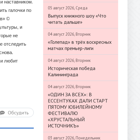
 и наставником.
05 август 2026, Среда
ить галочки по
Выпуск книжного шоу «Что
ов» ©
читать дальше»
ультуры, и
04 август 2026, Вторник
торые не
«Голепад» в трёх воскресных
те отследить
матчах премьер-лиги
снова.
04 август 2026, Вторник
 и любит
Историческая победа
Калининграда
04 август 2026, Вторник
«ОДИН ЗА ВСЕХ»: В
ЕССЕНТУКАХ ДАЛИ СТАРТ
ПЯТОМУ ЮБИЛЕЙНОМУ
Обсудить
ФЕСТИВАЛЮ
«ХРУСТАЛЬНЫЙ
ИСТОЧНИКЪ»
03 август 2026, Понедельник