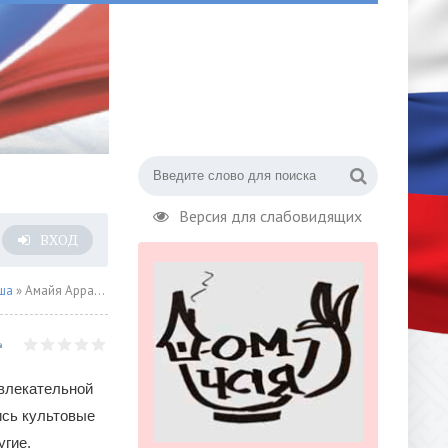
Версия для слабовидящих
ВХОД
ша
» Амайя Аррасола «Тоторо и я. Графическая биография Хаяо Миядзаки»
увлекательной
ись культовые
угие.