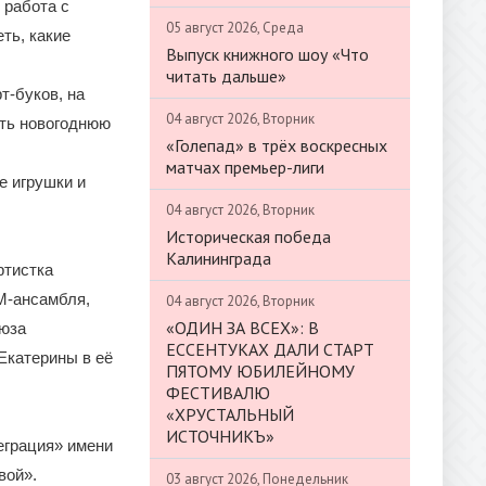
 работа с
05 август 2026, Среда
ть, какие
Выпуск книжного шоу «Что
читать дальше»
т-буков, на
04 август 2026, Вторник
ать новогоднюю
«Голепад» в трёх воскресных
матчах премьер-лиги
е игрушки и
04 август 2026, Вторник
Историческая победа
Калининграда
ртистка
М-ансамбля,
04 август 2026, Вторник
«ОДИН ЗА ВСЕХ»: В
юза
ЕССЕНТУКАХ ДАЛИ СТАРТ
Екатерины в её
ПЯТОМУ ЮБИЛЕЙНОМУ
ФЕСТИВАЛЮ
«ХРУСТАЛЬНЫЙ
ИСТОЧНИКЪ»
еграция» имени
вой».
03 август 2026, Понедельник