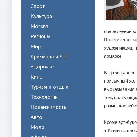
Спорт
Культура
Москва
современной к
Регионы
Посетители смо
Мир
художниками, п
Криминал и ЧП
ярмарке.
Здоровье
В представленн
Кино
привычный хол
Туризм и отдых
высказывания а
Технологии
тем, волнующих
размышлений о
Недвижимость
Авто
Кроме арт-буко
Мода
● Книги на пло