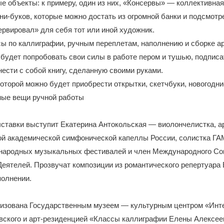
е объекты: к примеру, один из них, «Консервы» — коллективная
и-буков, которые можно достать из огромной банки и подсмотре
рвировал» для себя тот или иной художник.
ы по каллиграфии, ручным переплетам, наполнению и сборке ар
будет попробовать свои силы в работе пером и тушью, подпис
нести с собой книгу, сделанную своими руками.
которой можно будет приобрести открытки, скетчбуки, новогодни
ные вещи ручной работы
ставки выступит Екатерина Антокольская — виолончелистка, а
ой академической симфонической капеллы России, солистка ГА
народных музыкальных фестивалей и член Международного Со
ятелей. Прозвучат композиции из романтического репертуара 
полнении.
низована Государственным музеем — культурным центром «Инт
вского и арт-резиденцией «Классы каллиграфии Елены Алексее