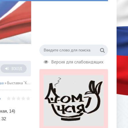
Версия для слабовидящих
ВХОД
ша
» Выставка “Книга художника.Подводя итоги” стартует в музее Николая Островского
кая, 14)
 32