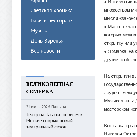
Афиша
● Интерактивны
Светская хроника
множеством мин
мысли «законсе
Бары и рестораны
● Мастер-класс
Музыка
которых можно 
День Варенья
открытку или у
Все новости
● Ярмарка, на 
другие необыч
На открытии вы
ВЕЛИКОЛЕПНАЯ
Государственн
СЕМЕРКА
лауреат между
Музыкальных Де
24 июль 2026, Пятница
мастерском ис
Театр на Таганке первым в
Москве открыл новый
Выставка орга
театральный сезон
Николая Остро