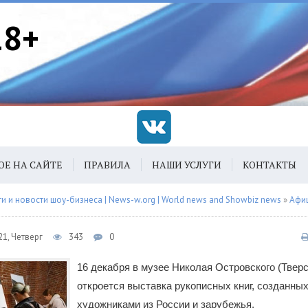
18+
ОЕ НА САЙТЕ
ПРАВИЛА
НАШИ УСЛУГИ
КОНТАКТЫ
 и новости шоу-бизнеса | News-w.org | World news and Showbiz news
»
Афи
1, Четверг
343
0
16 декабря в музее Николая Островского (Тверс
откроется выставка рукописных книг, созданных
художниками из России и зарубежья.