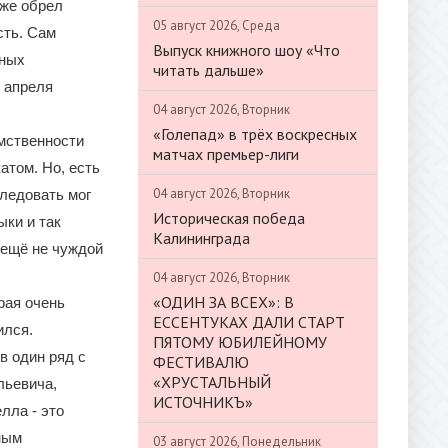
уже обрел
05 август 2026, Среда
сть. Сам
Выпуск книжного шоу «Что
тных
читать дальше»
5 апреля
04 август 2026, Вторник
«Голепад» в трёх воскресных
емственности
матчах премьер-лиги
атом. Но, есть
04 август 2026, Вторник
следовать мог
Историческая победа
ыки и так
Калининграда
 ещё не чуждой
04 август 2026, Вторник
«ОДИН ЗА ВСЕХ»: В
рая очень
ЕССЕНТУКАХ ДАЛИ СТАРТ
ился.
ПЯТОМУ ЮБИЛЕЙНОМУ
в один ряд с
ФЕСТИВАЛЮ
«ХРУСТАЛЬНЫЙ
льевича,
ИСТОЧНИКЪ»
лла - это
ным
03 август 2026, Понедельник