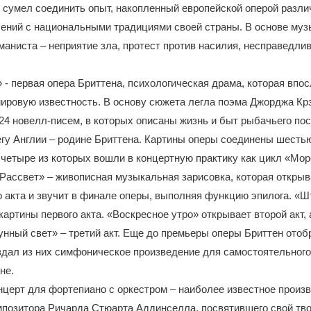
 сумел соединить опыт, накопленный европейской оперой разли
ений с национальными традициями своей страны. В основе муз
маниста – неприятие зла, протест против насилия, несправедлив
 - первая опера Бриттена, психологическая драма, которая впо
ировую известность. В основу сюжета легла поэма Джорджа Кр
24 новелл-писем, в которых описаны жизнь и быт рыбачьего пос
гу Англии – родине Бриттена. Картины оперы соединены шесть
четыре из которых вошли в концертную практику как цикл «Мор
Рассвет» – живописная музыкальная зарисовка, которая откры
о акта и звучит в финале оперы, выполняя функцию эпилога. «
картины первого акта. «Воскресное утро» открывает второй акт,
нный свет» – третий акт. Еще до премьеры оперы Бриттен отоб
дал из них симфоническое произведение для самостоятельного
не.
церт для фортепиано с оркестром – наиболее известное произ
мпозитора Ричарда Стюарта Аддинселла, посвятившего свой тво