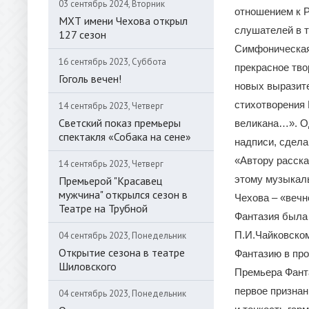
03 сентябрь 2024, Вторник
отношением к Р
МХТ имени Чехова открыл
слушателей в т
127 сезон
Симфоническая
16 сентябрь 2023, Суббота
прекрасное тво
Гоголь вечен!
новых выразите
стихотворения 
14 сентябрь 2023, Четверг
Светский показ премьеры
великана…». Од
спектакля «Собака на сене»
надписи, сдела
«Автору расска
14 сентябрь 2023, Четверг
этому музыкал
Премьерой "Красавец
мужчина" открылся сезон в
Чехова – «вечн
Театре на Трубной
Фантазия была 
П.И.Чайковском
04 сентябрь 2023, Понедельник
Открытие сезона в театре
Фантазию в про
Шиловского
Премьера Фанта
первое признан
04 сентябрь 2023, Понедельник