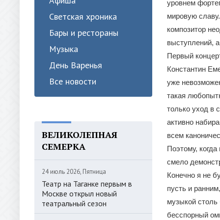
Афиша
уровнем фортеп
Светская хроника
мировую славу
композитор не
Бары и рестораны
выступлений, а
Музыка
Первый концер
День Варенья
Константин Еме
Все новости
уже невозможен
такая любопытн
только уход в 
активно набира
ВЕЛИКОЛЕПНАЯ
всем канониче
СЕМЕРКА
Поэтому, когда
смело демонстр
24 июль 2026, Пятница
Конечно я не б
Театр на Таганке первым в
пусть и ранним
Москве открыл новый
музыкой столь 
театральный сезон
бесспорный ом