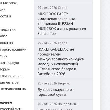
чных эпох,
29 июль 2026, Среда
ыки
MUSICBOX PARTY —
ости и
имиджевая вечерника
телеканала RUSSIAN
MUSICBOX и день рождения
следствии
Sandra Top
эбба
елка на
29 июль 2026, Среда
IRAKLI GADELIA стал
ю оркестровыми
победителем
ских
Международного конкурса
вает первую
молодых исполнителей
«Славянского базара в
Шторм»
Витебске» 2026
 а живописная
рал четыре
21 июль 2026, Вторник
Лучшее лекарство от
 исполнения на
городской суеты
ведение
20 июль 2026, Понедельник
рческий путь
Юбилейный концерт