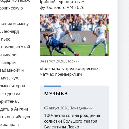
аходки «Утёса».
Грибной тур по итогам
футбольного ЧМ 2026
мфоническую
ясения и смену
в. Леонард
 пьес,
 С помощью этой
вязывали
04 август 2026, Вторник
е смерти
«Голепад» в трёх воскресных
забавной» и
матчах премьер-лиги
 музыку».
композиторов.
МУЗЫКА
 – одно из
риттена .
03 август 2026, Понедельник
дать в Англии
100-летия со дня рождения
ить английскую
солистки Большого театра
е жанра в
Валентины Левко