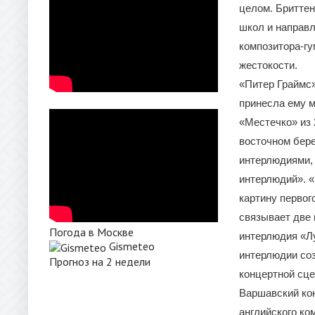
целом. Бриттен
школ и направл
композитора-гу
жестокости.
«Питер Граймс»
принесла ему м
«Местечко» из 
восточном бере
интерлюдиями, 
интерлюдий». «
картину первог
связывает две 
Погода в Москве
интерлюдия «Лу
Gismeteo
интерлюдии соз
Прогноз на 2 недели
концертной сце
Варшавский кон
английского ко