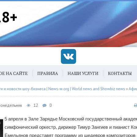
18+
ОЕ НА САЙТЕ
ПРАВИЛА
НАШИ УСЛУГИ
КОНТАКТЫ
 и новости шоу-бизнеса | News-w.org | World news and Showbiz news
»
Афи
 Понедельник
12
0
5 апреля в Зале Зарядье Московский государственный акаде
симфонический оркестр, дирижер Тимур Зангиев и пианист Ко
Емельянов представят программу из шедевров композиторов 