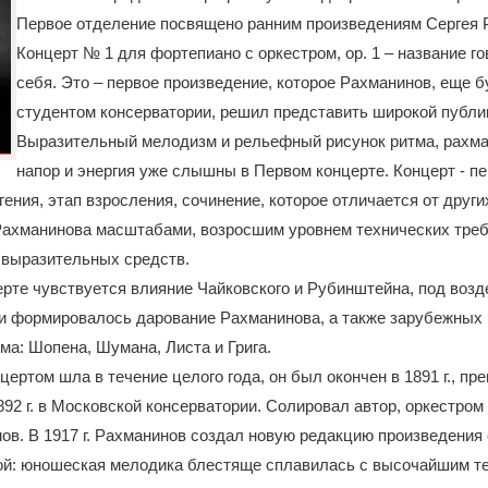
Первое отделение посвящено ранним произведениям Сергея 
Концерт № 1 для фортепиано с оркестром, op. 1 – название го
себя. Это – первое произведение, которое Рахманинов, еще 
студентом консерватории, решил представить широкой публи
Выразительный мелодизм и рельефный рисунок ритма, рахм
напор и энергия уже слышны в Первом концерте. Концерт - п
гения, этап взросления, сочинение, которое отличается от други
Рахманинова масштабами, возросшим уровнем технических треб
 выразительных средств.
рте чувствуется влияние Чайковского и Рубинштейна, под воз
 и формировалось дарование Рахманинова, а также зарубежных
ма: Шопена, Шумана, Листа и Грига.
цертом шла в течение целого года, он был окончен в 1891 г., пр
892 г. в Московской консерватории. Солировал автор, оркестро
в. В 1917 г. Рахманинов создал новую редакцию произведения
ой: юношеская мелодика блестяще сплавилась с высочайшим т