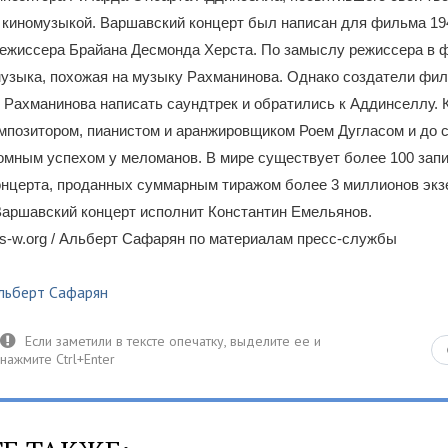
 киномузыкой. Варшавский концерт был написан для фильма 19
режиссера Брайана Десмонда Херста. По замыслу режиссера в
узыка, похожая на музыку Рахманинова. Однако создатели фил
 Рахманинова написать саундтрек и обратились к Аддинселлу.
мпозитором, пианистом и аранжировщиком Роем Дугласом и до с
омным успехом у меломанов. В мире существует более 100 зап
онцерта, проданных суммарным тиражом более 3 миллионов экз
Варшавский концерт исполнит Константин Емельянов.
s-w.org / Альберт Сафарян по материалам пресс-службы
льберт Сафарян