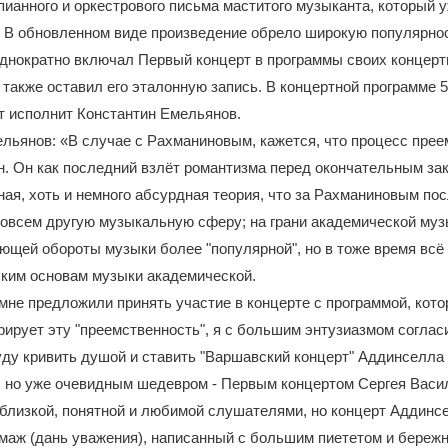
ианного и оркестрового письма маститого музыканта, который 
. В обновленном виде произведение обрело широкую популярно
однократно включал Первый концерт в программы своих концер
 также оставил его эталонную запись. В концертной программе 
т исполнит Константин Емельянов.
льянов: «В случае с Рахманиновым, кажется, что процесс пре
. Он как последний взлёт романтизма перед окончательным зак
ая, хоть и немного абсурдная теория, что за Рахманиновым по
совсем другую музыкальную сферу; на грани академической муз
ющей обороты музыки более "популярной", но в тоже время всё
ским основам музыки академической.
 мне предложили принять участие в концерте с программой, кото
ирует эту "преемственность", я с большим энтузиазмом соглас
уду кривить душой и ставить "Варшавский концерт" Аддинселла 
, но уже очевидным шедевром - Первым концертом Сергея Васи
близкой, понятной и любимой слушателями, но концерт Аддинсе
маж (дань уважения), написанный с большим пиететом и береж