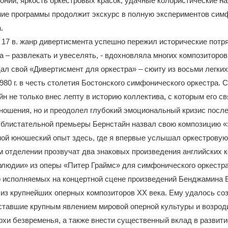
монии, яркость оркестровых красок, удачные колористические н
ние программы продолжит экскурс в полную экспериментов си
.
17 в. жанр дивертисмента успешно пережил исторические потр
ча – развлекать и увеселять, - вдохновляла многих композиторо
ал свой «Дивертисмент для оркестра» – сюиту из восьми легких
980 г. в честь столетия Бостонского симфонического оркестра.
н не только внес лепту в историю коллектива, с которым его с
ношения, но и преодолел глубокий эмоциональный кризис посл
 блистательной премьеры Бернстайн назвал свою композицию «
ой юношеский опыт здесь, где я впервые услышал оркестровую
м отделении прозвучат два знаковых произведения английских 
людии» из оперы «Питер Граймс» для симфонического оркестра
 исполняемых на концертной сцене произведений Бенджамина Б
 из крупнейших оперных композиторов XX века. Ему удалось соз
ставшие крупным явлением мировой оперной культуры и возрод
охи безвременья, а также внести существенный вклад в развити