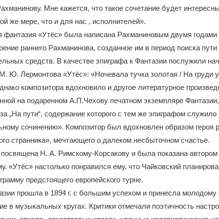
ахманинову. Мне кажется, что такое сочетание будет интересн
ой же мере, что и для нас , исполнителей».
 фантазия «Утёс» была написана Рахманиновым двумя годами п
рение раннего Рахманинова, созданное им в период поиска пути
льных средств. В качестве эпиграфа к Фантазии послужили на
М. Ю. Лермонтова «Утёс»: «Ночевала тучка золотая / На груди у
нако композитора вдохновило и другое литературное произвед
нной на подаренном А.П.Чехову печатном экземпляре Фантазии,
за „На пути“, содержание которого с тем же эпиграфом служило
ьному сочинению». Композитор был вдохновлен образом героя 
ого странника», мечтающего о далеком несбыточном счастье.
посвящена Н. А. Римскому-Корсакову и была показана автором
у. «Утёс» настолько понравился ему, что Чайковский планиров
грамму предстоящего европейского турне.
зии прошла в 1894 г. с большим успехом и принесла молодому
ие в музыкальных кругах. Критики отмечали поэтичность настро