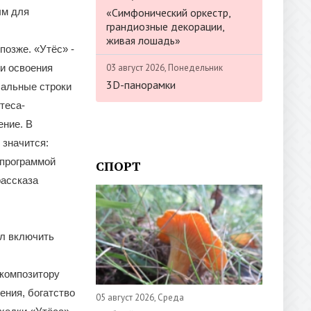
«Симфонический оркестр,
ым для
грандиозные декорации,
живая лошадь»
озже. «Утёс» -
03 август 2026, Понедельник
 и освоения
3D-панорамки
чальные строки
теса-
ение. В
 значится:
 программой
СПОРТ
рассказа
ал включить
 композитору
ения, богатство
05 август 2026, Среда