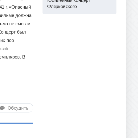
Флярковского
41 г. «Опасный
 фильме должна
ьма не смогли
 Концерт был
их пор
исей
емпляров. В
Обсудить