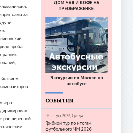
ДОМ ЧАЯ И КОФЕ НА
Рахманинова.
ПРЕОБРАЖЕНКЕ.
ворит само за
будучи
ке.
аниновский
ервая проба
х ранних
ований,
Экскурсии по Москве на
действием
автобусе
 композиторов
СОБЫТИЯ
емьера
м дирижировал
05 август 2026, Среда
 с расширенной
Грибной тур по итогам
ехническим
футбольного ЧМ 2026