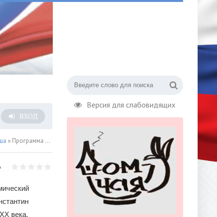
Версия для слабовидящих
ВХОД
ша
» Программа из шедевров композиторов XX века
мический
нстантин
XX века.