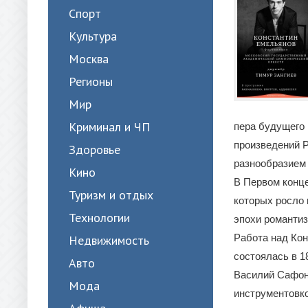
Спорт
Культура
Москва
Регионы
Мир
Криминал и ЧП
пера будущего 
произведений 
Здоровье
разнообразием
Кино
В Первом конце
Туризм и отдых
которых росло
Технологии
эпохи романтиз
Работа над Кон
Недвижимость
состоялась в 1
Авто
Василий Сафоно
Мода
инструментовк