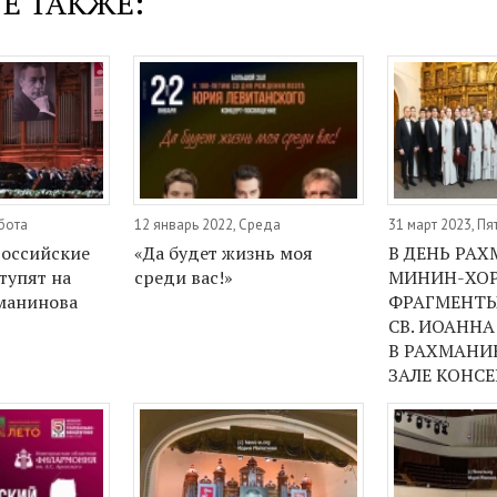
Е ТАКЖЕ:
бота
12 январь 2022, Среда
31 март 2023, Пя
оссийские
«Да будет жизнь моя
В ДЕНЬ РА
тупят на
среди вас!»
МИНИН-ХО
манинова
ФРАГМЕНТЫ
СВ. ИОАННА
В РАХМАН
ЗАЛЕ КОНС