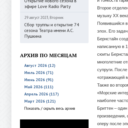
Открытие нового сезона в
и тонкость гар
эфире Love Radio Party
Второе отделе
музыку XX века
29 август 2023, Вторник
Появившийся в 
Сбор труппы и открытие 74
сезона Театра имени А.С.
эпох. Его зада
Пушкина
Бернстайн созд
написанную в 1
АРХИВ ПО МЕСЯЦАМ
сюиты Бернстай
многолетние от
Август 2026 (12)
супруги. После
Июль 2026 (71)
«отражающей м
Июнь 2026 (91)
Также во второ
Май 2026 (111)
«Морские интер
Апрель 2026 (117)
наиболее часто
Март 2026 (121)
Показать / скрыть весь архив
Бриттен – один
произведения, 
оперу после эп