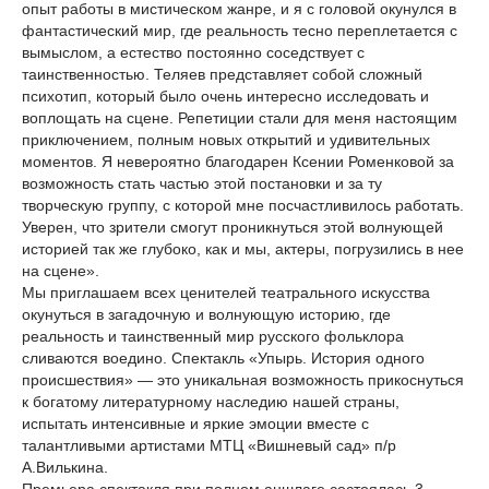
опыт работы в мистическом жанре, и я с головой окунулся в
фантастический мир, где реальность тесно переплетается с
вымыслом, а естество постоянно соседствует с
таинственностью. Теляев представляет собой сложный
психотип, который было очень интересно исследовать и
воплощать на сцене. Репетиции стали для меня настоящим
приключением, полным новых открытий и удивительных
моментов. Я невероятно благодарен Ксении Роменковой за
возможность стать частью этой постановки и за ту
творческую группу, с которой мне посчастливилось работать.
Уверен, что зрители смогут проникнуться этой волнующей
историей так же глубоко, как и мы, актеры, погрузились в нее
на сцене».
Мы приглашаем всех ценителей театрального искусства
окунуться в загадочную и волнующую историю, где
реальность и таинственный мир русского фольклора
сливаются воедино. Спектакль «Упырь. История одного
происшествия» — это уникальная возможность прикоснуться
к богатому литературному наследию нашей страны,
испытать интенсивные и яркие эмоции вместе с
талантливыми артистами МТЦ «Вишневый сад» п/р
А.Вилькина.