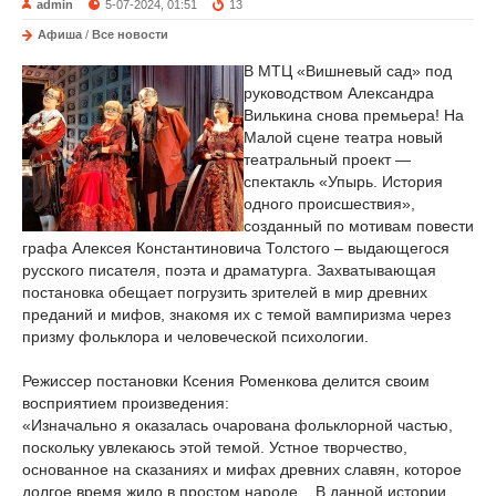
admin
5-07-2024, 01:51
13
Афиша
/
Все новости
В МТЦ «Вишневый сад» под
руководством Александра
Вилькина снова премьера! На
Малой сцене театра новый
театральный проект —
спектакль «Упырь. История
одного происшествия»,
созданный по мотивам повести
графа Алексея Константиновича Толстого – выдающегося
русского писателя, поэта и драматурга. Захватывающая
постановка обещает погрузить зрителей в мир древних
преданий и мифов, знакомя их с темой вампиризма через
призму фольклора и человеческой психологии.
Режиссер постановки Ксения Роменкова делится своим
восприятием произведения:
«Изначально я оказалась очарована фольклорной частью,
поскольку увлекаюсь этой темой. Устное творчество,
основанное на сказаниях и мифах древних славян, которое
долгое время жило в простом народе... В данной истории