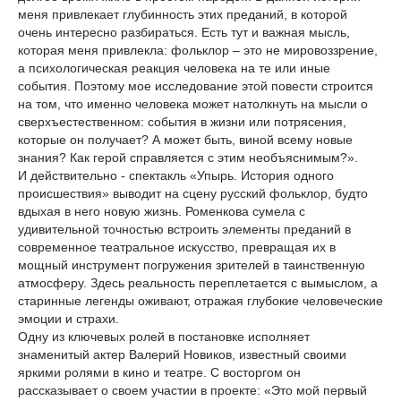
меня привлекает глубинность этих преданий, в которой
очень интересно разбираться. Есть тут и важная мысль,
которая меня привлекла: фольклор – это не мировоззрение,
а психологическая реакция человека на те или иные
события. Поэтому мое исследование этой повести строится
на том, что именно человека может натолкнуть на мысли о
сверхъестественном: события в жизни или потрясения,
которые он получает? А может быть, виной всему новые
знания? Как герой справляется с этим необъяснимым?».
И действительно - спектакль «Упырь. История одного
происшествия» выводит на сцену русский фольклор, будто
вдыхая в него новую жизнь. Роменкова сумела с
удивительной точностью встроить элементы преданий в
современное театральное искусство, превращая их в
мощный инструмент погружения зрителей в таинственную
атмосферу. Здесь реальность переплетается с вымыслом, а
старинные легенды оживают, отражая глубокие человеческие
эмоции и страхи.
Одну из ключевых ролей в постановке исполняет
знаменитый актер Валерий Новиков, известный своими
яркими ролями в кино и театре. С восторгом он
рассказывает о своем участии в проекте: «Это мой первый