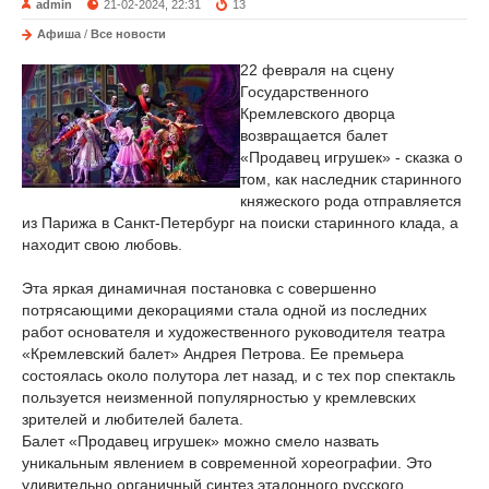
admin
21-02-2024, 22:31
13
Афиша
/
Все новости
22 февраля на сцену
Государственного
Кремлевского дворца
возвращается балет
«Продавец игрушек» - сказка о
том, как наследник старинного
княжеского рода отправляется
из Парижа в Санкт-Петербург на поиски старинного клада, а
находит свою любовь.
Эта яркая динамичная постановка с совершенно
потрясающими декорациями стала одной из последних
работ основателя и художественного руководителя театра
«Кремлевский балет» Андрея Петрова. Ее премьера
состоялась около полутора лет назад, и с тех пор спектакль
пользуется неизменной популярностью у кремлевских
зрителей и любителей балета.
Балет «Продавец игрушек» можно смело назвать
уникальным явлением в современной хореографии. Это
удивительно органичный синтез эталонного русского