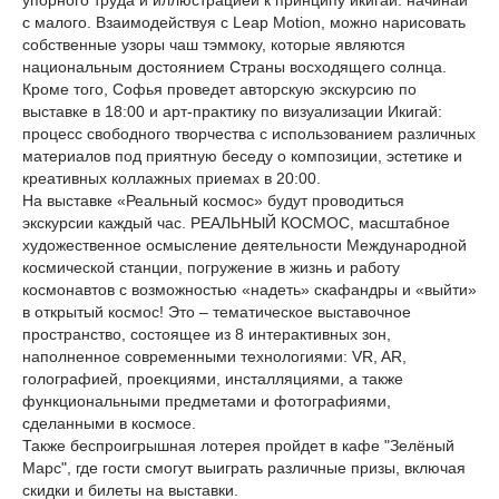
упорного труда и иллюстрацией к принципу икигай: начинай
с малого. Взаимодействуя с Leap Motion, можно нарисовать
собственные узоры чаш тэммоку, которые являются
национальным достоянием Страны восходящего солнца.
Кроме того, Софья проведет авторскую экскурсию по
выставке в 18:00 и арт-практику по визуализации Икигай:
процесс свободного творчества с использованием различных
материалов под приятную беседу о композиции, эстетике и
креативных коллажных приемах в 20:00.
На выставке «Реальный космос» будут проводиться
экскурсии каждый час. РЕАЛЬНЫЙ КОСМОС, масштабное
художественное осмысление деятельности Международной
космической станции, погружение в жизнь и работу
космонавтов с возможностью «надеть» скафандры и «выйти»
в открытый космос! Это – тематическое выставочное
пространство, состоящее из 8 интерактивных зон,
наполненное современными технологиями: VR, AR,
голографией, проекциями, инсталляциями, а также
функциональными предметами и фотографиями,
сделанными в космосе.
Также беспроигрышная лотерея пройдет в кафе "Зелёный
Марс", где гости смогут выиграть различные призы, включая
скидки и билеты на выставки.