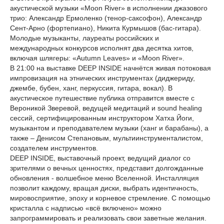
акустической музыки «Moon River» в исполнении джазового
трио: Александр Ермоленко (тенор-саксофон), Александр
Сент-Арно (фортепиано), Никита Курмышов (бас-гитара).
Молодые музыканты, лауреаты российских и
международных конкурсов исполнят два десятка хитов,
включая шлягеры: «Autumn Leaves» и «Moon River».
В 21:00 на выставке DEEP INSIDE начнётся живая потоковая
импровизация на этнических инструментах (диджериду,
джембе, бубен, ханг, перкуссия, гитара, вокал). В
акустическое путешествие публика отправится вместе с
Вероникой Зверевой, ведущей медитаций и sound healing
сессий, сертифицированным инструктором Хатха Йоги,
музыкантом и преподавателем музыки (ханг и барабаны), а
также – Денисом Степановым, мультиинструменталистом,
создателем инструментов.
DEEP INSIDE, выставочный проект, ведущий диалог со
зрителями о вечных ценностях, представит долгожданные
обновления - волшебное меню Вселенной. Инсталляция
позволит каждому, вращая диски, выбрать идентичность,
мировосприятие, эпоху и корневое стремление. С помощью
кристалла с надписью «всё включено» можно
запрограммировать и реализовать свои заветные желания.