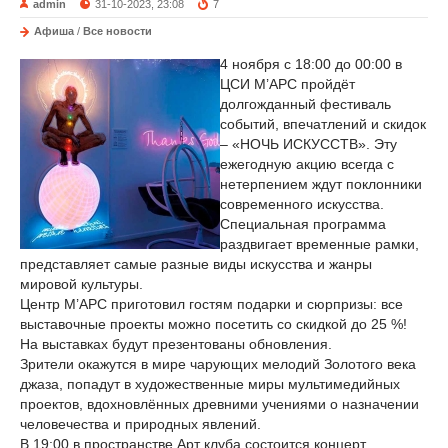
admin
31-10-2023, 23:08
7
Афиша
/
Все новости
4 ноября с 18:00 до 00:00 в
ЦСИ М’АРС пройдёт
долгожданный фестиваль
событий, впечатлений и скидок
– «НОЧЬ ИСКУССТВ». Эту
ежегодную акцию всегда с
нетерпением ждут поклонники
современного искусства.
Специальная программа
раздвигает временные рамки,
представляет самые разные виды искусства и жанры
мировой культуры.
Центр М’АРС приготовил гостям подарки и сюрпризы: все
выставочные проекты можно посетить со скидкой до 25 %!
На выставках будут презентованы обновления.
Зрители окажутся в мире чарующих мелодий Золотого века
джаза, попадут в художественные миры мультимедийных
проектов, вдохновлённых древними учениями о назначении
человечества и природных явлений.
В 19:00 в пространстве Арт клуба состоится концерт