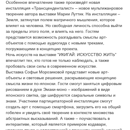
Особенное впечатление также произведёт новая
инсталляция «Трансценденталист» – новое мультижанровое
творение автора выставки Марии Луттик. На инсталляции –
Земля, затянутая полем матричного мышления, которое
влияет на человека. Но свободная личность способна выйти
за пределы этого поля, и влиять на него. Гостям
представится возможность разгадывать смыслы арт-
объектов с помощью аудиогида с новыми треками,
погружающими в концепцию проекта.
Ночь искусств на выставке "ИКИГАЙ: ИСКУССТВО ЖИТЬ"
впечатлит тех, кто готов не только наблюдать, а также
пробовать свои силы в современном искусстве.
Выставка Софьи Морозиковой представит новые арт-
объекты и световые решения, раскрывающие концепцию
смысла жизни по-японски. Гости смогут заняться цифровым
рисованием в духе Эмаки-моно – изображений в виде
японского свитка, где шифруются сакральные символы и
знаки. Участники партиципаторной инсталляции смогут
создать арт с помощью смартфона, загрузить его на общий
гобелен и увидеть своё творение в контексте множества
абстрактных высказываний. А также – поучаствовать в
интерактиве, который является примером кодавари,