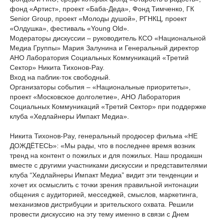
фонд «Артист», проект «Баба-Деда», Фонд Тимченко, ГК
Senior Group, проект «Молоды душой», РГНКЦ, проект
«Олдушка», фестиваль «Young Old».
Модераторы дискуссии – руководитель КСО «Национальной
Медиа Группы» Мария Залунина и Генеральный директор
АНО Лаборатория Социальных Коммуникаций «Третий
Сектор» Никита Тихонов-Рау.
Вход на паблик-ток свободный.
Организаторы события – «Национальные приоритеты»,
проект «Московское долголетие», АНО Лаборатория
Социальных Коммуникаций «Третий Сектор» при поддержке
клуба «Хедлайнеры Импакт Медиа».
Никита Тихонов-Рау, генеральный продюсер фильма «НЕ
ДОЖДЁТЕСЬ»: «Мы рады, что в последнее время возник
тренд на контент о пожилых и для пожилых. Наш продакшн
вместе с другими участниками дискуссии и представителями
клуба “Хедлайнеры Импакт Медиа” видит эти тенденции и
хочет их осмыслить с точки зрения правильной интонации
общения с аудиторией, месседжей, смыслов, маркетинга,
механизмов дистрибуции и зрительского охвата. Решили
провести дискуссию на эту тему именно в связи с Днем