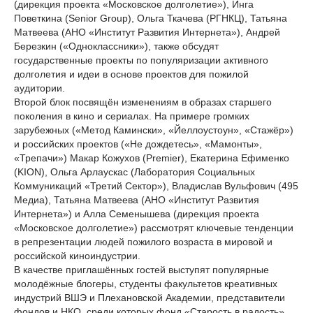
(дирекция проекта «Московское долголетие»), Инга
Поветкина (Senior Group), Ольга Ткачева (РГНКЦ), Татьяна
Матвеева (АНО «Институт Развития Интернета»), Андрей
Березкин («Одноклассники»), также обсудят
государственные проекты по популяризации активного
долголетия и идеи в основе проектов для пожилой
аудитории.
Второй блок посвящён изменениям в образах старшего
поколения в кино и сериалах. На примере громких
зарубежных («Метод Камински», «Йеллоустоун», «Стажёр»)
и российских проектов («Не дождетесь», «Мамонты»,
«Трепачи») Макар Кожухов (Premier), Екатерина Ефименко
(KION), Ольга Арлаускас (Лаборатория Социальных
Коммуникаций «Третий Сектор»), Владислав Вульфович (495
Медиа), Татьяна Матвеева (АНО «Институт Развития
Интернета») и Алла Семенышева (дирекция проекта
«Московское долголетие») рассмотрят ключевые тенденции
в репрезентации людей пожилого возраста в мировой и
российской киноиндустрии.
В качестве приглашённых гостей выступят популярные
молодёжные блогеры, студенты факультетов креативных
индустрий ВШЭ и Плехановской Академии, представители
фондов и НКО, среди которых фонд «Старость в радость»,