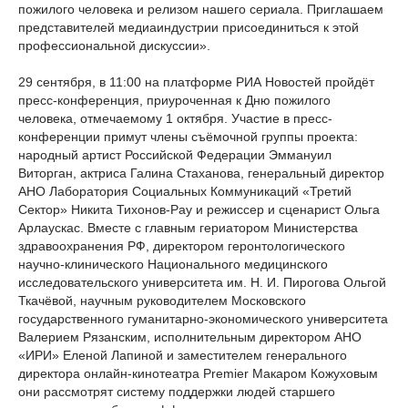
пожилого человека и релизом нашего сериала. Приглашаем
представителей медиаиндустрии присоединиться к этой
профессиональной дискуссии».
29 сентября, в 11:00 на платформе РИА Новостей пройдёт
пресс-конференция, приуроченная к Дню пожилого
человека, отмечаемому 1 октября. Участие в пресс-
конференции примут члены съёмочной группы проекта:
народный артист Российской Федерации Эммануил
Виторган, актриса Галина Стаханова, генеральный директор
АНО Лаборатория Социальных Коммуникаций «Третий
Сектор» Никита Тихонов-Рау и режиссер и сценарист Ольга
Арлаускас. Вместе с главным гериатором Министерства
здравоохранения РФ, директором геронтологического
научно-клинического Национального медицинского
исследовательского университета им. Н. И. Пирогова Ольгой
Ткачёвой, научным руководителем Московского
государственного гуманитарно-экономического университета
Валерием Рязанским, исполнительным директором АНО
«ИРИ» Еленой Лапиной и заместителем генерального
директора онлайн-кинотеатра Premier Макаром Кожуховым
они рассмотрят систему поддержки людей старшего