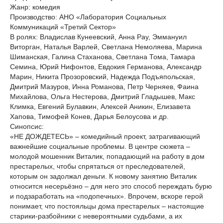
Жанр: комедия
Производство: АНО «Лаборатория Социальных
Коммуникаций «Третий Сектор»
В ролях: Владислав Кунеевский, Анна Рау, Эммануил
Виторган, Наталья Варлей, Светлана Немоляева, Марина
Шиманская, Галина Стаханова, Светлана Тома, Тамара
Семина, Юрий Нифонтов, Евдокия Германова, Александр
Марин, Никита Прозоровский, Надежда Подъяпольская,
Дмитрий Мазуров, Инна Романова, Петр Черняев, Фаина
Михайлова, Ольга Нестерова, Дмитрий Гладышев, Макс
Климка, Евгений Булавкин, Алексей Аникин, Елизавета
Хапова, Тимофей Конев, Дарья Белоусова и др.
Синопсис:
«НЕ ДОЖДЕТЕСЬ» – комедийный проект, затрагивающий
важнейшие социальные проблемы. В центре сюжета –
молодой мошенник Виталик, попадающий на работу в дом
престарелых, чтобы спрятаться от преследователей,
которым он задолжал деньги. К новому занятию Виталик
относится несерьёзно – для него это способ переждать бурю
и подзаработать на «подопечных». Впрочем, вскоре герой
понимает, что постояльцы дома престарелых – настоящие
старики-разбойники с невероятными судьбами, а их