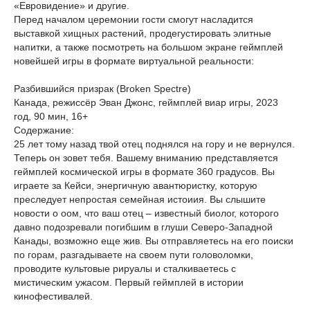
«Евровидение» и другие.
Перед началом церемонии гости смогут насладится
выставкой хищных растений, продегустировать элитные
напитки, а также посмотреть на большом экране геймплей
новейшей игры в формате виртуальной реальности:
Разбившийся призрак (Broken Spectre)
Канада, режиссёр Эван Джонс, геймплей виар игры, 2023
год, 90 мин, 16+
Содержание:
25 лет тому назад твой отец поднялся на гору и не вернулся.
Теперь он зовет тебя. Вашему вниманию представляется
геймплей космической игры в формате 360 градусов. Вы
играете за Кейси, энергичную авантюристку, которую
преследует непростая семейная истоиия. Вы слышите
новости о оом, что ваш отец – известный биолог, которого
давно подозревали погибшим в глуши Северо-Западной
Канады, возможно еще жив. Вы отправляетесь на его поиски
по горам, разгадываете на своем пути головоломки,
проводите культовые рируалы и сталкиваетесь с
мистическим ужасом. Первый геймплей в истории
кинофестивалей.