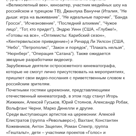
«Великолепный век», киноактер, участник медийных шоу на
российском и турецком ТВ), Джанлука Вануччи (Италия, “Не
дыши: игра на выживание”, “Не идеальные парочки”, “Банда
Гросси”, “Исчезновение”, “Последний алхимик”, “Чужое
лицо”, “Тот, кто придет”), Эндрю Уинн (США, «Глубже!»,
«Готовы на все», «Оптимисты: Карибский сезон»,
«Кентервильское привидение») и Ричард Ли Уилсон (США,
“Небо”, “Петрополис”, “Закон и порядок”, “Плакать нельзя”,
“Нюрнберг”, “Операция “Сатана”). Также ожидается
звездные разработчики видеоигр.
Зарубежные деятели остросюжетного кинематографа,
которые не смогут лично присутствовать на мероприятиях,
пришлют свои видео-послания с приветственным словом к
российским зрителям.
Почетными гостями церемонии, представляющими
отечественный кинематограф, в этом году станут Игорь
Жижикин, Алексей Гуськов, Юрий Стоянов, Александр Робак,
Вольфганг Черни, Марко Динелли и другие.
Среди выступающих артистов на церемонии: Алексей
Елистратов (группа «Револьверс»), Вахтанг, Константин
Кожевников, Антон Зацепин, Роман Спектр, группа
«Гештальт», дети – участники проектов «Голос» и