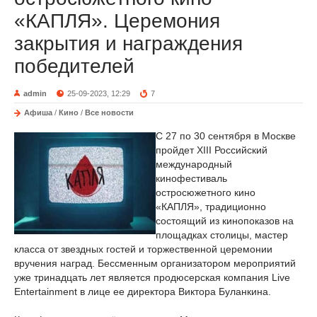
«КАПЛЯ». Церемония
закрытия и награждения
победителей
admin
25-09-2023, 12:29
7
Афиша
/
Кино
/
Все новости
С 27 по 30 сентября в Москве
пройдет XIII Российский
международный
кинофестиваль
остросюжетного кино
«КАПЛЯ», традиционно
состоящий из кинопоказов на
площадках столицы, мастер
класса от звездных гостей и торжественной церемонии
вручения наград. Бессменным организатором мероприятий
уже тринадцать лет является продюсерская компания Live
Entertainment в лице ее директора Виктора Буланкина.