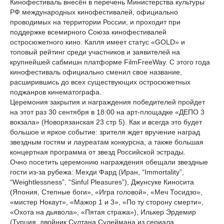
Кинофестиваль внесён в перечень Министерства культуры
РФ международных кинофестивалей, официально
проводимых на территории России, и проходит при
поддержке всемирного Союза кинофестивалей
остросюжетного кино. Капля имеет статус «GOLD» и
топовый рейтинг среди участников и заявителей на
крупнейшей сабмишн платформе FilmFreeWay. С этого года
кинофестиваль официально сменил свое название,
расширившись до всех существующих остросюжетных
поджанров кинематографа.
Церемония закрытия и награждения победителей пройдет
на этот раз 30 сентября в 18:00 на арт-площадке «ДЕПО 3
вокзала» (Новорязанская 23 стр 5). Как и всегда это будет
большое и яркое событие: зрителя ждет вручение наград
звездным гостям и лауреатам конкурсна, а также большая
концертная программа от звезд Российской эстрады.
Очно посетить церемонию награждения обещали звездные
гости из-за рубежа: Мехди Фард (Иран, “Immortality”,
“Weightlessness”, “Sinful Pleasures”), Джунсуке Киносита
(Япония, Степные боги», «Игра головой», «Меч Тосидзо»,
«мистер Нокаут», «Мажор 1 и 3», «По ту сторону смерти»,
«Охота на дьявола», «Пятая стража»), Илькер Эрдемир
(Турция, двойник Султана Сулеймана из сериала