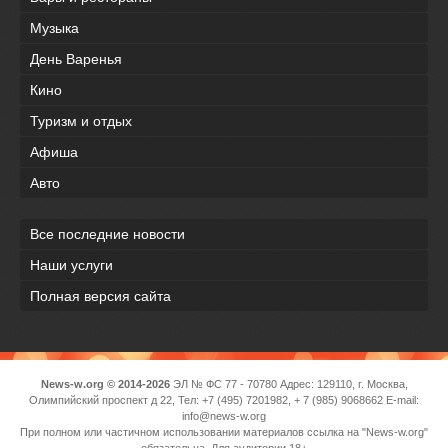
Музыка
День Варенья
Кино
Туризм и отдых
Афиша
Авто
Все последние новости
Наши услуги
Полная версия сайта
News-w.org © 2014-2026
ЭЛ № ФС 77 - 70780 Адрес: 129110, г. Москва,
Олимпийский проспект д 22, Тел: +7 (495) 7201982, + 7 (985) 9068662 E-mail:
info@news-w.org
При полном или частичном использовании материалов ссылка на "News-w.org"
обязательна. Для аудитории 18+