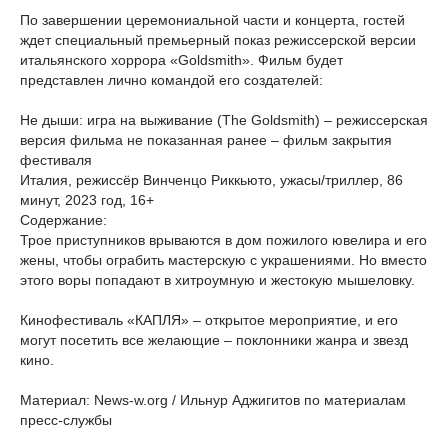
По завершении церемониальной части и концерта, гостей
ждет специальный премьерный показ режиссерской версии
итальянского хоррора «Goldsmith». Фильм будет
представлен лично командой его создателей:
Не дыши: игра на выживание (The Goldsmith) – режиссерская
версия фильма не показанная ранее – фильм закрытия
фестиваля
Италия, режиссёр Винченцо Риккьюто, ужасы/триллер, 86
минут, 2023 год, 16+
Содержание:
Трое приступников врываются в дом пожилого ювелира и его
жены, чтобы ограбить мастерскую с украшениями. Но вместо
этого воры попадают в хитроумную и жестокую мышеловку.
Кинофестиваль «КАПЛЯ» – открытое мероприятие, и его
могут посетить все желающие – поклонники жанра и звезд
кино.
Материал: News-w.org / Ильнур Аджигитов по материалам
пресс-службы