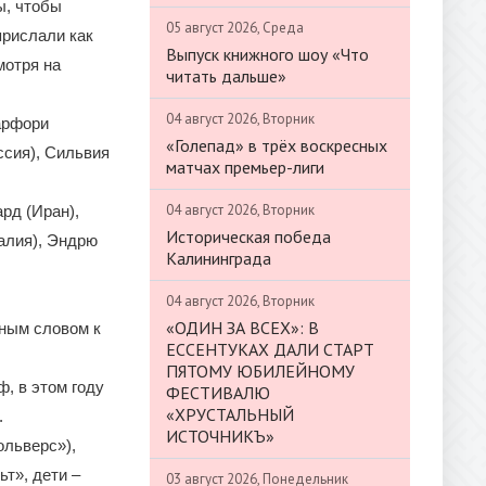
ы, чтобы
05 август 2026, Среда
прислали как
Выпуск книжного шоу «Что
мотря на
читать дальше»
04 август 2026, Вторник
арфори
«Голепад» в трёх воскресных
ссия), Сильвия
матчах премьер-лиги
04 август 2026, Вторник
рд (Иран),
Историческая победа
алия), Эндрю
Калининграда
04 август 2026, Вторник
«ОДИН ЗА ВСЕХ»: В
нным словом к
ЕССЕНТУКАХ ДАЛИ СТАРТ
ПЯТОМУ ЮБИЛЕЙНОМУ
, в этом году
ФЕСТИВАЛЮ
«ХРУСТАЛЬНЫЙ
.
ИСТОЧНИКЪ»
ольверс»),
ьт», дети –
03 август 2026, Понедельник