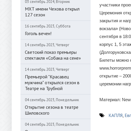
03 сентябрь 2024, Вторник
участники прое
МХТ имени Чехова открыл
Церемония откр
127 сезон
закрытия и наг
16 сентябрь 2023, Суббота
вокзала» (Ново
Гоголь вечен!
сентября в 18:
корпус 1, 5 эт
14 сентябрь 2023, Четверг
Светский показ премьеры
(Долгоруковская
спектакля «Собака на сене»
Билеты можно к
www.horrorprem
14 сентябрь 2023, Четверг
открытие – 200
Премьерой "Красавец
мужчина" открылся сезон в
церемонии нагр
Театре на Трубной
Материал: News
04 сентябрь 2023, Понедельник
Открытие сезона в театре
Шиловского
КАПЛЯ
,
Ев
04 сентябрь 2023, Понедельник