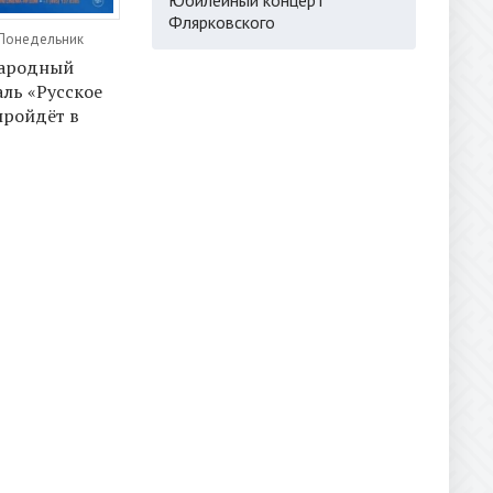
Флярковского
 Понедельник
ародный
ль «Русское
пройдёт в