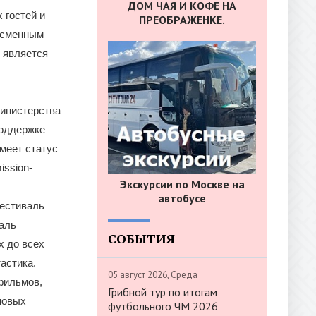
ДОМ ЧАЯ И КОФЕ НА
 гостей и
ПРЕОБРАЖЕНКЕ.
ссменным
 является
инистерства
поддержке
меет статус
ission-
Экскурсии по Москве на
автобусе
фестиваль
аль
СОБЫТИЯ
х до всех
астика.
05 август 2026, Среда
фильмов,
Грибной тур по итогам
оповых
футбольного ЧМ 2026