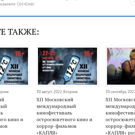
Е ТАКЖЕ:
орник
30 август 2022, Вторник
30 сентябрь 202
ий
XII Московский
XII Московс
ный
международный
междунаро
ль
кинофестиваль
кинофестив
го кино и
остросюжетного кино и
остросюжетн
мов
хоррор-фильмов
хоррор-фил
«КАПЛЯ»
«КАПЛЯ» ро