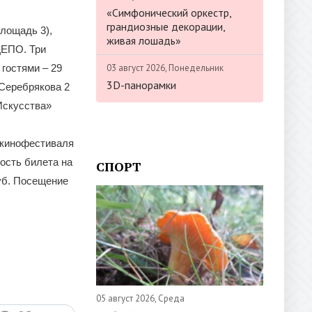
«Симфонический оркестр,
грандиозные декорации,
лощадь 3),
живая лошадь»
ДЕПО. Три
03 август 2026, Понедельник
 гостями – 29
3D-панорамки
 Серебрякова 2
 Искусства»
 кинофестиваля
мость билета на
СПОРТ
руб. Посещение
05 август 2026, Среда