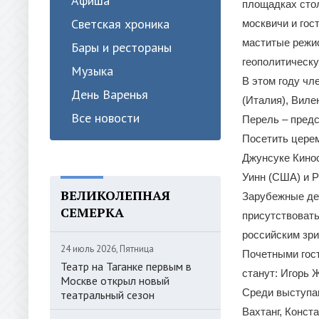
Афиша
площадках стол
Светская хроника
москвичи и гос
маститые режи
Бары и рестораны
геополитическу
Музыка
В этом году чл
День Варенья
(Италия), Виле
Все новости
Перель – предс
Посетить церем
Джунсуке Кинос
Уинн (США) и 
ВЕЛИКОЛЕПНАЯ
Зарубежные дея
СЕМЕРКА
присутствовать
российским зри
24 июль 2026, Пятница
Почетными гос
Театр на Таганке первым в
станут: Игорь 
Москве открыл новый
Среди выступаю
театральный сезон
Вахтанг, Конст