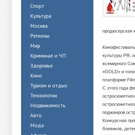
Спорт
Культура
Москва
продюсерская к
Регионы
Мир
Кинофестиваль
Криминал и ЧП
культуры РФ, о
всемирного Сою
Здоровье
«GOLD» и топов
Кино
платформе Film
Туризм и отдых
С этого года 
Технологии
остросюжетног
остросюжетног
Недвижимость
поджанров остр
Авто
Конкурсная пр
Мода
боевиков, дете