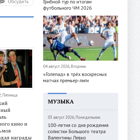
Обсудить
Грибной тур по итогам
футбольного ЧМ 2026
04 август 2026, Вторник
«Голепад» в трёх воскресных
матчах премьер-лиги
2, Пятница
МУЗЫКА
кий
дный
аль
03 август 2026, Понедельник
ого кино и
100-летия со дня рождения
ьмов
солистки Большого театра
здал награды
Валентины Левко