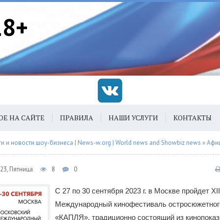
18+
ОЕ НА САЙТЕ
ПРАВИЛА
НАШИ УСЛУГИ
КОНТАКТЫ
 и новости шоу-бизнеса | News-w.org | World news and Showbiz news
»
Афи
23, Пятница
8
0
С 27 по 30 сентября 2023 г. в Москве пройдет XI
Международный кинофестиваль остросюжетног
«КАПЛЯ», традиционно состоящий из кинопоказ