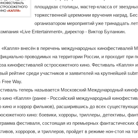
площадках столицы, мастер-класса от звездных
торжественной церемонии вручения наград. Бе
организатором мероприятий уже тринадцать лет
омпания «Live Entertainment», директор - Виктор Буланкин.
 «Капля» внесён в перечень международных кинофестивалей М
фициально проводимых на территории России, и проходит при 
за кинофестивалей остросюжетного кино. Фестиваль «Капля» и
ый рейтинг среди участников и заявителей на крупнейшей subm
 Free Way.
фестиваль теперь называется Московский Международный кино
о кино «Капля» (ранее - Российский международный кинофестив
о кино и хоррор фильмов), расширившись до всех существующи
осюжетного кино: боевики, хорроры, триллеры, детективы, фант
ограмма фестиваля, состоящая из премьерных фантастических 
ктивов, хорроров, и триллеров, пройдет в режиме нон-стоп на т