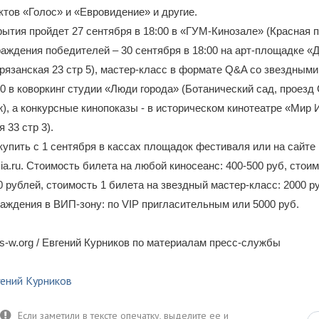
ктов «Голос» и «Евровидение» и другие.
ытия пройдет 27 сентября в 18:00 в «ГУМ-Кинозале» (Красная п
раждения победителей – 30 сентября в 18:00 на арт-площадке «
рязанская 23 стр 5), мастер-класс в формате Q&A со звездными
00 в коворкинг студии «Люди города» (Ботанический сад, проезд
аж), а конкурсные кинопоказы - в историческом кинотеатре «Мир
 33 стр 3).
упить с 1 сентября в кассах площадок фестиваля или на сайте
ia.ru. Стоимость билета на любой киносеанс: 400-500 руб, стои
0 рублей, стоимость 1 билета на звездный мастер-класс: 2000 
аждения в ВИП-зону: по VIP пригласительным или 5000 руб.
-w.org / Евгений Курников по материалам пресс-службы
гений Курников