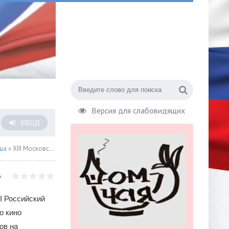
Версия для слабовидящих
ВХОД
ша
» XIII Московский Международный кинофестиваль остросюжетного кино «КАПЛЯ»
II Российский
о кино
ов на