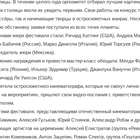
ицы. В течение целого года оргкомитет отбирал лучшие картин
ти столицы могли их увидеть первыми. Свои работы на конкурс 
ссёры, так и начинающие творцы в остросюжетных жанрах. Нес
ю обстановку заявки поступали из всех точек планеты.
енами жюри фестиваля стали: Ричард Каттинг (США), Андреа М
н Бабичев (Россия), Марко Динелли (Италия), Юрий Торсуев (Ро
едатель жюри (Мексика).
онию награждения и провести мастер-класс обещали: Мехди Фа
ита (Япония), Илькер Эрдемир (Турция), Джанлука Вануччи (Ит
Ричард Ли Уилсон (США).
тели остросюжетного кинематографа, которые не смогут лично
 на мероприятиях, пришлют свои видео-послания с приветстве
телям.
тями фестиваля, представляющими отечественный кинематограф
Жижикин, Алексей Гуськов, Юрий Стоянов, Александр Робак и др
щих артистов на церемонии: Алексей Елистратов (группа «Рев
антин Кожевников, Антон Зацепин, Роман Спектр, группа «Гештал