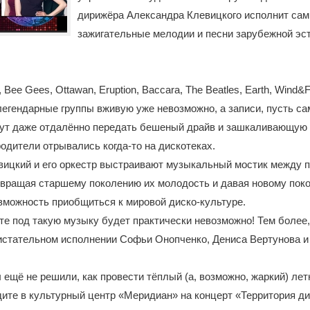
дирижёра Александра Клевицкого исполнит са
зажигательные мелодии и песни зарубежной эс
Bee Gees, Ottawan, Eruption, Baccara, The Beatles, Earth, Wind&F
егендарные группы вживую уже невозможно, а записи, пусть с
гут даже отдалённо передать бешеный драйв и зашкаливающую 
одители отрывались когда-то на дискотеках.
вицкий и его оркестр выстраивают музыкальный мостик между 
звращая старшему поколению их молодость и давая новому пок
зможность приобщиться к мировой диско-культуре.
те под такую музыку будет практически невозможно! Тем более,
истательном исполнении Софьи Онопченко, Дениса Вертунова и
ы ещё не решили, как провести тёплый (а, возможно, жаркий) лет
дите в культурный центр «Меридиан» на концерт «Территория ди