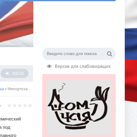
Версия для слабовидящих
ВХОД
ша
» Импортозамещение от Александра Клевицкого
емический
а под
лавного