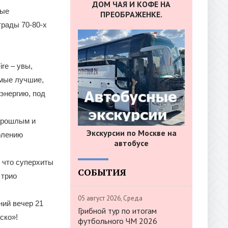
ДОМ ЧАЯ И КОФЕ НА
мые
ПРЕОБРАЖЕНКЕ.
трады 70-80-х
ire – увы,
амые лучшие,
энергию, под
прошлым и
Экскурсии по Москве на
олению
автобусе
 что суперхиты
СОБЫТИЯ
 трио
05 август 2026, Среда
ний вечер 21
Грибной тур по итогам
ско»!
футбольного ЧМ 2026