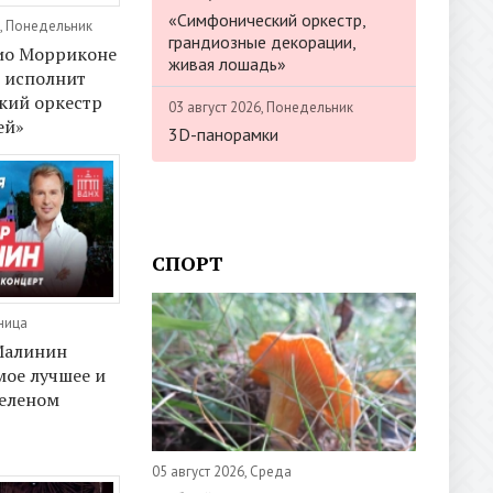
«Симфонический оркестр,
, Понедельник
грандиозные декорации,
ио Морриконе
живая лошадь»
 исполнит
кий оркестр
03 август 2026, Понедельник
ей»
3D-панорамки
СПОРТ
тница
Малинин
мое лучшее и
Зеленом
Х
05 август 2026, Среда