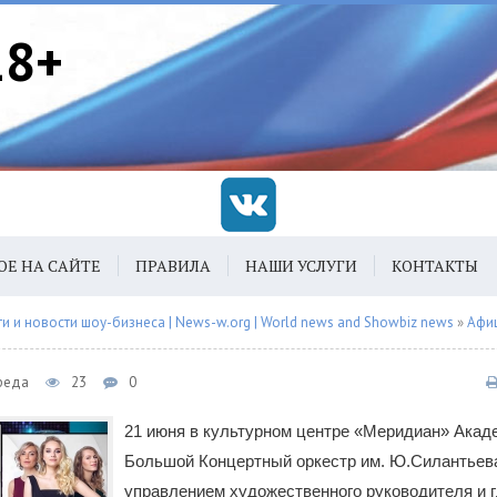
18+
ОЕ НА САЙТЕ
ПРАВИЛА
НАШИ УСЛУГИ
КОНТАКТЫ
 и новости шоу-бизнеса | News-w.org | World news and Showbiz news
»
Афи
Среда
23
0
21 июня в культурном центре «Меридиан» Акад
Большой Концертный оркестр им. Ю.Силантьев
управлением художественного руководителя и г