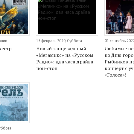
рник
15 февраль 2020, Суббота
01 сентябрь 2022
кестр
Новый танцевальный
Любимые пе
«Мегамикс» на «Русском
ко Дню горо
Радио»: два часа драйва
Рыбников п
нон-стоп
концерт с у
«Голоса»!
уббота