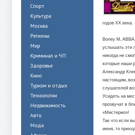
Спорт
Культура
годов XX века.
Москва
Регионы
Boney M, ABBA, 
Мир
услышать эти л
Криминал и ЧП
никогда не смо
которые наши р
Здоровье
Александр Кле
Кино
настоящим, во
Туризм и отдых
слушателей во
Технологии
Усидеть на мес
прозвучат в бл
Недвижимость
«Мистерио»!
Авто
Так что если в
Мода
июня, то прихо