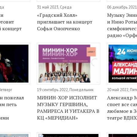
еда
31 май 2023, Среда
06 декабрь 2021
ни
«Градский Холл»
Музыку Энн
отовит
приглашает на концерт
и Нино Роты
 концерт
Софьи Онопченко
симфоничес
радио «Орф
Четверг
19 сентябрь 2022, Понедельник
20 май 2022, Пя
н пожелал
МИНИН-ХОР ИСПОЛНИТ
Александр 
ам петь
МУЗЫКУ ГЕРШВИНА,
споет все са
РАМИРЕСА И УИТАКЕРА В
любимое в 
ими
КЦ «МЕРИДИАН»
театре ВДН