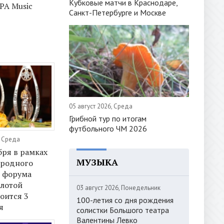
Кубковые матчи в Краснодаре,
РА Music
Санкт-Петербурге и Москве
05 август 2026, Среда
Грибной тур по итогам
футбольного ЧМ 2026
, Среда
бря в рамках
МУЗЫКА
ародного
о форума
олотой
03 август 2026, Понедельник
тоится 3
100-летия со дня рождения
я
солистки Большого театра
Валентины Левко