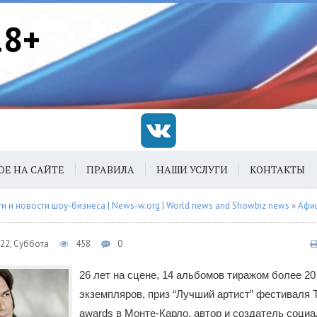
18+
ОЕ НА САЙТЕ
ПРАВИЛА
НАШИ УСЛУГИ
КОНТАКТЫ
 и новости шоу-бизнеса | News-w.org | World news and Showbiz news
»
Афи
022, Суббота
458
0
26 лет на сцене, 14 альбомов тиражом более 20
экземпляров, приз “Лучший артист” фестиваля T
awards в Монте-Карло, автор и создатель соци