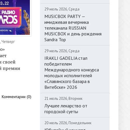
29 июль 2026, Среда
MUSICBOX PARTY —
имиджевая вечерника
телеканала RUSSIAN
MUSICBOX и день рождения
Sandra Top
, Четверг
о»
29 июль 2026, Среда
ает
IRAKLI GADELIA стал
 своей
победителем
й премии
Международного конкурса
молодых исполнителей
«Славянского базара в
Витебске» 2026
Комментарии (0)
21 июль 2026, Вторник
Лучшее лекарство от
городской суеты
20 июль 2026, Понедельник
Юбилейный концерт