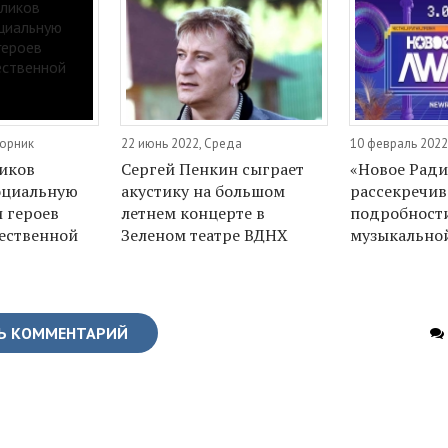
торник
22 июнь 2022, Среда
10 февраль 2022
иков
Сергей Пенкин сыграет
«Новое Ради
оциальную
акустику на большом
рассекречив
 героев
летнем концерте в
подробности
ественной
Зеленом театре ВДНХ
музыкально
Ь КОММЕНТАРИЙ