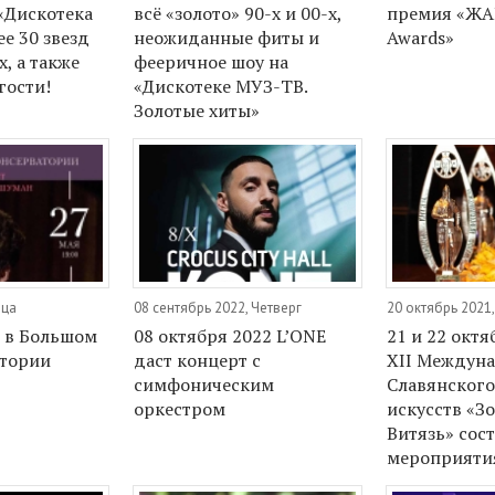
«Дискотека
всё «золото» 90-х и 00-х,
премия «ЖА
е 30 звезд
неожиданные фиты и
Awards»
х, а также
фееричное шоу на
гости!
«Дискотеке МУЗ-ТВ.
Золотые хиты»
ица
08 сентябрь 2022, Четверг
20 октябрь 2021
 в Большом
08 октября 2022 L’ONE
21 и 22 октя
атории
даст концерт с
XII Междун
симфоническим
Славянског
оркестром
искусств «З
Витязь» сос
мероприяти