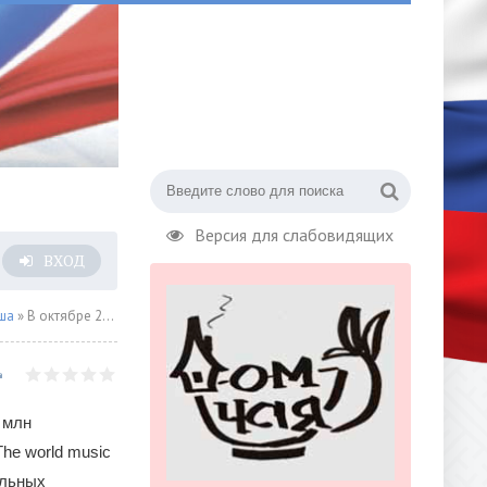
Версия для слабовидящих
ВХОД
ша
» В октябре 2022 года Дмитрий Маликов с концертами в Московской области
 млн
he world music
альных