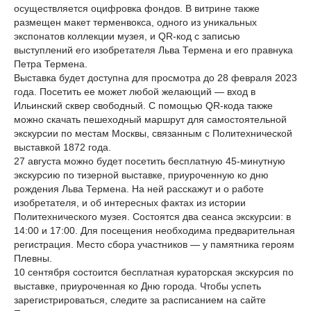
осуществляется оцифровка фондов. В витрине также
размещен макет терменвокса, одного из уникальных
экспонатов коллекции музея, и QR-код с записью
выступлений его изобретателя Льва Термена и его правнука
Петра Термена.
Выставка будет доступна для просмотра до 28 февраля 2023
года. Посетить ее может любой желающий — вход в
Ильинский сквер свободный. С помощью QR-кода также
можно скачать пешеходный маршрут для самостоятельной
экскурсии по местам Москвы, связанным с Политехнической
выставкой 1872 года.
27 августа можно будет посетить бесплатную 45-минутную
экскурсию по тизерной выставке, приуроченную ко дню
рождения Льва Термена. На ней расскажут и о работе
изобретателя, и об интересных фактах из истории
Политехнического музея. Состоятся два сеанса экскурсии: в
14:00 и 17:00. Для посещения необходима предварительная
регистрация. Место сбора участников — у памятника героям
Плевны.
10 сентября состоится бесплатная кураторская экскурсия по
выставке, приуроченная ко Дню города. Чтобы успеть
зарегистрироваться, следите за расписанием на сайте