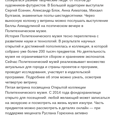
собираться разные творческие люди: от поэтов до
художников-футуристов. В Большой аудитории выступали
Сергей Есенин, Александр Блок, Анна Ахматова, Михаил
Булгаков, знаменитые поэты-шестидесятники. Через
выносную колонку у витрины можно послушать выступление
Беллы Ахмадулиной на поэтическом вечере в
Политехническом музее.
История Политехнического музея тесно переплетена с
развитием науки и технологий. В результате научных
открытий и достижений пополнялась и коллекция, в которой
собрано уже более 200 тысяч предметов. Но деятельность
музея не ограничивается сбором и хранением экспонатов.
Сейчас Политехнический музей реализовывает множество
актуальных для города и страны проектов и программ,
проводит исследования, участвует в издательской
программе. Подробнее об этом можно узнать, осмотрев
четвертую витрину.
Пятая витрина посвящена Открытой коллекции
Политехнического музея. С 2014 года фондохранилище
открыто для посещений: любой желающий может записаться
на экскурсию и посмотреть на жизнь музея изнутри. Часть
предметов можно рассмотреть в деталях онлайн — при
поддержке мецената Руслана Горюхина активно