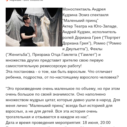
Моноспектакль Андрея
Кудзина Эскиз спектакля
“Маленький принц”
Актер Театра на Юго-Западе,
Андрей Кудзин, исполнитель
ролей Дориана Грея (“Портрет
Дориана Грея”), Ромео (“Ромео
и Джульетта”), Феклы
(“Женитьба”), Призрака Отца Гамлета (“Гамлет”) и
множества других представит зрителю свою первую
самостоятельную режиссерскую работу!
Эта постановка - о том, как быть взрослым. Что отличает
ребенка, подростка, от по-настоящему взрослого человека?
“Это произведение очень маленькое по объему, но при этом
очень большое по своей значимости. Оно наполнено
множеством мудрых цитат, которые давно ушли в народ. Для
меня лично “Маленький принц” всегда был историей для
взрослых, а не для детей. Вся эта история очень
трогательная и отзывается в каждом из нас”.
Дата и время проведения мероприятия: 18 июня, 20:00