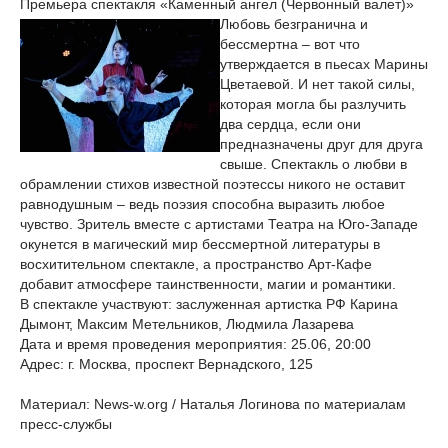
Премьера спектакля «Каменный ангел (Червонный валет)»
Любовь безгранична и
бессмертна – вот что
утверждается в пьесах Марины
Цветаевой. И нет такой силы,
которая могла бы разлучить
два сердца, если они
предназначены друг для друга
свыше. Спектакль о любви в
обрамлении стихов известной поэтессы никого не оставит
равнодушным – ведь поэзия способна выразить любое
чувство. Зритель вместе с артистами Театра на Юго-Западе
окунется в магический мир бессмертной литературы в
восхитительном спектакле, а пространство Арт-Кафе
добавит атмосфере таинственности, магии и романтики.
В спектакле участвуют: заслуженная артистка РФ Карина
Дымонт, Максим Метельников, Людмила Лазарева
Дата и время проведения мероприятия: 25.06, 20:00
Адрес: г. Москва, проспект Вернадского, 125
Материал: News-w.org / Наталья Логинова по материалам
пресс-службы