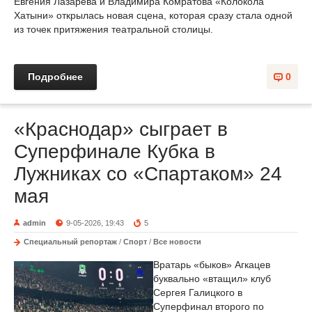
Евгения Лазарева и Владимира Комратова «Колокола
Хатыни» открылась новая сцена, которая сразу стала одной
из точек притяжения театральной столицы.
Подробнее
0
«Краснодар» сыграет в
Суперфинале Кубка в
Лужниках со «Спартаком» 24
мая
admin
9-05-2026, 19:43
5
Специальный репортаж
/
Спорт
/
Все новости
Вратарь «быков» Агкацев
буквально «втащил» клуб
Сергея Галицкого в
Суперфинал второго по