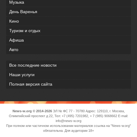
Музыка
День Варенья
Кино
Туризм и отдых
Афиша
Авто
Все последние новости
Наши услуги
Полная версия сайта
News-w.org © 2014-2026
ЭЛ № ФС 77 - 70780 Адрес: 129110, г. Москва,
Олимпийский проспект д 22, Тел: +7 (495) 7201982, + 7 (985) 9068662 E-mail:
info@news-w.org
При полном или частичном использовании материалов ссылка на "News-w.org"
обязательна. Для аудитории 18+