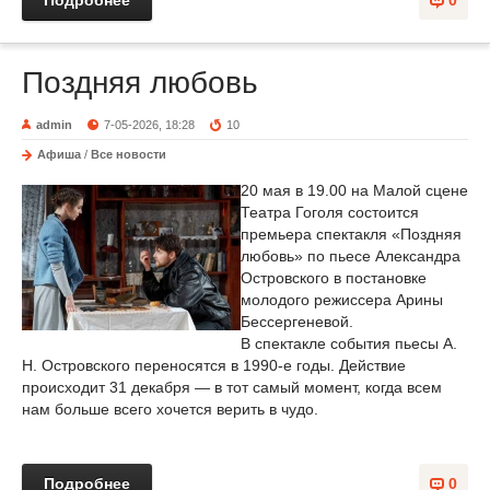
Подробнее
0
Поздняя любовь
admin
7-05-2026, 18:28
10
Афиша
/
Все новости
20 мая в 19.00 на Малой сцене
Театра Гоголя состоится
премьера спектакля «Поздняя
любовь» по пьесе Александра
Островского в постановке
молодого режиссера Арины
Бессергеневой.
В спектакле события пьесы А.
Н. Островского переносятся в 1990-е годы. Действие
происходит 31 декабря — в тот самый момент, когда всем
нам больше всего хочется верить в чудо.
Подробнее
0