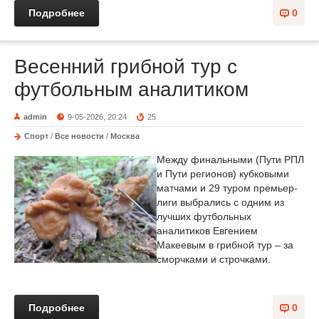
Подробнее
0
Весенний грибной тур с
футбольным аналитиком
admin
9-05-2026, 20:24
25
Спорт
/
Все новости
/
Москва
Между финальными (Пути РПЛ
и Пути регионов) кубковыми
матчами и 29 туром премьер-
лиги выбрались с одним из
лучших футбольных
аналитиков Евгением
Макеевым в грибной тур – за
сморчками и строчками.
Подробнее
0