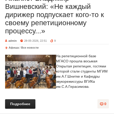
Вишневский: «Не каждый
дирижер подпускает кого-то к
своему репетиционному
процессу...»
admin
28-05-2026, 22:51
9
Афиша
/
Все новости
На репетиционной базе
МГАСО прошла восьмая
Открытая репетиция, гостями
которой стали студенты МГИМ
им.А.Г.Шнитке и Кафедры
звукорежиссуры ВГИКа
им.С.А.Герасимова.
Подробнее
0