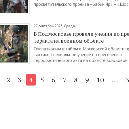
просветительского проекта «Бабий Яр» – «Шост
27 сентябрь 2023, Среда
В Подмосковье провели учения по пр
теракта на военном объекте
Оперативным штабом в Московской области п
тактико-специальное учение по пресечению
террористического акта на объекте войсковой ч
2
3
4
5
6
7
8
9
10
...