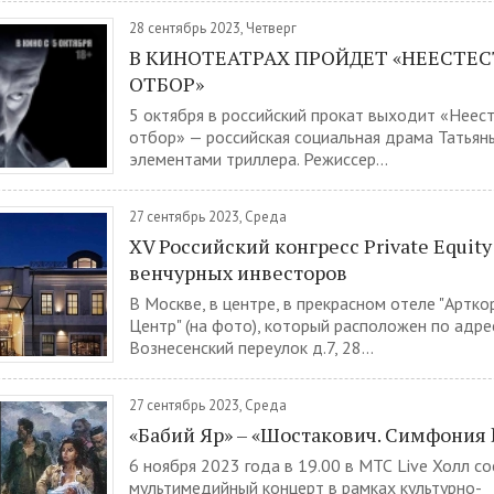
28 сентябрь 2023, Четверг
В КИНОТЕАТРАХ ПРОЙДЕТ «НЕЕСТЕ
ОТБОР»
5 октября в российский прокат выходит «Неес
отбор» — российская социальная драма Татьян
элементами триллера. Режиссер...
27 сентябрь 2023, Среда
XV Российский конгресс Private Equity
венчурных инвесторов
В Москве, в центре, в прекрасном отеле "Артк
Центр" (на фото), который расположен по адре
Вознесенский переулок д.7, 28...
27 сентябрь 2023, Среда
«Бабий Яр» – «Шостакович. Симфония
6 ноября 2023 года в 19.00 в МТС Live Холл с
мультимедийный концерт в рамках культурно-