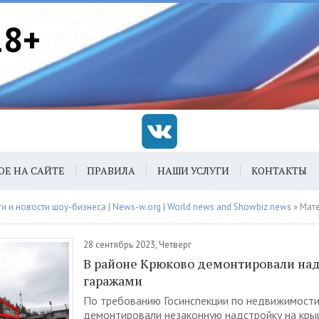
18+
ОЕ НА САЙТЕ
ПРАВИЛА
НАШИ УСЛУГИ
КОНТАКТЫ
 и новости шоу-бизнеса | News-w.org | World news and Showbiz news
» Материалы з
28 сентябрь 2023, Четверг
В районе Крюково демонтировали над
гаражами
По требованию Госинспекции по недвижимост
демонтировали незаконную надстройку на кры