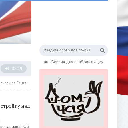
Версия для слабовидящих
ВХОД
а Сентябрь 2023 года » Страница 4
стройку над
и
ше гаражей. Об