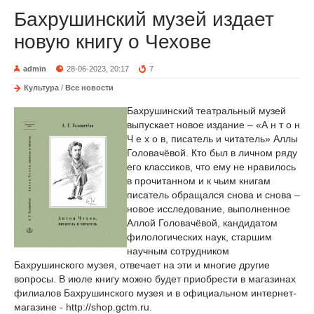
Бахрушинский музей издает
новую книгу о Чехове
admin
28-06-2023, 20:17
7
Культура
/
Все новости
Бахрушинский театральный музей
выпускает новое издание – «А н т о н
Ч е х о в, писатель и читатель» Аллы
Головачёвой. Кто был в личном ряду
его классиков, что ему не нравилось
в прочитанном и к чьим книгам
писатель обращался снова и снова –
новое исследование, выполненное
Аллой Головачёвой, кандидатом
филологических наук, старшим
научным сотрудником
Бахрушинского музея, отвечает на эти и многие другие
вопросы. В июле книгу можно будет приобрести в магазинах
филиалов Бахрушинского музея и в официальном интернет-
магазине - http://shop.gctm.ru.