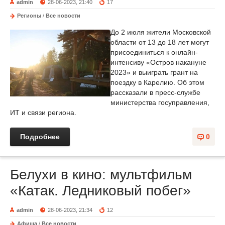
admin
28-06-2023, 21:40
17
Регионы
/
Все новости
До 2 июля жители Московской
области от 13 до 18 лет могут
присоединиться к онлайн-
интенсиву «Остров накануне
2023» и выиграть грант на
поездку в Карелию. Об этом
рассказали в пресс-службе
министерства госуправления,
ИТ и связи региона.
Подробнее
0
Белухи в кино: мультфильм
«Катак. Ледниковый побег»
admin
28-06-2023, 21:34
12
Афиша
/
Все новости