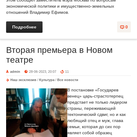
этом сообщил заместитель мэра Москвы по вопросам
экономической политики и имущественно-земельных
отношений Владимир Ефимов.
Подробнее
0
Вторая премьера в Новом
театре
admin
28-06-2023, 20:07
11
Наш эксклюзив
/
Культура
/
Все новости
В постановке «Государев
венец» царь-страстотерпец
предстает не только лидером
страны, переживающей
тектонический сдвиг, но и как
любящий отец и муж, глава
семьи, которая до сих пор
являет собой образец