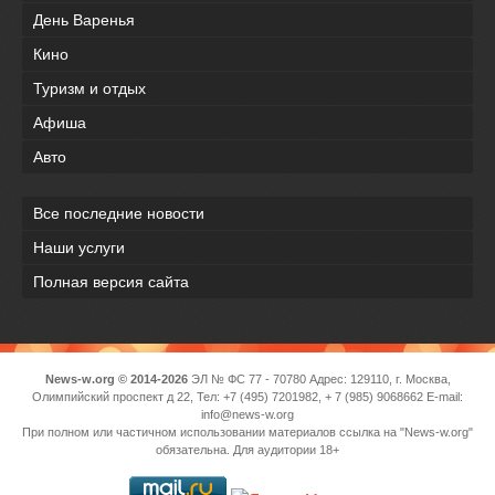
День Варенья
Кино
Туризм и отдых
Афиша
Авто
Все последние новости
Наши услуги
Полная версия сайта
News-w.org © 2014-2026
ЭЛ № ФС 77 - 70780 Адрес: 129110, г. Москва,
Олимпийский проспект д 22, Тел: +7 (495) 7201982, + 7 (985) 9068662 E-mail:
info@news-w.org
При полном или частичном использовании материалов ссылка на "News-w.org"
обязательна. Для аудитории 18+