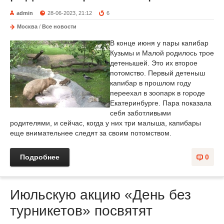
admin
28-06-2023, 21:12
6
Москва
/
Все новости
В конце июня у пары капибар
Кузьмы и Малой родилось трое
детенышей. Это их второе
потомство. Первый детеныш
капибар в прошлом году
переехал в зоопарк в городе
Екатеринбурге. Пара показала
себя заботливыми
родителями, и сейчас, когда у них три малыша, капибары
еще внимательнее следят за своим потомством.
Подробнее
0
Июльскую акцию «День без
турникетов» посвятят