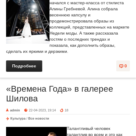
начался с мастер-класса от стилиста
Алины Гребневой. Алина собрала
весеннюю капсулу и
продемонстрировала образы из
коллекций, представленных на маркете
Недели моды. А также рассказала
гостям о последних трендах и
показала, как дополнить образы,
сделать их яркими и дерзкими.
Подробнее
0
«Времена Года» в галерее
Шилова
admin
22-04-2023, 19:14
18
Культура
/
Все новости
Талантливый человек
талантлив во всем и это как