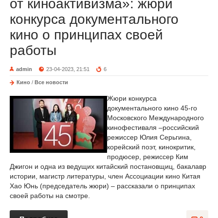
от киноактивизма»: жюри
конкурса документального
кино о принципах своей
работы
admin
23-04-2023, 21:51
6
Кино
/
Все новости
Жюри конкурса
документального кино 45-го
Московского Международного
кинофестиваля –российский
режиссер Юлия Серьгина,
корейский поэт, кинокритик,
продюсер, режиссер Ким
Джигон и одна из ведущих китайский постановщиц, бакалавр
истории, магистр литературы, член Ассоциации кино Китая
Хао Юнь (председатель жюри) – рассказали о принципах
своей работы на смотре.