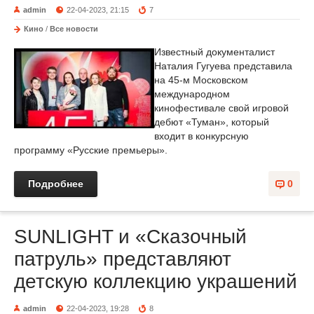
admin
22-04-2023, 21:15
7
Кино
/
Все новости
Известный документалист
Наталия Гугуева представила
на 45-м Московском
международном
кинофестивале свой игровой
дебют «Туман», который
входит в конкурсную
программу «Русские премьеры».
Подробнее
0
SUNLIGHT и «Сказочный
патруль» представляют
детскую коллекцию украшений
admin
22-04-2023, 19:28
8