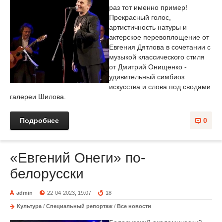
раз тот именно пример!
Прекрасный голос,
артистичность натуры и
актерское перевоплощение от
Евгения Дятлова в сочетании с
музыкой классического стиля
от Дмитрий Онищенко -
удивительный симбиоз
искусства и слова под сводами
галереи Шилова.
Подробнее
0
«Евгений Онеги» по-
белорусски
admin
22-04-2023, 19:07
18
Культура
/
Специальный репортаж
/
Все новости