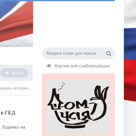
Версия для слабовидящих
ВХОД
а Апрель 2023 года » Страница 13
 в ГКД
. Годенко на
..