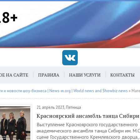
18+
ОЕ НА САЙТЕ
ПРАВИЛА
НАШИ УСЛУГИ
КОНТАКТЫ
 и новости шоу-бизнеса | News-w.org | World news and Showbiz news
» Материалы з
21 апрель 2023, Пятница
Красноярский ансамбль танца Сибири
Выступление Красноярского государственного
академического ансамбля танца Сибири им. М.С
сцене Государственного Кремлевского дворца,.