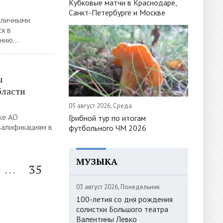
Кубковые матчи в Краснодаре,
Санкт-Петербурге и Москве
оличными
я в
нию...
ы
бласти
05 август 2026, Среда
ке АО
Грибной тур по итогам
валификациям в
футбольного ЧМ 2026
МУЗЫКА
...
35
03 август 2026, Понедельник
100-летия со дня рождения
солистки Большого театра
Валентины Левко