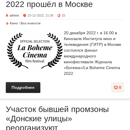
2022 прошёл в Москве
admin
23-12-2022, 21:36
25
Кино
/
Все новости
20 декабря 2022 г. в 16.00 в
Кинозале Института кино и
телевидения (ГИТР) в Москве
состоялся финал
международного
кинофестиваля Журнала
«Богема»/La Boheme Cinema
2022.
Подробнее
0
Участок бывшей промзоны
«Донские улицы»
реорганизуют