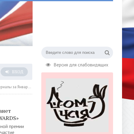
Версия для слабовидящих
ВХОД
а Январь 2022 года » Страница 8
танет
AWARDS»
ьной премии
участие