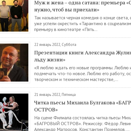
Муж и жена – одна сатана: премьера «
нужно, чтоб вы приехали»
Так называется черная комедия о конце света,
уже успели окрестить «Тарантино в соцреализ
премьеру в кинотеатре «Пять...
22 январь 2022, Суббота
Презентации книги Александра Жулин
льду жизни»
«Я люблю ждать его новые программы. Люблю 
подмечать что-то новое. Люблю его работу, о
творческом и техническом мастерстве,...
21 январь 2022, Пятница
Читка пьесы Михаила Булгакова «БА
ОСТРОВ»
На сцене Филиала состоялась читка пьесы Мих
«БАГРОВЫЙ ОСТРОВ». Режиссёр: Фёдор Левин.
Александр Матросов, Константин Похмелов,...