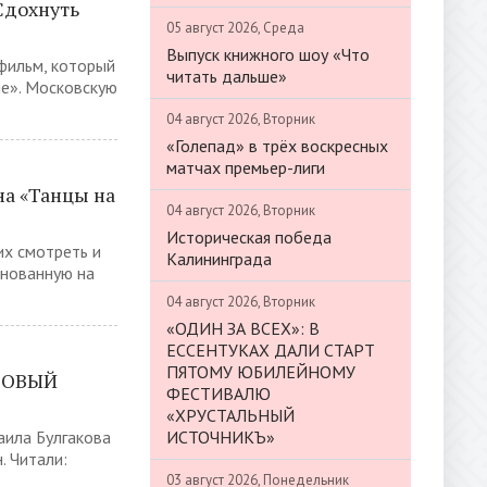
Сдохнуть
05 август 2026, Среда
Выпуск книжного шоу «Что
 фильм, который
читать дальше»
ме». Московскую
04 август 2026, Вторник
«Голепад» в трёх воскресных
матчах премьер-лиги
а «Танцы на
04 август 2026, Вторник
Историческая победа
их смотреть и
Калининграда
снованную на
04 август 2026, Вторник
«ОДИН ЗА ВСЕХ»: В
ЕССЕНТУКАХ ДАЛИ СТАРТ
ПЯТОМУ ЮБИЛЕЙНОМУ
ГРОВЫЙ
ФЕСТИВАЛЮ
«ХРУСТАЛЬНЫЙ
ИСТОЧНИКЪ»
аила Булгакова
 Читали:
03 август 2026, Понедельник