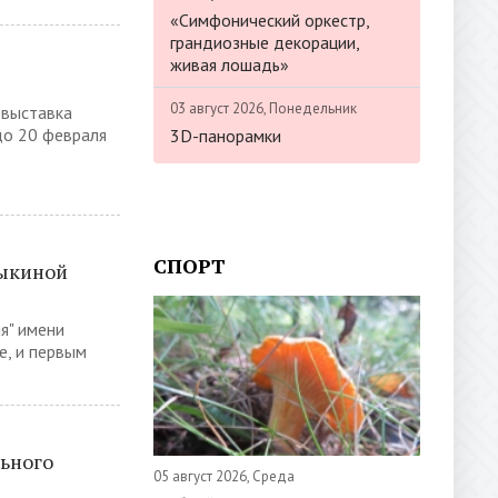
«Симфонический оркестр,
грандиозные декорации,
живая лошадь»
03 август 2026, Понедельник
 выставка
до 20 февраля
3D-панорамки
СПОРТ
Зыкиной
я" имени
е, и первым
ьного
05 август 2026, Среда