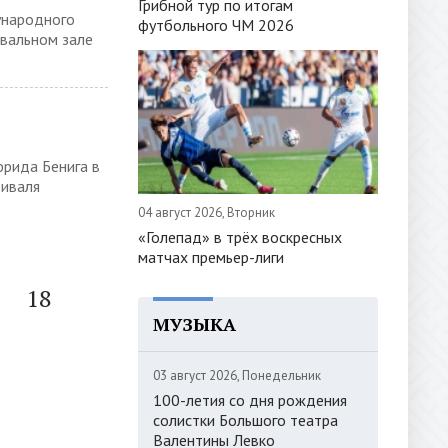
Грибной тур по итогам
ународного
футбольного ЧМ 2026
Овальном зале
фрида Бенига в
тиваля
04 август 2026, Вторник
«Голепад» в трёх воскресных
матчах премьер-лиги
18
МУЗЫКА
03 август 2026, Понедельник
100-летия со дня рождения
солистки Большого театра
Валентины Левко