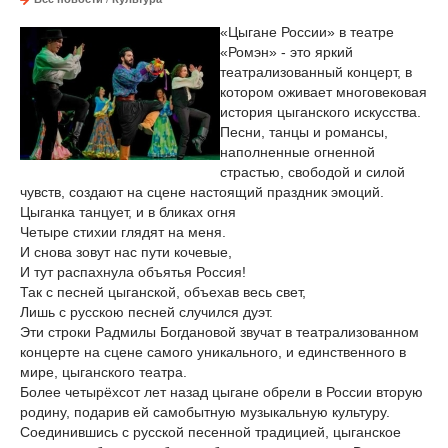
«Цыгане России» в театре
«Ромэн» - это яркий
театрализованный концерт, в
котором оживает многовековая
история цыганского искусства.
Песни, танцы и романсы,
наполненные огненной
страстью, свободой и силой
чувств, создают на сцене настоящий праздник эмоций.
Цыганка танцует, и в бликах огня
Четыре стихии глядят на меня.
И снова зовут нас пути кочевые,
И тут распахнула объятья Россия!
Так с песней цыганской, объехав весь свет,
Лишь с русскою песней случился дуэт.
Эти строки Радмилы Богдановой звучат в театрализованном
концерте на сцене самого уникального, и единственного в
мире, цыганского театра.
Более четырёхсот лет назад цыгане обрели в России вторую
родину, подарив ей самобытную музыкальную культуру.
Соединившись с русской песенной традицией, цыганское