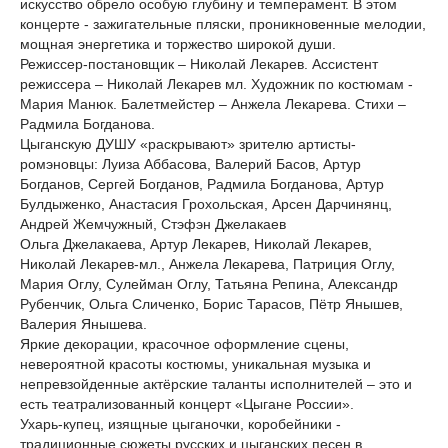
искусство обрело особую глубину и темперамент. В этом
концерте - зажигательные пляски, проникновенные мелодии,
мощная энергетика и торжество широкой души.
Режиссер-постановщик – Николай Лекарев. Ассистент
режиссера – Николай Лекарев мл. Художник по костюмам -
Мария Манюк. Балетмейстер – Анжела Лекарева. Стихи –
Радмила Богданова.
Цыганскую ДУШУ «раскрывают» зрителю артисты-
ромэновцы: Луиза Аббасова, Валерий Басов, Артур
Богданов, Сергей Богданов, Радмила Богданова, Артур
Булдыженко, Анастасия Грохольская, Арсен Дарчинянц,
Андрей Жемчужный, Стэфэн Джелакаев
Ольга Джелакаева, Артур Лекарев, Николай Лекарев,
Николай Лекарев-мл., Анжела Лекарева, Патриция Оглу,
Мария Оглу, Сулейман Оглу, Татьяна Репина, Александр
Рубенчик, Ольга Сличенко, Борис Тарасов, Пётр Янышев,
Валерия Янышева.
Яркие декорации, красочное оформление сцены,
невероятной красоты костюмы, уникальная музыка и
непревзойденные актёрские таланты исполнителей – это и
есть театрализованный концерт «Цыгане России».
Ухарь-купец, изящные цыганочки, коробейники -
традиционные сюжеты русских и цыганских песен в