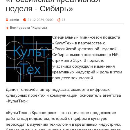
неделя - Сибирь»
admin
21-12-2024, 00:00
17
Все новости
/
Культура
Специальный мини-сезон подкаста
«КультТех» в партнёрстве с
«Российской креативной неделей –
Сибирь» вышел эксклюзивно в HiFi-
стриминге Звук. В подкасте
участники обсуждали изменения
креативных индустрий и роль в этом
процессе технологий.
Данил Толмачёв, автор подкаста, эксперт в цифровых
культурных проектах и коммуникации, основатель агентства
«КультТех»:
«КультТех» в Красноярске – это логическое продолжение
работы над подкастом, который от цифры в культуре
переходит к изучению технологий в креативных индустриях.