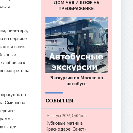
ДОМ ЧАЯ И КОФЕ НА
каста
ПРЕОБРАЖЕНКЕ.
ии, билетера,
о на сервисе
елятся в них
 обычные
ые любовью к
 посмотреть на
Экскурсии по Москве на
автобусе
опрогулок по
СОБЫТИЯ
па Смирнова.
сервисе
08 август 2026, Суббота
граммы
Кубковые матчи в
руты для
Краснодаре, Санкт-