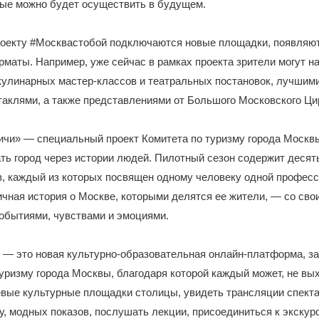
рые можно будет осуществить в будущем.
роекту #Москвастобой подключаются новые площадки, появляю
рматы. Например, уже сейчас в рамках проекта зрители могут н
кулинарных мастер-классов и театральных постановок, лучшим
аклями, а также представлениями от Большого Московского Ци
ичи» — специальный проект Комитета по туризму города Москв
ать город через истории людей. Пилотный сезон содержит десят
в, каждый из которых посвящен одному человеку одной профес
чная история о Москве, которыми делятся ее жители, — со сво
обытиями, чувствами и эмоциями.
 — это новая культурно-образовательная онлайн-платформа, з
уризму города Москвы, благодаря которой каждый может, не вых
вые культурные площадки столицы, увидеть трансляции спекта
, модных показов, послушать лекции, присоединиться к экскур