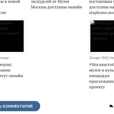
ы в новой
экскурсий от Музея
постановки 
Москвы доступны онлайн
доступны н
cow
stayhome.mo
ятница
26 март 2020, Че
мерон:
#Москвастоб
ванни
музеи и кул
чтут онлайн
площадки
присоедини
проекту
Ь КОММЕНТАРИЙ