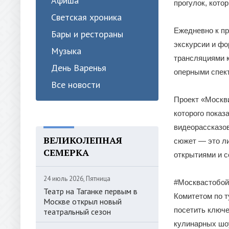
Афиша
прогулок, кото
Светская хроника
Ежедневно к п
Бары и рестораны
экскурсии и фо
Музыка
трансляциями 
День Варенья
оперными спект
Все новости
Проект «Москв
которого показ
видеорассказо
ВЕЛИКОЛЕПНАЯ
сюжет — это ли
СЕМЕРКА
открытиями и с
24 июль 2026, Пятница
#Москвастобой
Театр на Таганке первым в
Комитетом по т
Москве открыл новый
посетить ключе
театральный сезон
кулинарных шоу