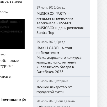
мира теперь
а
29 июль 2026, Среда
scow
MUSICBOX PARTY —
имиджевая вечерника
телеканала RUSSIAN
MUSICBOX и день рождения
Sandra Top
29 июль 2026, Среда
IRAKLI GADELIA стал
победителем
тверг
Международного конкурса
ой: новые
молодых исполнителей
ьтурные
«Славянского базара в
Витебске» 2026
лись к
21 июль 2026, Вторник
Лучшее лекарство от
городской суеты
Комментарии (0)
20 июль 2026, Понедельник
Юбилейный концерт