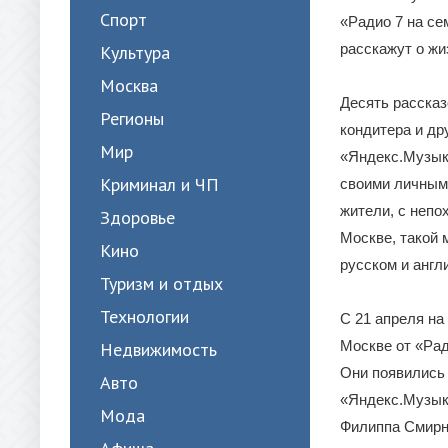
Спорт
«Радио 7 на се
расскажут о жи
Культура
Москва
Десять рассказ
Регионы
кондитера и др
Мир
«Яндекс.Музыка
Криминал и ЧП
своими личными
жители, с непо
Здоровье
Москве, такой 
Кино
русском и англ
Туризм и отдых
Технологии
С 21 апреля на
Москве от «Рад
Недвижимость
Они появились 
Авто
«Яндекс.Музык
Мода
Филиппа Смирн