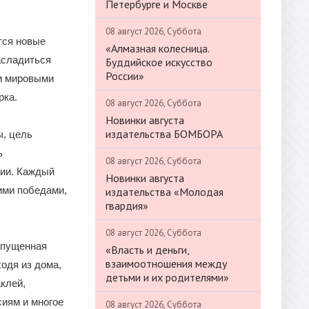
Петербурге и Москве
08 август 2026, Суббота
тся новые
«Алмазная колесница.
асладиться
Буддийское искусство
России»
и мировыми
рка.
08 август 2026, Суббота
Новинки августа
издательства БОМБОРА
ы, цель
ь
08 август 2026, Суббота
сии. Каждый
Новинки августа
ими победами,
издательства «Молодая
гвардия»
08 август 2026, Суббота
апущенная
«Власть и деньги,
взаимоотношения между
одя из дома,
детьми и их родителями»
клей,
сиям и многое
08 август 2026, Суббота