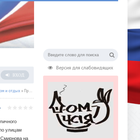
Версия для слабовидящих
ВХОД
зм и отдых
» Проект «Москвичи»
личного
 по улицам
 Смирнова на