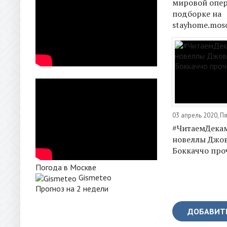
мировой опер
подборке на
stayhome.mos
03 апрель 2020, П
#ЧитаемДека
новеллы Джо
Боккаччо про
Погода в Москве
Gismeteo
Прогноз на 2 недели
ДОБАВИТ