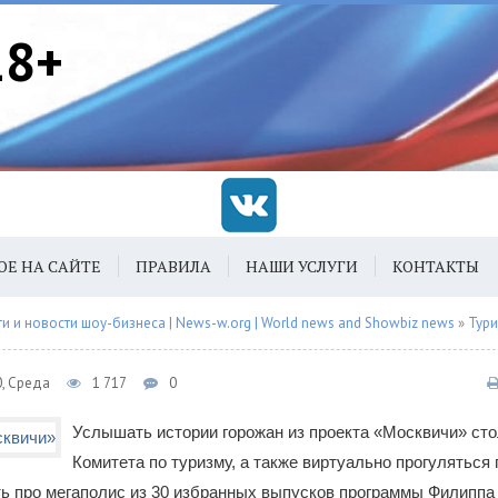
18+
ОЕ НА САЙТЕ
ПРАВИЛА
НАШИ УСЛУГИ
КОНТАКТЫ
 и новости шоу-бизнеса | News-w.org | World news and Showbiz news
»
Тури
0, Среда
1 717
0
Услышать истории горожан из проекта «Москвичи» сто
Комитета по туризму, а также виртуально прогуляться
ь про мегаполис из 30 избранных выпусков программы Филиппа