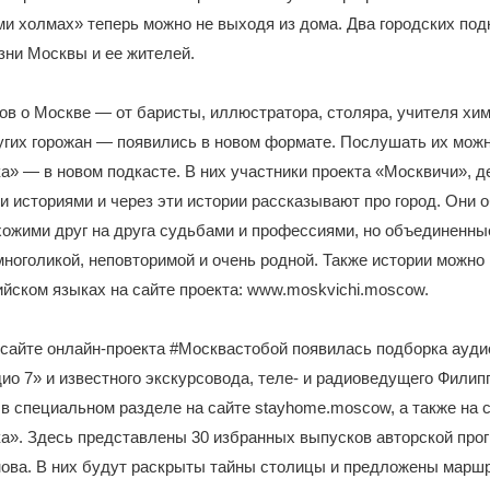
ми холмах» теперь можно не выходя из дома. Два городских под
зни Москвы и ее жителей.
ов о Москве — от баристы, иллюстратора, столяра, учителя хим
угих горожан — появились в новом формате. Послушать их можн
» — в новом подкасте. В них участники проекта «Москвичи», д
 историями и через эти истории рассказывают про город. Они
хожими друг на друга судьбами и профессиями, но объединенн
многоликой, неповторимой и очень родной. Также истории можно
ийском языках на сайте проекта: www.moskvichi.moscow.
 сайте онлайн-проекта #Москвастобой появилась подборка ауди
ио 7» и известного экскурсовода, теле- и радиоведущего Филип
в специальном разделе на сайте stayhome.moscow, а также на 
а». Здесь представлены 30 избранных выпусков авторской про
ова. В них будут раскрыты тайны столицы и предложены марш