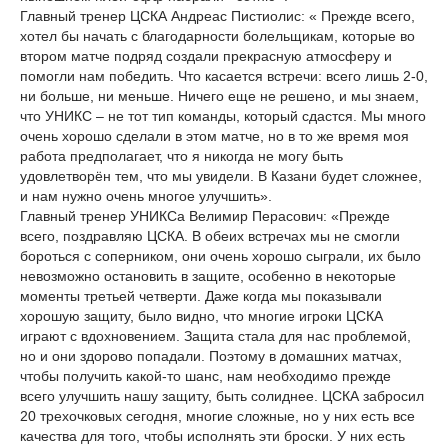
Главный тренер ЦСКА Андреас Пистиолис: « Прежде всего,
хотел бы начать с благодарности болельщикам, которые во
втором матче подряд создали прекрасную атмосферу и
помогли нам победить. Что касается встречи: всего лишь 2-0,
ни больше, ни меньше. Ничего еще не решено, и мы знаем,
что УНИКС – не тот тип команды, который сдастся. Мы много
очень хорошо сделали в этом матче, но в то же время моя
работа предполагает, что я никогда не могу быть
удовлетворён тем, что мы увидели. В Казани будет сложнее,
и нам нужно очень многое улучшить».
Главный тренер УНИКСа Велимир Перасович: «Прежде
всего, поздравляю ЦСКА. В обеих встречах мы не смогли
бороться с соперником, они очень хорошо сыграли, их было
невозможно остановить в защите, особенно в некоторые
моменты третьей четверти. Даже когда мы показывали
хорошую защиту, было видно, что многие игроки ЦСКА
играют с вдохновением. Защита стала для нас проблемой,
но и они здорово попадали. Поэтому в домашних матчах,
чтобы получить какой-то шанс, нам необходимо прежде
всего улучшить нашу защиту, быть солиднее. ЦСКА забросил
20 трехочковых сегодня, многие сложные, но у них есть все
качества для того, чтобы исполнять эти броски. У них есть