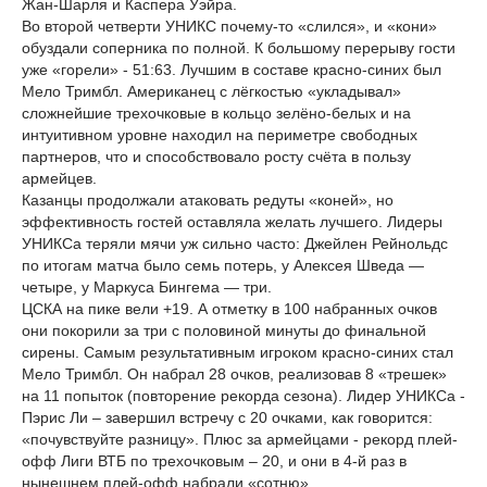
Жан-Шарля и Каспера Уэйра.
Во второй четверти УНИКС почему-то «слился», и «кони»
обуздали соперника по полной. К большому перерыву гости
уже «горели» - 51:63. Лучшим в составе красно-синих был
Мело Тримбл. Американец с лёгкостью «укладывал»
сложнейшие трехочковые в кольцо зелёно-белых и на
интуитивном уровне находил на периметре свободных
партнеров, что и способствовало росту счёта в пользу
армейцев.
Казанцы продолжали атаковать редуты «коней», но
эффективность гостей оставляла желать лучшего. Лидеры
УНИКСа теряли мячи уж сильно часто: Джейлен Рейнольдс
по итогам матча было семь потерь, у Алексея Шведа —
четыре, у Маркуса Бингема — три.
ЦСКА на пике вели +19. А отметку в 100 набранных очков
они покорили за три с половиной минуты до финальной
сирены. Самым результативным игроком красно-синих стал
Мело Тримбл. Он набрал 28 очков, реализовав 8 «трешек»
на 11 попыток (повторение рекорда сезона). Лидер УНИКСа -
Пэрис Ли – завершил встречу с 20 очками, как говорится:
«почувствуйте разницу». Плюс за армейцами - рекорд плей-
офф Лиги ВТБ по трехочковым – 20, и они в 4-й раз в
нынешнем плей-офф набрали «сотню».