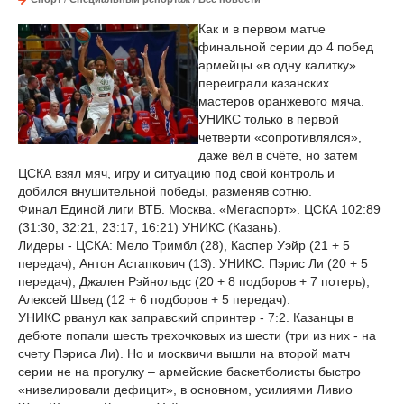
Как и в первом матче
финальной серии до 4 побед
армейцы «в одну калитку»
переиграли казанских
мастеров оранжевого мяча.
УНИКС только в первой
четверти «сопротивлялся»,
даже вёл в счёте, но затем
ЦСКА взял мяч, игру и ситуацию под свой контроль и
добился внушительной победы, разменяв сотню.
Финал Единой лиги ВТБ. Москва. «Мегаспорт». ЦСКА 102:89
(31:30, 32:21, 23:17, 16:21) УНИКС (Казань).
Лидеры - ЦСКА: Мело Тримбл (28), Каспер Уэйр (21 + 5
передач), Антон Астапкович (13). УНИКС: Пэрис Ли (20 + 5
передач), Джален Рэйнольдс (20 + 8 подборов + 7 потерь),
Алексей Швед (12 + 6 подборов + 5 передач).
УНИКС рванул как заправский спринтер - 7:2. Казанцы в
дебюте попали шесть трехочковых из шести (три из них - на
счету Пэриса Ли). Но и москвичи вышли на второй матч
серии не на прогулку – армейские баскетболисты быстро
«нивелировали дефицит», в основном, усилиями Ливио