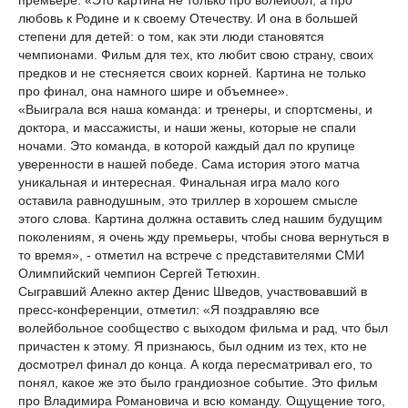
премьере: «Это картина не только про волейбол, а про
любовь к Родине и к своему Отечеству. И она в большей
степени для детей: о том, как эти люди становятся
чемпионами. Фильм для тех, кто любит свою страну, своих
предков и не стесняется своих корней. Картина не только
про финал, она намного шире и объемнее».
«Выиграла вся наша команда: и тренеры, и спортсмены, и
доктора, и массажисты, и наши жены, которые не спали
ночами. Это команда, в которой каждый дал по крупице
уверенности в нашей победе. Сама история этого матча
уникальная и интересная. Финальная игра мало кого
оставила равнодушным, это триллер в хорошем смысле
этого слова. Картина должна оставить след нашим будущим
поколениям, я очень жду премьеры, чтобы снова вернуться в
то время», - отметил на встрече с представителями СМИ
Олимпийский чемпион Сергей Тетюхин.
Сыгравший Алекно актер Денис Шведов, участвовавший в
пресс-конференции, отметил: «Я поздравляю все
волейбольное сообщество с выходом фильма и рад, что был
причастен к этому. Я признаюсь, был одним из тех, кто не
досмотрел финал до конца. А когда пересматривал его, то
понял, какое же это было грандиозное событие. Это фильм
про Владимира Романовича и всю команду. Ощущение того,