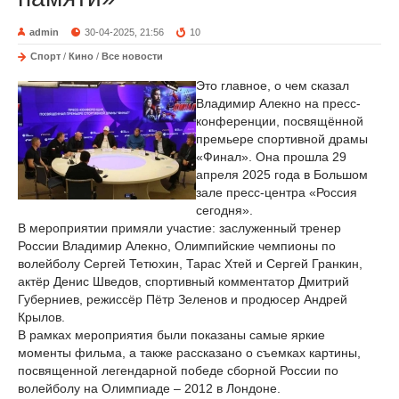
admin
30-04-2025, 21:56
10
Спорт
/
Кино
/
Все новости
Это главное, о чем сказал
Владимир Алекно на пресс-
конференции, посвящённой
премьере спортивной драмы
«Финал». Она прошла 29
апреля 2025 года в Большом
зале пресс-центра «Россия
сегодня».
В мероприятии примяли участие: заслуженный тренер
России Владимир Алекно, Олимпийские чемпионы по
волейболу Сергей Тетюхин, Тарас Хтей и Сергей Гранкин,
актёр Денис Шведов, спортивный комментатор Дмитрий
Губерниев, режиссёр Пётр Зеленов и продюсер Андрей
Крылов.
В рамках мероприятия были показаны самые яркие
моменты фильма, а также рассказано о съемках картины,
посвященной легендарной победе сборной России по
волейболу на Олимпиаде – 2012 в Лондоне.