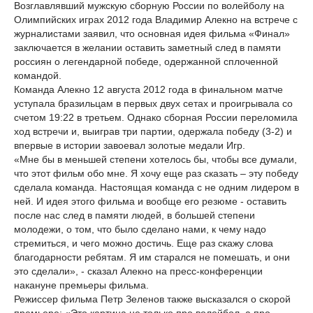
Возглавлявший мужскую сборную России по волейболу на
Олимпийских играх 2012 года Владимир Алекно на встрече с
журналистами заявил, что основная идея фильма «Финал»
заключается в желании оставить заметный след в памяти
россиян о легендарной победе, одержанной сплоченной
командой.
Команда Алекно 12 августа 2012 года в финальном матче
уступала бразильцам в первых двух сетах и проигрывала со
счетом 19:22 в третьем. Однако сборная России переломила
ход встречи и, выиграв три партии, одержала победу (3-2) и
впервые в истории завоевал золотые медали Игр.
«Мне бы в меньшей степени хотелось бы, чтобы все думали,
что этот фильм обо мне. Я хочу еще раз сказать – эту победу
сделала команда. Настоящая команда с не одним лидером в
ней. И идея этого фильма и вообще его резюме - оставить
после нас след в памяти людей, в большей степени
молодежи, о том, что было сделано нами, к чему надо
стремиться, и чего можно достичь. Еще раз скажу слова
благодарности ребятам. Я им старался не помешать, и они
это сделали», - сказал Алекно на пресс-конференции
накануне премьеры фильма.
Режиссер фильма Петр Зеленов также высказался о скорой