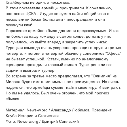
Клайберном не один, а несколько.
В этом показателе армейцы проигрывали. К сожалению,
наставник ЦСКА - Итудис не сумел найти общий язык с
несколькими баскетболистами - иностранцами и они
покинули клуб.
Поражение армейцев было для меня предсказуемым. И как
ни болел за нашу команду в самом конце, догнать у них
получалось, но выйти вперед и закрепить успех никак.
Турецкая команда очень уверенно проводит вторую и третью
четверти, и погоня в четвертой обычно у соперников "Эфеса"
не бывает успешной. Кстати, именно по аналогичному
сценарию проходил и главный финал. Турки решили все
задачи и выиграли турнир.
Во встрече за третье место предполагал, что "Олимпия" из
Милана будет иметь минимальное преимущество. Но очень
надеялся, что армейцы сумеют найти свою игру. И выиграют.
Но им не удалось. Был очень огорчен, что мой прогноз
сбылся.
Материал: News-w.org / Александр Любимов, Президент
Клуба Истории и Статистики
Фото: News-w.org / Дмитрий Синявский