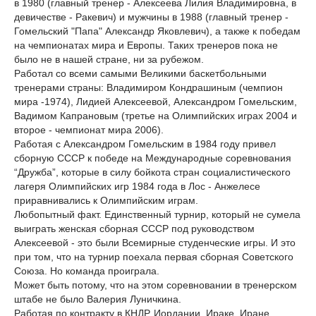
в 1980 (главный тренер - Алексеева Лилия Владимировна, в
девичестве - Ракевич) и мужчины в 1988 (главный тренер -
Гомельский "Папа" Александр Яковлевич), а также к победам
на чемпионатах мира и Европы. Таких тренеров пока не
было не в нашей стране, ни за рубежом.
Работал со всеми самыми Великими баскетбольными
тренерами страны: Владимиром Кондрашиным (чемпион
мира -1974), Лидией Алексеевой, Александром Гомельским,
Вадимом Капрановым (третье на Олимпийских играх 2004 и
второе - чемпионат мира 2006).
Работая с Александром Гомельским в 1984 году привел
сборную СССР к победе на Международные соревнования
“Дружба”, которые в силу бойкота стран социалистического
лагеря Олимпийских игр 1984 года в Лос - Анжелесе
приравнивались к Олимпийским играм.
Любопытный факт. Единственный турнир, который не сумела
выиграть женская сборная СССР под руководством
Алексеевой - это были Всемирные студенческие игры. И это
при том, что на турнир поехала первая сборная Советского
Союза. Но команда проиграла.
Может быть потому, что на этом соревновании в тренерском
штабе не было Валерия Луничкина.
Работая по контракту в КНДР, Иордании, Ираке, Иране,