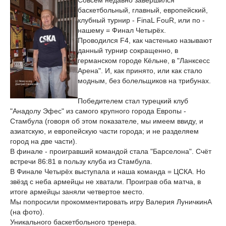
Совсем недавно завершился
баскетбольный, главный, европейский,
клубный турнир - FinaL FouR, или по -
нашему = Финал Четырёх.
Проводился F4, как частенько называют
данный турнир сокращенно, в
германском городе Кёльне, в "Ланксесс
Арена". И, как принято, или как стало
модным, без болельщиков на трибунах.
Победителем стал турецкий клуб
"Анадолу Эфес" из самого крупного города Европы -
Стамбула (говоря об этом показателе, мы имеем ввиду, и
азиатскую, и европейскую части города; и не разделяем
город на две части).
В финале - проигравший командой стала "Барселона". Счёт
встречи 86:81 в пользу клуба из Стамбула.
В Финале Четырёх выступала и наша команда = ЦСКА. Но
звёзд с неба армейцы не хватали. Проиграв оба матча, в
итоге армейцы заняли четвертое место.
Мы попросили прокомментировать игру Валерия ЛуничкинА
(на фото).
Уникального баскетбольного тренера.