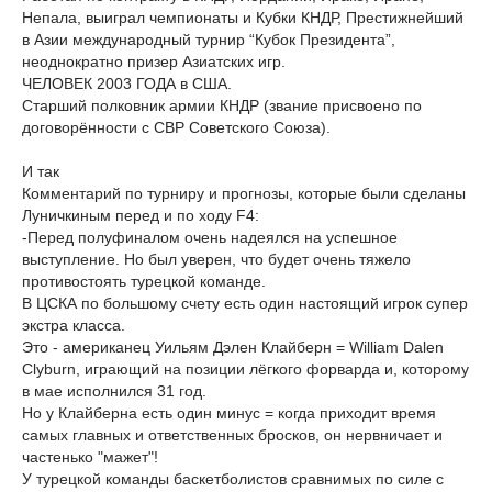
Непала, выиграл чемпионаты и Кубки КНДР, Престижнейший
в Азии международный турнир “Кубок Президента”,
неоднократно призер Азиатских игр.
ЧЕЛОВЕК 2003 ГОДА в США.
Старший полковник армии КНДР (звание присвоено по
договорённости с СВР Советского Союза).
И так
Комментарий по турниру и прогнозы, которые были сделаны
Луничкиным перед и по ходу F4:
-Перед полуфиналом очень надеялся на успешное
выступление. Но был уверен, что будет очень тяжело
противостоять турецкой команде.
В ЦСКА по большому счету есть один настоящий игрок супер
экстра класса.
Это - американец Уильям Дэлен Клайберн = William Dalen
Clyburn, играющий на позиции лёгкого форварда и, которому
в мае исполнился 31 год.
Но у Клайберна есть один минус = когда приходит время
самых главных и ответственных бросков, он нервничает и
частенько "мажет"!
У турецкой команды баскетболистов сравнимых по силе с