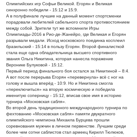
Олимпийских игр Софьи Великой. Егорян и Великая
синхронно победили - 15:12 и 15:9.
А в полуфинале лучшие на данный момент спортсменки
порадовали любителей сабельного спорта противостоянием
между собой. Зрители тут же вспомнили Игры
Олимпиады-2016 в Рио-де-Жанейро, где Великая и Егорян
разрывали медали. Исход московского поединка косплеил
бразильский - 15:14 в пользу Егорян. Второй финалисткой
стала еще одна обладательница высшего спортивного
звания Ольга Никитина, которая нанесла поражение
Веронике Булуковой - 15:12.
Первый период финального боя остался за Никитиной – 8:4.
А вот после перерыва Егорян «перевернула» всё с ног на
голову и вышла вперёд - 10:9. Но и Никитина смогла
«переключиться» на вторую космическую и победила
именитую соперницу - 15:12, вписав свое имя в историю
турнира «Московская сабля».
Во второй день традиционного международного турнира по
фехтованию «Московская сабля» памяти двукратного
олимпийского чемпиона Михаила Бурцева прошли
соревнования мужчин в личном первенстве. Лучшим среди
более чем сотни саблистов стал армеец Кирилл Тюлюков,