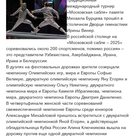
Традиционный
международный турнир
«Московская сабля» памяти
Михаила Бурцева прошёл в
столичном Дворце гимнастики
Ирины Винер.
В российской столице на
«Московской сабле – 2025»
соревновались около 200 спортсменов, помимо россиян –
это представители Узбекистана, Азербайджана, Ирана,
Ирака и Белоруссии.
В дуэлях на фехтовальных дорожках зрители созерцали
чемпионку Олимпийских игр, мира и Европы Софью
Великую, двукратную олимпийскую чемпионку Яну Егорян и
олимпийскую чемпионку Ольгу Никитину, двукратного
чемпиона мира и Европы Камиля Ибрагимова, чемпиона
мира, двукратного чемпиона Европы Дмитрия Даниленко.
В четвертьфинале женской части соревнований
свежеиспеченной чемпионке Европы среди юниоров
Александре Михайловой пришлось встретиться с двукратной
олимпийской чемпионкой Яной Егорян, а действующая
обладательница Кубка России Алина Ключникова вышла на
дорожку против еще одной двукратной чемпионки