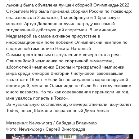
лыжниц была объявлена лучшей сборной Олимпиады-2022.
Открытием Игр была признана сборная России по тхэквондо:
она завоевала 2 золотые, 1 серебряную и 1 бронзовую
медали. Артур Далалоян получил награду как самый
титулованный действующий спортсмен. В номинации
Медиагерой за самое активное присутствие в
информационном поле победил Олимпийский чемпион по
спортивной гимнастике Никита Нагорный.
Самым трогательным выступлением вечера стала речь
Олимпийской чемпионки по спортивной гимнастике,
абсолютной чемпионки Европы и трехкратной чемпионки
мира среди юниоров Виктории Листуновой, завоевавшая
«золото» в 16 лет: «Если бы не ситуация с коронавирусной
инфекцией, меня на Олимпиаде не было бы в силу слишком
юного возраста. Но так как соревнования перенесли на год,
мне удалось попасть в Токио».
За музыкальную составляющую вечера отвечали: шоу-балет
Todes, певец Шаман и несравненный Дима Билан.
Материал: News-w.org / Сабадаш Владимир
Фото: News-w.org / Сергей Виноградов