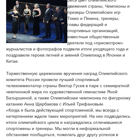
Весь цвет олимпийского
движения страны, Чемпионы и
призеры Олимпийских игр
Токио и Пекина, тренеры,
главы федераций и
спортивных организаций,
известные общественные
деятели под «присмотром»
журналистов и фотографов подвели итоги уходящего года и
поздравили героев летней и зимней Олимпиад в Японии и
Китае.
Торжественную церемонию вручения наград Олимпийского
комитета России провели лучший спортивный
телекомментатор страны Виктор Гусев в паре с семикратной
чемпионкой мира по художественной гимнастике Яной
Батыршиной, а также Олимпийская чемпионка по фигурному
катанию Анна Щербакова с Ильей Трифановым.
«Когда я была действующей спортсменкой, мы всегда с
нетерпением ждали таких мероприятий. На них подводились
итоги олимпийского цикла и награждались отличившиеся
спортсмены и тренеры. Мы могли в неформальной
обстановке пообщаться, пожелать друг другу успехов в