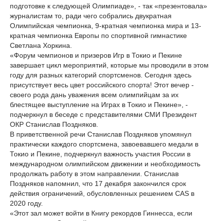
подготовке к следующей Олимпиаде», - так «презентовала»
журналистам то, ради чего собрались двукратная
Олимпийская чемпионка, 9-кратная чемпионка мира и 13-
кратная чемпионка Европы по спортивной гимнастике
Светлана Хоркина.
«Форум чемпионов и призеров Игр в Токио и Пекине
завершает цикл мероприятий, которые мы проводили в этом
году для разных категорий спортсменов. Сегодня здесь
присутствует весь цвет российского спорта! Этот вечер -
своего рода дань уважения всем олимпийцам за их
блестящее выступление на Играх в Токио и Пекине», -
подчеркнул в беседе с представителями СМИ Президент
ОКР Станислав Поздняков.
В приветственной речи Станислав Поздняков упомянул
практически каждого спортсмена, завоевавшего медали в
Токио и Пекине, подчеркнул важность участия России в
международном олимпийском движении и необходимость
продолжать работу в этом направлении. Станислав
Поздняков напомнил, что 17 декабря закончился срок
действия ограничений, обусловленных решением CAS в
2020 году.
«Этот зал может войти в Книгу рекордов Гиннесса, если