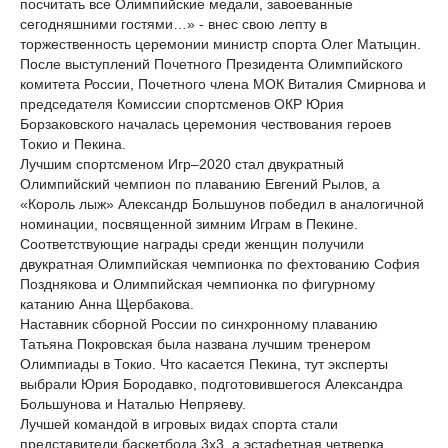
посчитать все Олимпийские медали, завоеванные
сегодняшними гостями…» - внес свою лепту в
торжественность церемонии министр спорта Олег Матыцин.
После выступлений Почетного Президента Олимпийского
комитета России, Почетного члена МОК Виталия Смирнова и
председателя Комиссии спортсменов ОКР Юрия
Борзаковского началась церемония чествования героев
Токио и Пекина.
Лучшим спортсменом Игр–2020 стал двукратный
Олимпийский чемпион по плаванию Евгений Рылов, а
«Король лыж» Александр Большунов победил в аналогичной
номинации, посвященной зимним Играм в Пекине.
Соответствующие награды среди женщин получили
двукратная Олимпийская чемпионка по фехтованию София
Позднякова и Олимпийская чемпионка по фигурному
катанию Анна Щербакова.
Наставник сборной России по синхронному плаванию
Татьяна Покровская была названа лучшим тренером
Олимпиады в Токио. Что касается Пекина, тут эксперты
выбрали Юрия Бородавко, подготовившегося Александра
Большунова и Наталью Непряеву.
Лучшей командой в игровых видах спорта стали
представители баскетбола 3х3, а эстафетная четверка