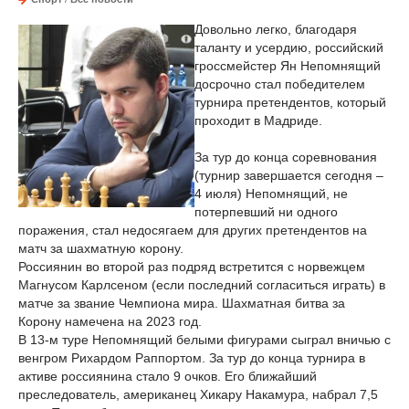
Довольно легко, благодаря
таланту и усердию, российский
гроссмейстер Ян Непомнящий
досрочно стал победителем
турнира претендентов, который
проходит в Мадриде.
За тур до конца соревнования
(турнир завершается сегодня –
4 июля) Непомнящий, не
потерпевший ни одного
поражения, стал недосягаем для других претендентов на
матч за шахматную корону.
Россиянин во второй раз подряд встретится с норвежцем
Магнусом Карлсеном (если последний согласиться играть) в
матче за звание Чемпиона мира. Шахматная битва за
Корону намечена на 2023 год.
В 13-м туре Непомнящий белыми фигурами сыграл вничью с
венгром Рихардом Раппортом. За тур до конца турнира в
активе россиянина стало 9 очков. Его ближайший
преследователь, американец Хикару Накамура, набрал 7,5