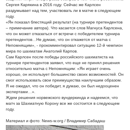
Сергея Карякина в 2016 году. Сейчас же Карлсен
раздумывает над тем, участвовать ли в матче в следующем
году.
«Ян показал блестящий результат (на турнире претендентов
– примечание автора). Что касается слов Магнуса Карлсена,
что он может отказаться от встречи с победителем турнира
претендентов…Не думаю, что он откажется от матча с
Непомнящим», - прокомментировал ситуацию 12-й чемпион
мира по шахматам Анатолий Карпов.
Сам Карлсен после победы российского шахматиста на
турнире претендентов заявил, что еще не принял решения
относительно матча с Непомнящим: «Ян играет очень
хорошо, он использует большинство своих возможностей. Он
смог использовать свои преимущества наилучшим образом.
Я не ожидал, что он победит, я думаю, он был недооценен
экспертами…».
Ждем решения норвежского вундеркинда и надеемся, что
матч за Шахматную Корону все же состоится в следующем
году.
Материал и фото: News-w.org / Владимир Сабадаш