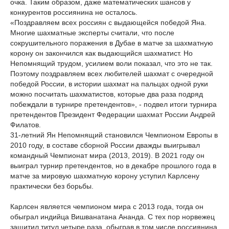
очка. Таким образом, даже математических шансов у
конкурентов россиянина не осталось.
«Поздравляем всех россиян с выдающейся победой Яна.
Многие шахматные эксперты считали, что после
сокрушительного поражения в Дубае в матче за шахматную
корону он закончился как выдающийся шахматист. Но
Непомнящий трудом, усилием воли показал, что это не так.
Поэтому поздравляем всех любителей шахмат с очередной
победой России, в истории шахмат на пальцах одной руки
можно посчитать шахматистов, которые два раза подряд
побеждали в турнире претендентов», - подвел итоги турнира
претендентов Президент Федерации шахмат России Андрей
Филатов.
31-летний Ян Непомнящий становился Чемпионом Европы в
2010 году, в составе сборной России дважды выигрывал
командный Чемпионат мира (2013, 2019). В 2021 году он
выиграл турнир претендентов, но в декабре прошлого года в
матче за мировую шахматную корону уступил Карлсену
практически без борьбы.
Карлсен является чемпионом мира с 2013 года, тогда он
обыграл индийца Вишванатана Ананда. С тех пор норвежец
защитил титул четыре раза, обыграв в том числе россиянина